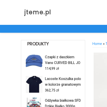
Skip
to
jteme.pl
content
PRODUKTY
Home
»
Czapki z daszkiem
Vans CURVED BILL JO
114,99
zł
Lacoste Koszulka polo
w kolorze granatowym
362,75
zł
Odżywka białkowa SFD
Dzikie Białko 3000g