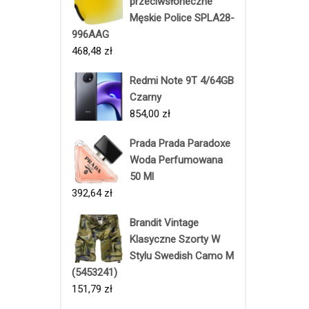
przeciwsłoneczne
Męskie Police SPLA28-
996AAG
468,48
zł
Redmi Note 9T 4/64GB
Czarny
854,00
zł
Prada Prada Paradoxe
Woda Perfumowana
50 Ml
392,64
zł
Brandit Vintage
Klasyczne Szorty W
Stylu Swedish Camo M
(5453241)
151,79
zł