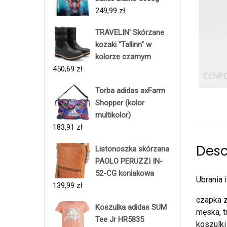
249,99
zł
TRAVELIN' Skórzane
kozaki "Tallinn" w
kolorze czarnym
450,69
zł
Torba adidas axFarm
Shopper (kolor
multikolor)
183,91
zł
Desc
Listonoszka skórzana
PAOLO PERUZZI IN-
52-CG koniakowa
Ubrania 
139,99
zł
czapka z
Koszulka adidas SUM
męska, t
Tee Jr HR5835
koszulki