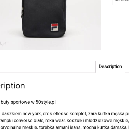
Description
ription
i buty sportowe w 50style.pl
 daszkiem new york, dres ellesse komplet, zara kurtka męska p
rampki converse białe, reka wear, koszulki młodzieżowe męskie, 
 oryginalne męskie, torebka armani jeans, modna kurtka damska,