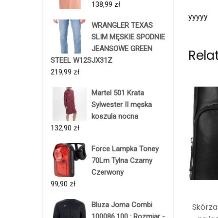
138,99
zł
yyyyy
WRANGLER TEXAS
SLIM MĘSKIE SPODNIE
JEANSOWE GREEN
Rela
STEEL W12SJX31Z
219,99
zł
Martel 501 Krata
Sylwester II męska
koszula nocna
132,90
zł
Force Lampka Toney
70Lm Tylna Czarny
Czerwony
99,90
zł
Bluza Joma Combi
Skórza
100086.100 : Rozmiar -