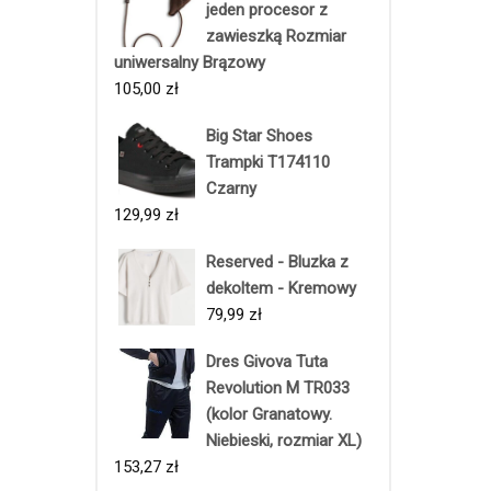
jeden procesor z
zawieszką Rozmiar
uniwersalny Brązowy
105,00
zł
Big Star Shoes
Trampki T174110
Czarny
129,99
zł
Reserved - Bluzka z
dekoltem - Kremowy
79,99
zł
Dres Givova Tuta
Revolution M TR033
(kolor Granatowy.
Niebieski, rozmiar XL)
153,27
zł