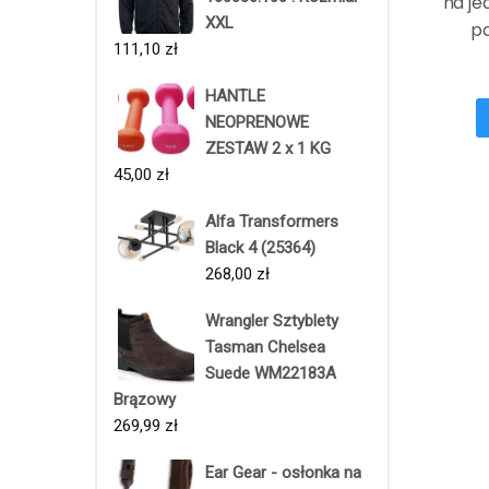
na je
XXL
pa
111,10
zł
HANTLE
NEOPRENOWE
ZESTAW 2 x 1 KG
45,00
zł
Alfa Transformers
Black 4 (25364)
268,00
zł
Wrangler Sztyblety
Tasman Chelsea
Suede WM22183A
Brązowy
269,99
zł
Ear Gear - osłonka na