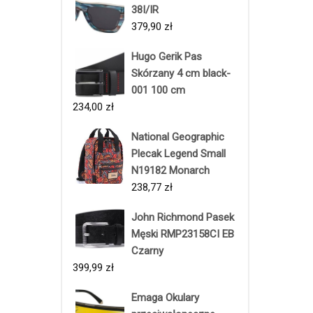
38I/IR
379,90
zł
Hugo Gerik Pas
Skórzany 4 cm black-
001 100 cm
234,00
zł
National Geographic
Plecak Legend Small
N19182 Monarch
238,77
zł
John Richmond Pasek
Męski RMP23158CI EB
Czarny
399,99
zł
Emaga Okulary