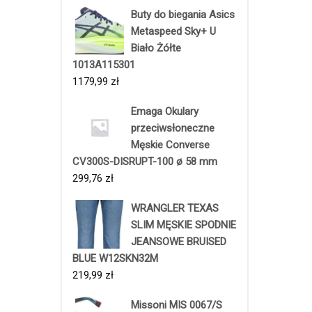
Buty do biegania Asics
Metaspeed Sky+ U
Biało Żółte
1013A115301
1179,99
zł
Emaga Okulary
przeciwsłoneczne
Męskie Converse
CV300S-DISRUPT-100 ø 58 mm
299,76
zł
WRANGLER TEXAS
SLIM MĘSKIE SPODNIE
JEANSOWE BRUISED
BLUE W12SKN32M
219,99
zł
Missoni MIS 0067/S