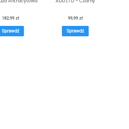
uża Antracytowa
ADU.LTD – Czarny
182,99
zł
99,99
zł
Sprawdź
Sprawdź