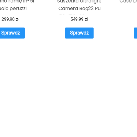
dno ramię in-51
Saszetka Ultralight
Case D
olo peruzzi
Camera Bag22 Pu
K50K510402 Czarny
299,90
zł
549,99
zł
Sprawdź
Sprawdź