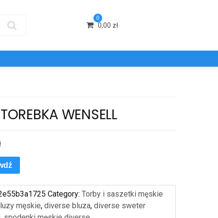
0
0,00
zł
A TOREBKA WENSELL
ł
wdź
2e55b3a1725
Category:
Torby i saszetki męskie
luzy męskie
,
diverse bluza
,
diverse sweter
i
,
spodenki męskie diverse