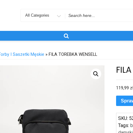
Search
for
Torby I Saszetki Męskie
» FILA TOREBKA WENSELL
FIL
119,99
z
Spra
SKU:
5
Tags:
b
damsk