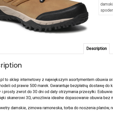
damski
spoden
Description
ription
pl to sklep internetowy z największym asortymentem obuwia or
modeli od prawie 500 marek. Gwarantuje bezpłatną dostawę do kl
i prosty zwrot do 30 dni od daty otrzymania przesyłki. Eobuwie.
zięki skanerowi 3D, umożliwia idealne dopasowanie obuwia bez m
swetry damskie, zimowa ramoneska, torba do noszenia planów, re