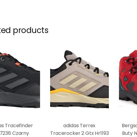
ted products
as Tracefinder
adidas Terrex
Bergs
7236 Czarny
Tracerocker 2 Gtx Hr1193
Buty N