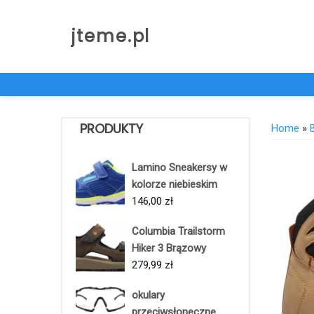
Skip
to
jteme.pl
content
PRODUKTY
Home
»
Lamino Sneakersy w
kolorze niebieskim
146,00
zł
Columbia Trailstorm
Hiker 3 Brązowy
279,99
zł
okulary
przeciwsłoneczne