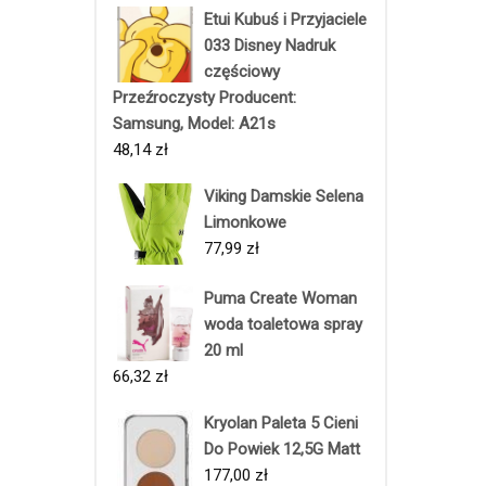
Etui Kubuś i Przyjaciele
033 Disney Nadruk
częściowy
Przeźroczysty Producent:
Samsung, Model: A21s
48,14
zł
Viking Damskie Selena
Limonkowe
77,99
zł
Puma Create Woman
woda toaletowa spray
20 ml
66,32
zł
Kryolan Paleta 5 Cieni
Do Powiek 12,5G Matt
177,00
zł