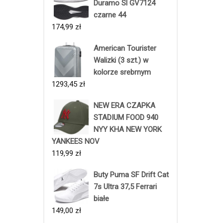
Duramo Sl GV7124
czarne 44
174,99
zł
American Tourister
Walizki (3 szt.) w
kolorze srebrnym
1293,45
zł
NEW ERA CZAPKA
STADIUM FOOD 940
NYY KHA NEW YORK
YANKEES NOV
119,99
zł
Buty Puma SF Drift Cat
7s Ultra 37,5 Ferrari
białe
149,00
zł