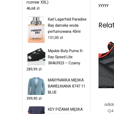
rozmiar XXL)
yyyyy
46,68
zł
Karl Lagerfeld Paradise
Rela
Bay damska woda
perfumowana 45ml
151,00
zł
Męskie Buty Puma X-
Ray Speed Lite
38463923 – Czarny
289,99
zł
MARYNARKA MĘSKA
BAWEŁNIANA 8747 11
BLUE
399,90
zł
adid
KEY PIŻAMA MĘSKA
Q4