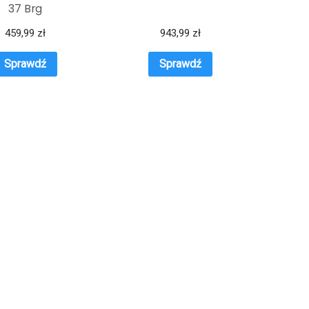
37 Brg
459,99
zł
943,99
zł
Sprawdź
Sprawdź