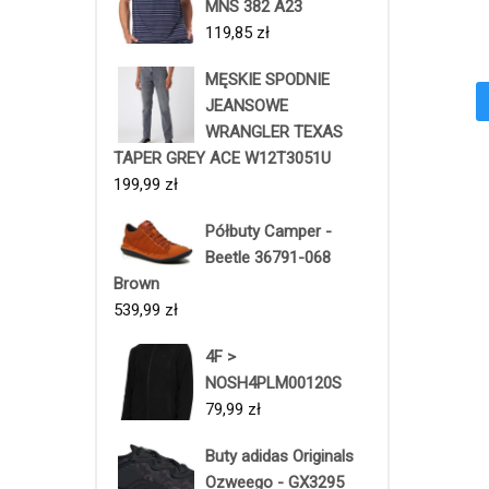
MNS 382 A23
119,85
zł
MĘSKIE SPODNIE
JEANSOWE
WRANGLER TEXAS
TAPER GREY ACE W12T3051U
199,99
zł
Półbuty Camper -
Beetle 36791-068
Brown
539,99
zł
4F >
NOSH4PLM00120S
79,99
zł
Buty adidas Originals
Ozweego - GX3295