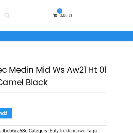
0
0,00
zł
ec Medin Mid Ws Aw21 Ht 01
Camel Black
ł
wdź
bdbdb6ca58d
Category:
Buty trekkingowe
Tags: