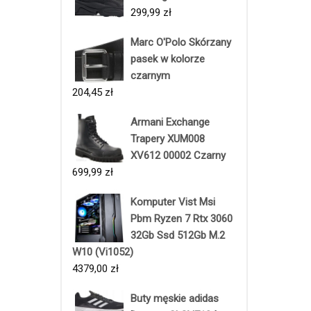
299,99
zł
Marc O'Polo Skórzany
pasek w kolorze
czarnym
204,45
zł
Armani Exchange
Trapery XUM008
XV612 00002 Czarny
699,99
zł
Komputer Vist Msi
Pbm Ryzen 7 Rtx 3060
32Gb Ssd 512Gb M.2
W10 (Vi1052)
4379,00
zł
Buty męskie adidas