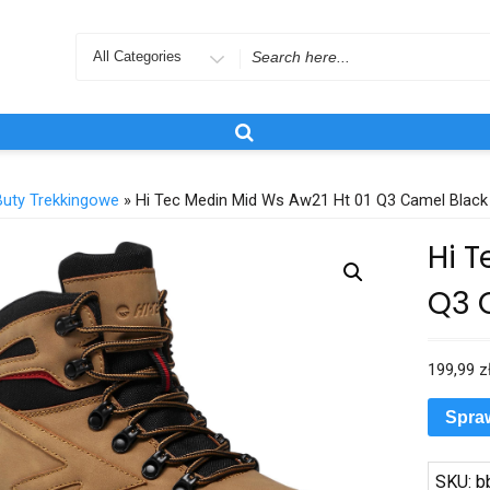
Search
for
Buty Trekkingowe
» Hi Tec Medin Mid Ws Aw21 Ht 01 Q3 Camel Black
Hi T
Q3 
199,99
z
Spra
SKU:
b