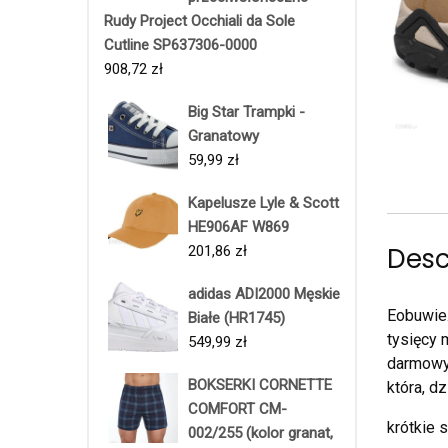
Rudy Project Occhiali da Sole
Cutline SP637306-0000
908,72
zł
Big Star Trampki -
Granatowy
59,99
zł
Kapelusze Lyle & Scott
HE906AF W869
Desc
201,86
zł
adidas ADI2000 Męskie
Eobuwie.
Białe (HR1745)
tysięcy 
549,99
zł
darmowy 
BOKSERKI CORNETTE
która, d
COMFORT CM-
krótkie 
002/255 (kolor granat,