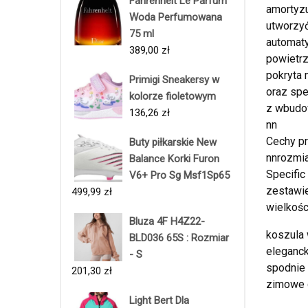
Fahrenheit Le Parfum
amortyzu
Woda Perfumowana
utworzyć
75 ml
automaty
389,00
zł
powietrz
pokryta 
Primigi Sneakersy w
oraz spe
kolorze fioletowym
z wbudow
136,26
zł
nn
Cechy pr
Buty piłkarskie New
nnrozmia
Balance Korki Furon
Specific
V6+ Pro Sg Msf1Sp65
zestawi
499,99
zł
wielkoś
Bluza 4F H4Z22-
koszula 
BLD036 65S : Rozmiar
eleganck
- S
spodnie 
201,30
zł
zimowe d
Light Bert Dla