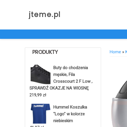
Skip
to
jteme.pl
content
PRODUKTY
Home
»
Buty do chodzenia
męskie, Fila
Crosscourt 2 F Low ,
SPRAWDŹ OKAZJE NA WIOSNĘ
219,99
zł
Hummel Koszulka
"Logo" w kolorze
niebieskim