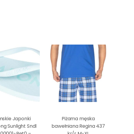
skie Japonki
Piżama męska
ong Sunlight Sndl
bawełniana Regina 437
l100001-Bet0 –
kr/r M-XL