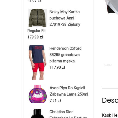
41,07
zł
Noisy May Kurtka
puchowa Anni
27019738 Zielony
Regular Fit
179,99
zł
Henderson Oxford
38285 granatowa
piżama męska
117,90
zł
Avon Płyn Do Kąpieli
Zabawna Lama 250ml
Desc
7,91
zł
Christian Dior
Kask Hea