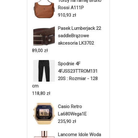
Torby na ramię Bruno
Rossi A111P
910,93
zł
Pasek Lumberjack 22
saddleBrązowe
akcesoria LK3702
89,00
zł
Spodnie 4F
4FJSS23TTROM131
20S : Rozmiar - 128
cm
118,80
zł
Casio Retro
La680Wega1E
235,90
zł
Lancome Idole Woda