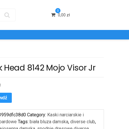
0
0,00
zł
 Head 8142 Mojo Visor Jr
ł
wdź
3959dfc38d0
Category:
Kaski narciarskie i
oardowe
Tags:
biała bluza damska
,
diverse club
,
 wiosenna damska
,
spodnie dresowe diverse