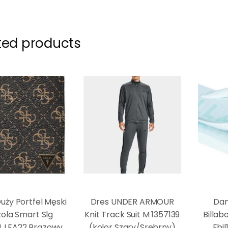
ted products
uży Portfel Męski
Dres UNDER ARMOUR
Dam
ola Smart Slg
Knit Track Suit M 1357139
Billab
 LEA22 Brązowy
(kolor Szary/Srebrny)
Ebj