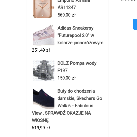
Emporio Armani
AR11347
569,00
zł
Adidas Sneakersy
"Futurepool 2.0" w
kolorze jasnoróżowym
251,49
zł
DOLZ Pompa wody
F197
159,00
zł
Buty do chodzenia
damskie, Skechers Go
Walk 6 - Fabulous
View , SPRAWDŹ OKAZJE NA
WIOSNĘ
619,99
zł