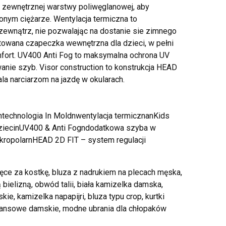
 zewnętrznej warstwy poliwęglanowej, aby
onym ciężarze. Wentylacja termiczna to
zewnątrz, nie pozwalając na dostanie sie zimnego
ktowana czapeczka wewnętrzna dla dzieci, w pełni
fort. UV400 Anti Fog to maksymalna ochrona UV
nie szyb. Visor construction to konstrukcja HEAD
a narciarzom na jazdę w okularach.
%ntechnologia In Moldnwentylacja termicznanKids
 dziecinUV400 & Anti Fogndodatkowa szyba w
opolarnHEAD 2D FIT – system regulacji
pięce za kostkę, bluza z nadrukiem na plecach męska,
bielizną, obwód talii, biała kamizelka damska,
e, kamizelka napapijri, bluza typu crop, kurtki
jeansowe damskie, modne ubrania dla chłopaków