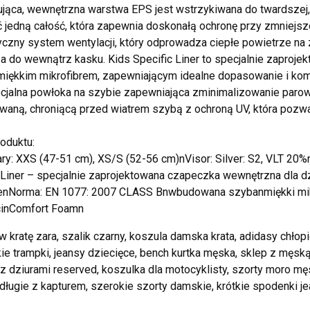
jąca, wewnętrzna warstwa EPS jest wstrzykiwana do twardszej,
 jedną całość, która zapewnia doskonałą ochronę przy zmniejsz
czny system wentylacji, który odprowadza ciepłe powietrze na 
a do wewnątrz kasku. Kids Specific Liner to specjalnie zaproje
miękkim mikrofibrem, zapewniającym idealne dopasowanie i kom
cjalna powłoka na szybie zapewniająca zminimalizowanie parowa
aną, chroniącą przed wiatrem szybą z ochroną UV, która pozwal
oduktu:
ry: XXS (47-51 cm), XS/S (52-56 cm)nVisor: Silver: S2, VLT 20
 Liner – specjalnie zaprojektowana czapeczka wewnętrzna dla
enNorma: EN 1077: 2007 CLASS Bnwbudowana szybanmiękki mikr
cinComfort Foamn
w kratę zara, szalik czarny, koszula damska krata, adidasy chło
ie trampki, jeansy dziecięce, bench kurtka męska, sklep z męską 
z dziurami reserved, koszulka dla motocyklisty, szorty moro męski
ługie z kapturem, szerokie szorty damskie, krótkie spodenki 