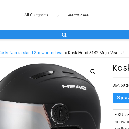
Search
for
Kaski Narciarskie I Snowboardowe
» Kask Head 8142 Mojo Visor Jr
Kask
364,50
z
Spra
SKU:
a
snowb
kurtka