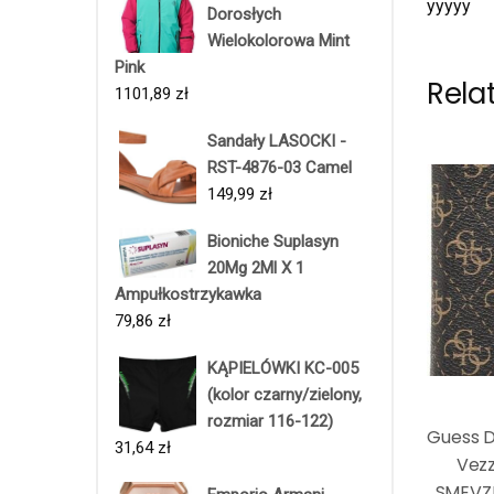
yyyyy
Dorosłych
Wielokolorowa Mint
Pink
Rela
1101,89
zł
Sandały LASOCKI -
RST-4876-03 Camel
149,99
zł
Bioniche Suplasyn
20Mg 2Ml X 1
Ampułkostrzykawka
79,86
zł
KĄPIELÓWKI KC-005
(kolor czarny/zielony,
rozmiar 116-122)
Guess D
31,64
zł
Vezz
SMEVZL