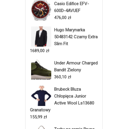
Casio Edifice EFV-
600D-4AVUEF
476,00
zł
Hugo Marynarka
50483142 Czarny Extra
Slim Fit
1689,00
zł
Under Armour Charged
Bandit Zielony
360,10
zł
Brubeck Bluza
Chłopięca Junior
Active Wool Ls13680
Granatowy
155,99
zł