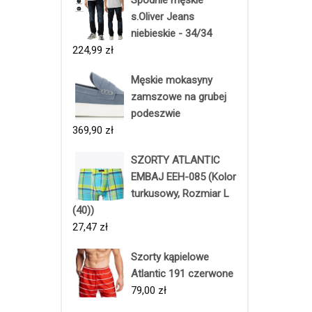
s.Oliver Jeans
niebieskie - 34/34
224,99
zł
Męskie mokasyny
zamszowe na grubej
podeszwie
369,90
zł
SZORTY ATLANTIC
EMBAJ EEH-085 (Kolor
turkusowy, Rozmiar L
(40))
27,47
zł
Szorty kąpielowe
Atlantic 191 czerwone
79,00
zł