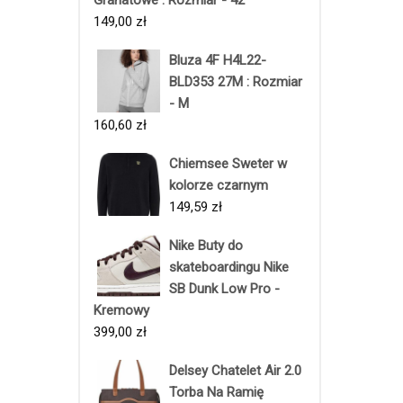
149,00
zł
Bluza 4F H4L22-
BLD353 27M : Rozmiar
- M
160,60
zł
Chiemsee Sweter w
kolorze czarnym
149,59
zł
Nike Buty do
skateboardingu Nike
SB Dunk Low Pro -
Kremowy
399,00
zł
Delsey Chatelet Air 2.0
Torba Na Ramię