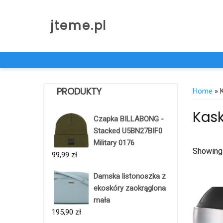
Skip
to
jteme.pl
content
PRODUKTY
Home
» 
Kask
Czapka BILLABONG -
Stacked U5BN27BIF0
Military 0176
Showing 
99,99
zł
Damska listonoszka z
ekoskóry zaokrąglona
mała
195,90
zł