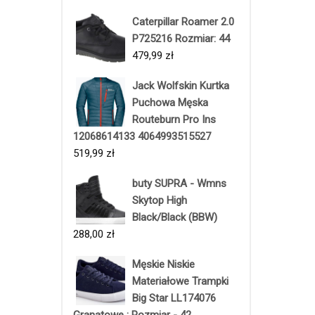
Caterpillar Roamer 2.0
P725216 Rozmiar: 44
479,99
zł
Jack Wolfskin Kurtka
Puchowa Męska
Routeburn Pro Ins
12068614133 4064993515527
519,99
zł
buty SUPRA - Wmns
Skytop High
Black/Black (BBW)
288,00
zł
Męskie Niskie
Materiałowe Trampki
Big Star LL174076
Granatowe : Rozmiar - 42