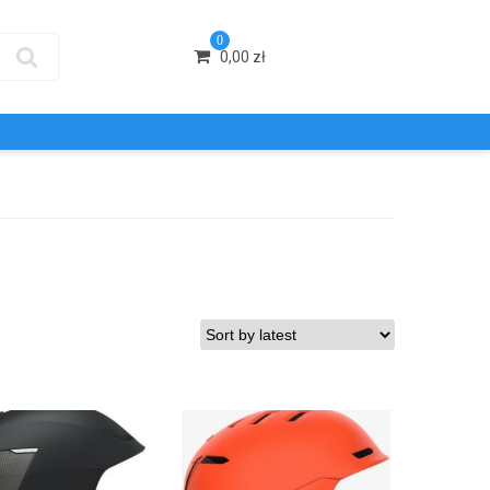
0
0,00
zł