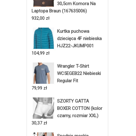
30,5cm Komora Na
Laptopa Braun (167635006)
932,00
zł
Kurtka puchowa
dziecięca 4F niebieska
HJZ22-JKUMP001
104,99
zł
Wrangler T-Shirt
WC5EGEB22 Niebieski
Regular Fit
79,99
zł
SZORTY GATTA
BOXER COTTON (kolor
czarny, rozmiar XXL)
30,37
zł
Spodnie męskie