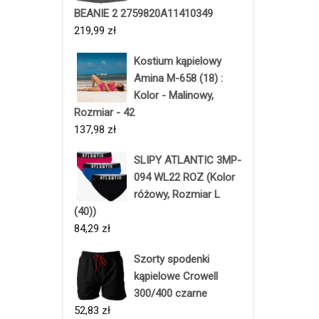
BEANIE 2 2759820A11410349
219,99
zł
Kostium kąpielowy
Amina M-658 (18) :
Kolor - Malinowy,
Rozmiar - 42
137,98
zł
SLIPY ATLANTIC 3MP-
094 WL22 ROZ (Kolor
różowy, Rozmiar L
(40))
84,29
zł
Szorty spodenki
kąpielowe Crowell
300/400 czarne
52,83
zł