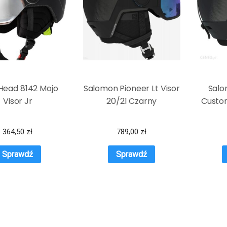
Head 8142 Mojo
Salomon Pioneer Lt Visor
Salo
Visor Jr
20/21 Czarny
Custom
364,50
zł
789,00
zł
Sprawdź
Sprawdź