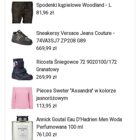
Spodenki kąpielowe Woodland - L
81,96
zł
Sneakersy Versace Jeans Couture -
74VA3SJ7 ZP208 G89
669,99
zł
Ricosta Śniegowce 72 9020100/172
Granatowy
269,99
zł
Pieces Sweter "Assandra" w kolorze
jasnoróżowym
113,95
zł
Annick Goutal Eau D'Hadrien Men Woda
Perfumowana 100 ml
761,00
zł