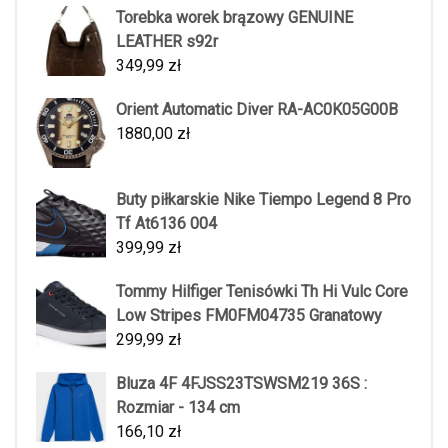
Torebka worek brązowy GENUINE
LEATHER s92r
349,99
zł
Orient Automatic Diver RA-AC0K05G00B
1880,00
zł
Buty piłkarskie Nike Tiempo Legend 8 Pro
Tf At6136 004
399,99
zł
Tommy Hilfiger Tenisówki Th Hi Vulc Core
Low Stripes FM0FM04735 Granatowy
299,99
zł
Bluza 4F 4FJSS23TSWSM219 36S :
Rozmiar - 134 cm
166,10
zł