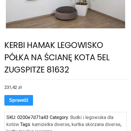
KERBI HAMAK LEGOWISKO
PÓŁKA NA ŚCIANĘ KOTA 5EL
ZUGSPITZE 81632
231,42
zł
Sprawdź
SKU:
0200e7d71a43
Category:
Budki i legowiska dla
kotów
Tags:
kamizelka diverse
,
kurtka skórzana diverse
,