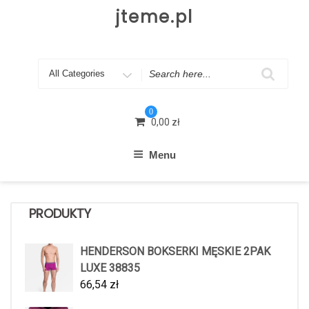
Skip
jteme.pl
to
content
Search
for
0
0,00
zł
Menu
PRODUKTY
HENDERSON BOKSERKI MĘSKIE 2PAK
LUXE 38835
66,54
zł