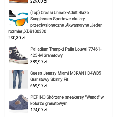
229,00
zł
(Top) Cressi Unisex-Adult Blaze
Sunglasses Sportowe okulary
przeciwsłoneczne ,Akwamaryne ,Jeden
rozmiar ,XDB100330
230,30
zł
Palladium Trampki Palla Louvel 77461-
425-M Granatowy
389,99
zł
Guess Jeansy Miami M3RAN1 D4WB5
Granatowy Skinny Fit
669,99
zł
PEPINO Skórzane sneakersy "Wanda" w
kolorze granatowym
174,09
zł