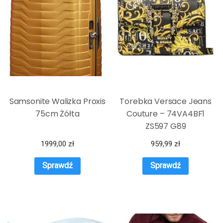
Samsonite Walizka Proxis
Torebka Versace Jeans
75cm Żółta
Couture – 74VA4BF1
ZS597 G89
1999,00
zł
959,99
zł
Sprawdź
Sprawdź