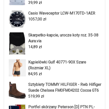
39,99
zł
Casio Waveceptor LCW-M170TD-1AER
1057,00
zł
Skarpetko-kapcie, urocze koty roz. 35-38
Aura.via
14,89
zł
Kąpielówki Gulf 40771-90X Szare
(Rozmiar XL)
84,95
zł
Sztyblety TOMMY HILFIGER - Rwb Hilfiger
Suede Chelsea FM0FM04202 Cocoa GT6
519,99
zł
Portfel skórzany Peterson [D] PTN PL-