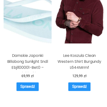
Damskie Japonki
Lee Koszula Clean
Billabong Sunlight Sndl
Western Shirt Burgundy
Ebjl100001-Bet0 –
L644Mrmf
Niebieski
69,99
zł
129,99
zł
Sprawdź
Sprawdź