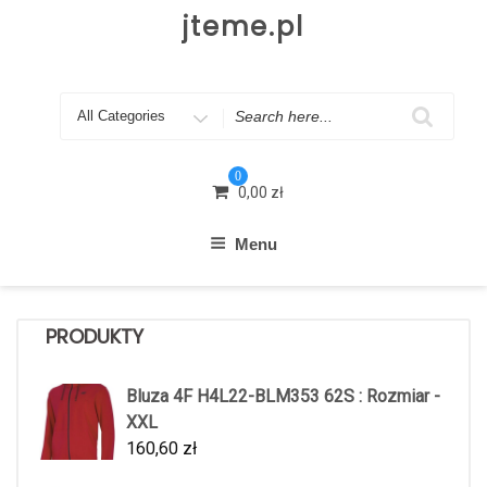
Skip
jteme.pl
to
content
Search
for
0
0,00
zł
Menu
PRODUKTY
Bluza 4F H4L22-BLM353 62S : Rozmiar -
XXL
160,60
zł