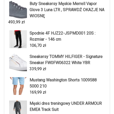
Buty Sneakersy Męskie Merrell Vapor
Glove 3 Luna LTR , SPRAWDŹ OKAZJE NA
WIOSNĘ
493,99
zł
Spodnie 4F HJZ22-JSPMD001 20S :
Rozmiar - 146 cm
106,70
zł
Sneakersy TOMMY HILFIGER - Signature
Sneaker FW0FW06322 White YBR
339,99
zł
Mustang Washington Shorts 1009588
5000 210
169,99
zł
Męski dres treningowy UNDER ARMOUR
EMEA Track Suit