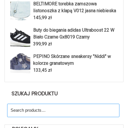
BELTIMORE torebka zamszowa
listonoszka z klapą V012 jasna niebieska
145,99
zł
Buty do biegania adidas Ultraboost 22 W
Biało Czarne Gx8019 Czarny
399,99
zł
PEPINO Skórzane sneakersy "Niddi" w
kolorze granatowym
133,45
zł
SZUKAJ PRODUKTU
Search
for: