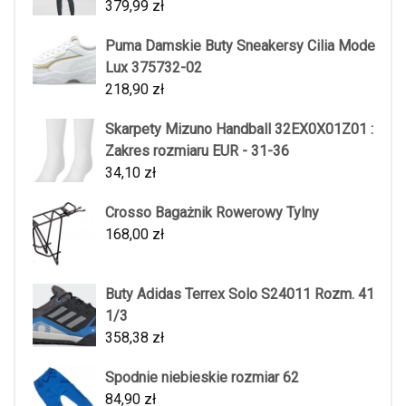
379,99
zł
Puma Damskie Buty Sneakersy Cilia Mode
Lux 375732-02
218,90
zł
Skarpety Mizuno Handball 32EX0X01Z01 :
Zakres rozmiaru EUR - 31-36
34,10
zł
Crosso Bagażnik Rowerowy Tylny
168,00
zł
Buty Adidas Terrex Solo S24011 Rozm. 41
1/3
358,38
zł
Spodnie niebieskie rozmiar 62
84,90
zł