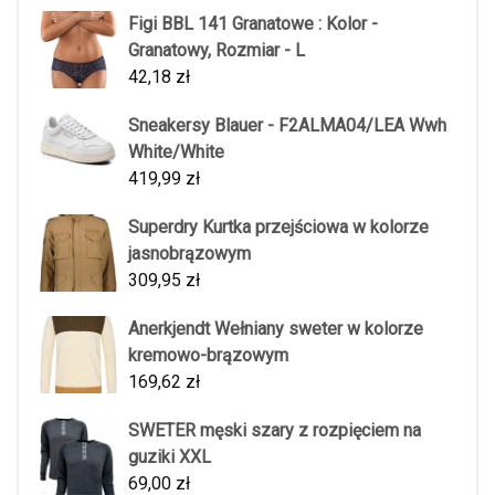
Figi BBL 141 Granatowe : Kolor -
Granatowy, Rozmiar - L
42,18
zł
Sneakersy Blauer - F2ALMA04/LEA Wwh
White/White
419,99
zł
Superdry Kurtka przejściowa w kolorze
jasnobrązowym
309,95
zł
Anerkjendt Wełniany sweter w kolorze
kremowo-brązowym
169,62
zł
SWETER męski szary z rozpięciem na
guziki XXL
69,00
zł