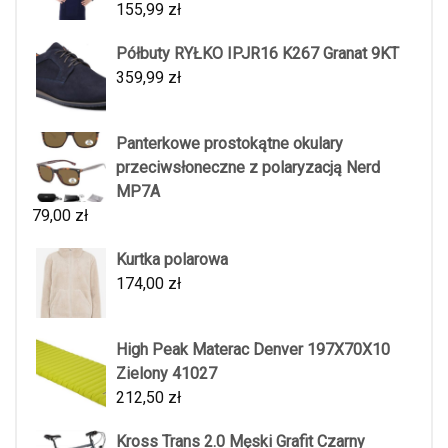
155,99
zł
Półbuty RYŁKO IPJR16 K267 Granat 9KT
359,99
zł
Panterkowe prostokątne okulary
przeciwsłoneczne z polaryzacją Nerd
MP7A
79,00
zł
Kurtka polarowa
174,00
zł
High Peak Materac Denver 197X70X10
Zielony 41027
212,50
zł
Kross Trans 2.0 Męski Grafit Czarny