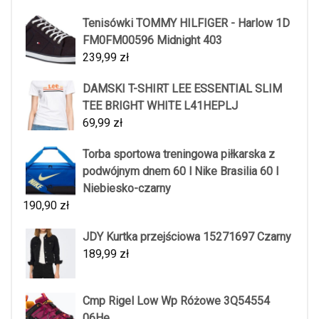
Tenisówki TOMMY HILFIGER - Harlow 1D
FM0FM00596 Midnight 403
239,99
zł
DAMSKI T-SHIRT LEE ESSENTIAL SLIM
TEE BRIGHT WHITE L41HEPLJ
69,99
zł
Torba sportowa treningowa piłkarska z
podwójnym dnem 60 l Nike Brasilia 60 l
Niebiesko-czarny
190,90
zł
JDY Kurtka przejściowa 15271697 Czarny
189,99
zł
Cmp Rigel Low Wp Różowe 3Q54554
06He