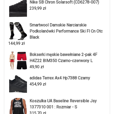
Nike SB Chron Solarsoft (CD6278-007)
239,99
zł
Smartwool Damskie Narciarskie
Podkolanówki Performance Ski Fl Cn Otc
Black
144,99
zł
Bokserki męskie bawełniane 2-pak 4F
H4Z22 BIM350 Czarno-czerwony L
49,90
zł
adidas Terrex Ax4 Hp7388 Czarny
454,99
zł
Koszulka UA Baseline Reversible Jsy
1377310 001 : Rozmiar - S
315,70
zł