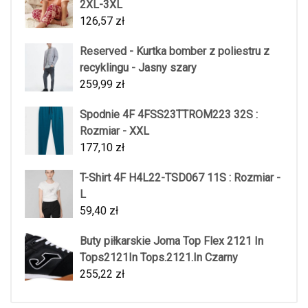
2XL-3XL
126,57
zł
Reserved - Kurtka bomber z poliestru z
recyklingu - Jasny szary
259,99
zł
Spodnie 4F 4FSS23TTROM223 32S :
Rozmiar - XXL
177,10
zł
T-Shirt 4F H4L22-TSD067 11S : Rozmiar -
L
59,40
zł
Buty piłkarskie Joma Top Flex 2121 In
Tops2121In Tops.2121.In Czarny
255,22
zł