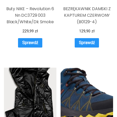
Buty NIKE – Revolution 6
BEZRĘKAWNIK DAMSKI Z
Nn DC3729 003
KAPTUREM CZERWONY
Black/White/Dk Smoke
(B0129-4)
Grey
229,99
zł
129,90
zł
Sprawdź
Sprawdź