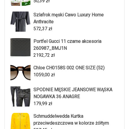
50,39
zł
Szlafrok męski Cawo Luxury Home
Anthracite
572,37
zł
Portfel Gucci 11 czarne akcesoria
260987_BMJ1N
2192,72
zł
Chloe CH0158S 002 ONE SIZE (52)
1059,00
zł
SPODNIE MĘSKIE JEANSOWE WĄSKA
NOGAWKA 36 ANAGRE
179,99
zł
Schmuddelwedda Kurtka
przeciwdeszczowa w kolorze żółtym