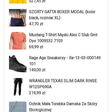
527,45
zł
SZORTY GATTA BOXER MODAL (kolor
black, rozmiar XL)
47,70
zł
Mustang T-Shirt Męski Alex C Slub Gmt
Dye 1009532 7103
69,99
zł
Rage Age Sneakersy - Ra-13-03-000149
101
149,00
zł
WRANGLER TEXAS SLIM DARK RINSE
W12SP690A
219,99
zł
Ochnik Mała Torebka Damska Ze Skóry
Ekologicznej