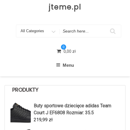
Skip
jteme.pl
to
content
Search
for
0
0,00
zł
Menu
PRODUKTY
Buty sportowe dziecięce adidas Team
Court J EF6808 Rozmiar: 35.5
219,99
zł