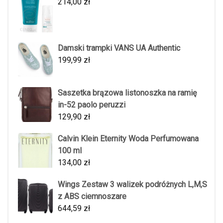
214,00
zł
Damski trampki VANS UA Authentic
199,99
zł
Saszetka brązowa listonoszka na ramię
in-52 paolo peruzzi
129,90
zł
Calvin Klein Eternity Woda Perfumowana
100 ml
134,00
zł
Wings Zestaw 3 walizek podróżnych L,M,S
z ABS ciemnoszare
644,59
zł