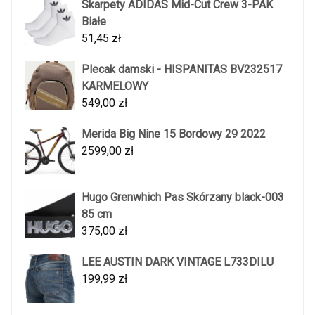
Skarpety ADIDAS Mid-Cut Crew 3-PAK
Białe
51,45
zł
Plecak damski - HISPANITAS BV232517
KARMELOWY
549,00
zł
Merida Big Nine 15 Bordowy 29 2022
2599,00
zł
Hugo Grenwhich Pas Skórzany black-003
85 cm
375,00
zł
LEE AUSTIN DARK VINTAGE L733DILU
199,99
zł