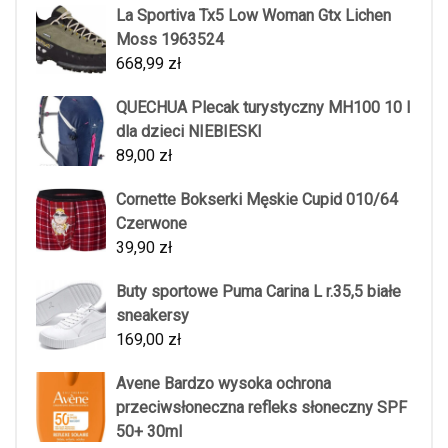
La Sportiva Tx5 Low Woman Gtx Lichen
Moss 1963524
668,99
zł
QUECHUA Plecak turystyczny MH100 10 l
dla dzieci NIEBIESKI
89,00
zł
Cornette Bokserki Męskie Cupid 010/64
Czerwone
39,90
zł
Buty sportowe Puma Carina L r.35,5 białe
sneakersy
169,00
zł
Avene Bardzo wysoka ochrona
przeciwsłoneczna refleks słoneczny SPF
50+ 30ml