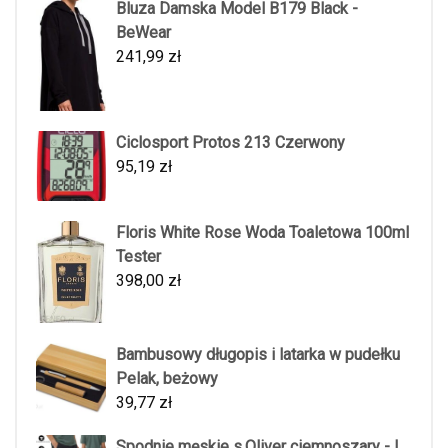
Bluza Damska Model B179 Black -
BeWear
241,99
zł
Ciclosport Protos 213 Czerwony
95,19
zł
Floris White Rose Woda Toaletowa 100ml
Tester
398,00
zł
Bambusowy długopis i latarka w pudełku
Pelak, beżowy
39,77
zł
Spodnie męskie s.Oliver ciemnoszary - L