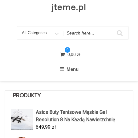
Skip
jteme.pl
to
content
Search
for
0
0,00
zł
Menu
PRODUKTY
Asics Buty Tenisowe Męskie Gel
Resolution 8 Na Każdą Nawierzchnię
649,99
zł