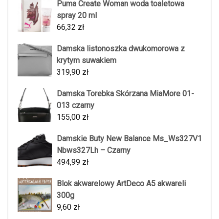
Puma Create Woman woda toaletowa
spray 20 ml
66,32
zł
Damska listonoszka dwukomorowa z
krytym suwakiem
319,90
zł
Damska Torebka Skórzana MiaMore 01-
013 czarny
155,00
zł
Damskie Buty New Balance Ms_Ws327V1
Nbws327Lh – Czarny
494,99
zł
Blok akwarelowy ArtDeco A5 akwareli
300g
9,60
zł