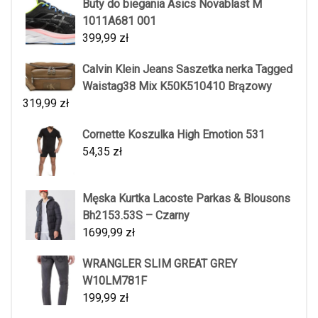
Buty do biegania Asics Novablast M
1011A681 001
399,99
zł
Calvin Klein Jeans Saszetka nerka Tagged
Waistag38 Mix K50K510410 Brązowy
319,99
zł
Cornette Koszulka High Emotion 531
54,35
zł
Męska Kurtka Lacoste Parkas & Blousons
Bh2153.53S – Czarny
1699,99
zł
WRANGLER SLIM GREAT GREY
W10LM781F
199,99
zł