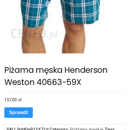
Piżama męska Henderson
Weston 40663-59X
157,00
zł
Sprawdź
SKU:
9dd0e913471d
Category:
Pidżamy męskie
Tags: