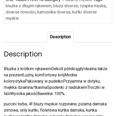
bluzka z długim rękawem
,
bluzy diverse
,
czapka męska
,
diverse nowości
,
kamizelka diverse
,
kurtki diverse
męskie
Description
Description
Bluzka z krótkim rękawemDekolt półokrągłyIdealna także
na prezentLuźny, komfortowy krójModna
kolorystykaPakowany w pudełkoPrzyjemna w dotyku,
miękka dzianina/tkaninaSpodenki z nadrukiemTroczki w
taliiWysoka jakośćBawełna: 100%…
puccini torba, 4f bluzy męskie rozpinane, piżama damska
zimowa, only kurtki, fioletowa kurtka damska, kurtka