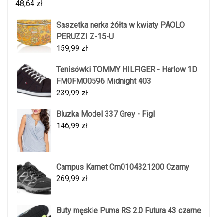
48,64
zł
Saszetka nerka żółta w kwiaty PAOLO
PERUZZI Z-15-U
159,99
zł
Tenisówki TOMMY HILFIGER - Harlow 1D
FM0FM00596 Midnight 403
239,99
zł
Bluzka Model 337 Grey - Figl
146,99
zł
Campus Kamet Cm0104321200 Czarny
269,99
zł
Buty męskie Puma RS 2.0 Futura 43 czarne