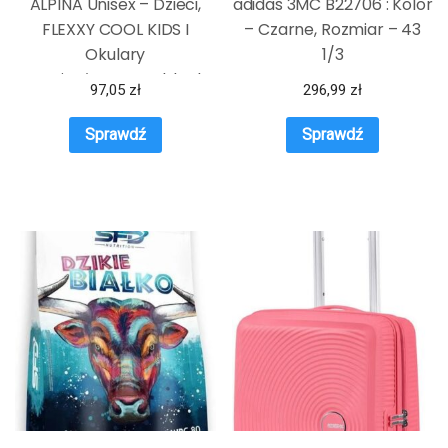
ALPINA Unisex – Dzieci,
adidas 3MC B22706 : Kolor
FLEXXY COOL KIDS I
– Czarne, Rozmiar – 43
Okulary
1/3
przeciwsłoneczne, black-
97,05
zł
296,99
zł
neon gloss/black, One
Size
Sprawdź
Sprawdź