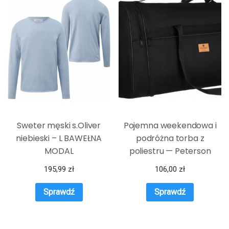
Sweter męski s.Oliver
Pojemna weekendowa i
niebieski – L BAWEŁNA
podróżna torba z
MODAL
poliestru — Peterson
195,99
zł
106,00
zł
Sprawdź
Sprawdź