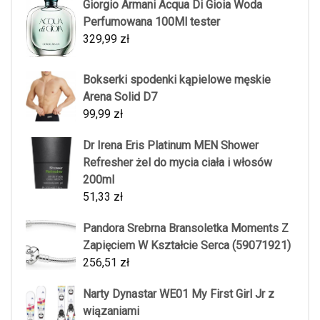
Giorgio Armani Acqua Di Gioia Woda
Perfumowana 100Ml tester
329,99
zł
Bokserki spodenki kąpielowe męskie
Arena Solid D7
99,99
zł
Dr Irena Eris Platinum MEN Shower
Refresher żel do mycia ciała i włosów
200ml
51,33
zł
Pandora Srebrna Bransoletka Moments Z
Zapięciem W Kształcie Serca (59071921)
256,51
zł
Narty Dynastar WE01 My First Girl Jr z
wiązaniami