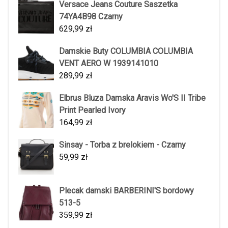
Versace Jeans Couture Saszetka
74YA4B98 Czarny
629,99
zł
Damskie Buty COLUMBIA COLUMBIA
VENT AERO W 1939141010
289,99
zł
Elbrus Bluza Damska Aravis Wo'S II Tribe
Print Pearled Ivory
164,99
zł
Sinsay - Torba z brelokiem - Czarny
59,99
zł
Plecak damski BARBERINI'S bordowy
513-5
359,99
zł