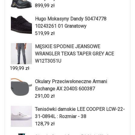
899,99
zł
Hugo Mokasyny Dandy 50474778
10243261 01 Granatowy
519,99
zł
MĘSKIE SPODNIE JEANSOWE
WRANGLER TEXAS TAPER GREY ACE
W12T3051U
199,99
zł
Okulary Przeciwsłoneczne Armani
Exchange AX 2040S 600387
291,00
zł
Tenisówki damskie LEE COOPER LCW-22-
31-0894L : Rozmiar - 38
128,79
zł