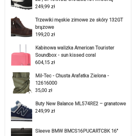
249,99
zł
Trzewiki męskie zimowe ze skóry 132GT
brązowe
199,20
zł
Kabinowa walizka American Tourister
Soundbox - sun kissed coral
604,15
zł
Mil-Tec - Chusta Arafatka Zielona -
12616000
35,00
zł
Buty New Balance ML574RE2 – granatowe
249,99
zł
Sleeve BMW BMCS16PUCARTCBK 16"