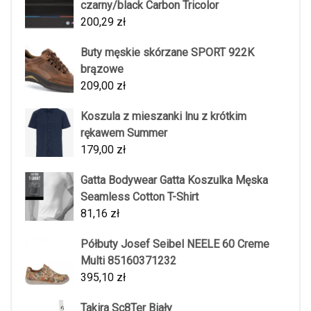
czarny/black Carbon Tricolor
200,29
zł
Buty męskie skórzane SPORT 922K
brązowe
209,00
zł
Koszula z mieszanki lnu z krótkim
rękawem Summer
179,00
zł
Gatta Bodywear Gatta Koszulka Męska
Seamless Cotton T-Shirt
81,16
zł
Półbuty Josef Seibel NEELE 60 Creme
Multi 85160371232
395,10
zł
Takira Sc8Ter Biały