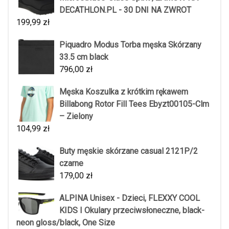
DECATHLON.PL - 30 DNI NA ZWROT
199,99
zł
Piquadro Modus Torba męska Skórzany
33.5 cm black
796,00
zł
Męska Koszulka z krótkim rękawem
Billabong Rotor Fill Tees Ebyzt00105-Clm
– Zielony
104,99
zł
Buty męskie skórzane casual 2121P/2
czarne
179,00
zł
ALPINA Unisex - Dzieci, FLEXXY COOL
KIDS I Okulary przeciwsłoneczne, black-
neon gloss/black, One Size