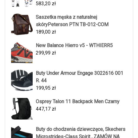
583,20
zł
Saszetka męska z naturalnej
skóryPeterson PTN TB-012-COM
189,00
zł
New Balance Hierro v5 - WTHIERR5
299,99
zł
Buty Under Armour Engage 3022616 001
R. 44
199,95
zł
Osprey Talon 11 Backpack Men Czarny
447,17
zł
Buty do chodzenia dziewczęce, Skechers
Microstrides-Class Spirit , ZAMÓW NA