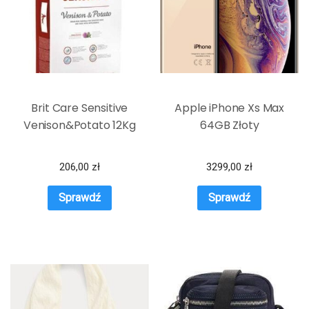
Brit Care Sensitive
Apple iPhone Xs Max
Venison&Potato 12Kg
64GB Złoty
206,00
zł
3299,00
zł
Sprawdź
Sprawdź