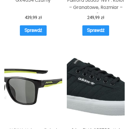
GX4634 Czarny
Fallford 58363-NVY : Kolor
– Granatowe, Rozmiar –
43
439,99
zł
249,99
zł
Sprawdź
Sprawdź