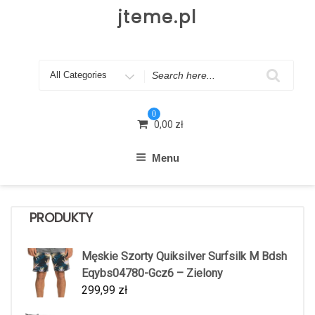
Skip
jteme.pl
to
content
Search
for
0
0,00
zł
Menu
PRODUKTY
Męskie Szorty Quiksilver Surfsilk M Bdsh
Eqybs04780-Gcz6 – Zielony
299,99
zł