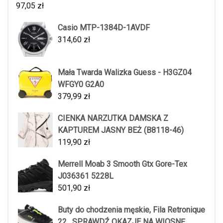
97,05
zł
Casio MTP-1384D-1AVDF
314,60
zł
Mała Twarda Walizka Guess - H3GZ04
WFGY0 G2A0
379,99
zł
CIENKA NARZUTKA DAMSKA Z
KAPTUREM JASNY BEŻ (B8118-46)
119,90
zł
Merrell Moab 3 Smooth Gtx Gore-Tex
J036361 5228L
501,90
zł
Buty do chodzenia męskie, Fila Retronique
22 , SPRAWDŹ OKAZJE NA WIOSNĘ