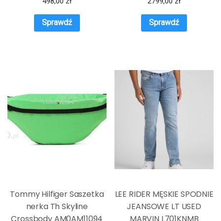
498,00
zł
2799,00
zł
Sprawdź
Sprawdź
Tommy Hilfiger Saszetka
LEE RIDER MĘSKIE SPODNIE
nerka Th Skyline
JEANSOWE LT USED
Crossbody AM0AM11094
MARVIN L701KNMB