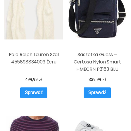
Polo Ralph Lauren Szal
Saszetka Guess –
455898834003 Écru
Certosa Nylon Smart
HMECRN P3163 BLU
499,99
zł
339,99
zł
Sprawdź
Sprawdź