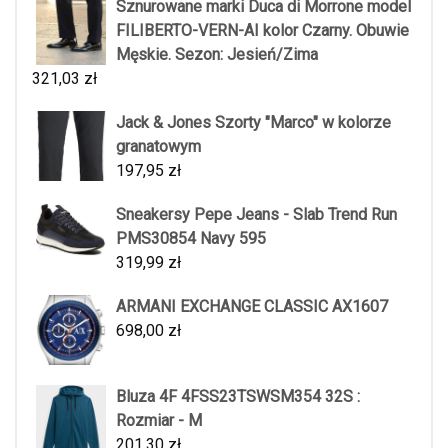
Sznurowane marki Duca di Morrone model
FILIBERTO-VERN-AI kolor Czarny. Obuwie
Męskie. Sezon: Jesień/Zima
321,03
zł
Jack & Jones Szorty "Marco" w kolorze
granatowym
197,95
zł
Sneakersy Pepe Jeans - Slab Trend Run
PMS30854 Navy 595
319,99
zł
ARMANI EXCHANGE CLASSIC AX1607
698,00
zł
Bluza 4F 4FSS23TSWSM354 32S :
Rozmiar - M
201,30
zł