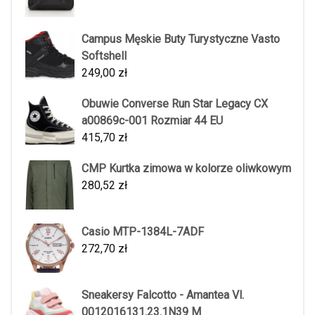
Campus Męskie Buty Turystyczne Vasto
Softshell
249,00
zł
Obuwie Converse Run Star Legacy CX
a00869c-001 Rozmiar 44 EU
415,70
zł
CMP Kurtka zimowa w kolorze oliwkowym
280,52
zł
Casio MTP-1384L-7ADF
272,70
zł
Sneakersy Falcotto - Amantea Vl.
0012016131.23.1N39 M