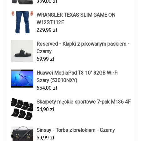
339,00
zł
WRANGLER TEXAS SLIM GAME ON
W12ST112E
229,99
zł
Reserved - Klapki z pikowanym paskiem -
Czarny
69,99
zł
Huawei MediaPad T3 10" 32GB Wi-Fi
Szary (53010NXY)
654,00
zł
Skarpety męskie sportowe 7-pak M136 4F
54,90
zł
Sinsay - Torba z brelokiem - Czarny
59,99
zł