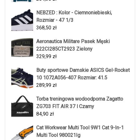
NEBZED : Kolor - Ciemnoniebieski,
Rozmiar - 47 1/3
368,50
zł
Aeronautica Militare Pasek Męski
222CI285CT2923 Zielony
329,99
zł
Buty sportowe Damskie ASICS Gel-Rocket
10 1072A056-407 Rozmiar: 41.5
289,99
zł
Torba treningowa wodoodporna Zagatto
ZG703 FIT AIR 37 l Czarny
84,90
zł
Cat Workwear Multi Tool 9W1 Cat 9-In-1
Multi Tool 980021Ig