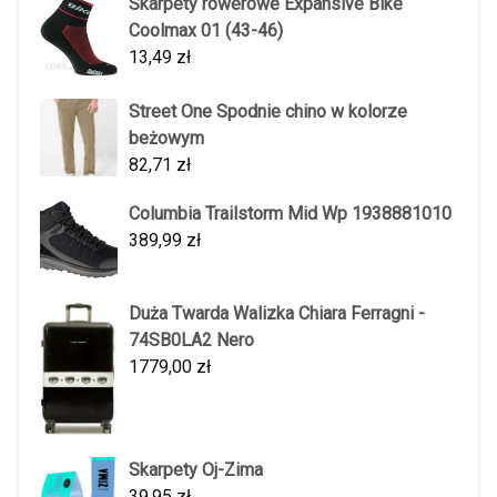
Skarpety rowerowe Expansive Bike
Coolmax 01 (43-46)
13,49
zł
Street One Spodnie chino w kolorze
beżowym
82,71
zł
Columbia Trailstorm Mid Wp 1938881010
389,99
zł
Duża Twarda Walizka Chiara Ferragni -
74SB0LA2 Nero
1779,00
zł
Skarpety Oj-Zima
39,95
zł