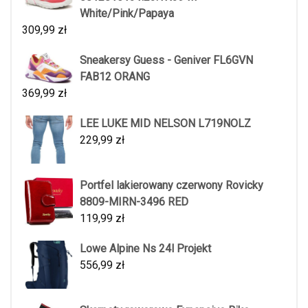
White/Pink/Papaya
309,99
zł
Sneakersy Guess - Geniver FL6GVN
FAB12 ORANG
369,99
zł
LEE LUKE MID NELSON L719NOLZ
229,99
zł
Portfel lakierowany czerwony Rovicky
8809-MIRN-3496 RED
119,99
zł
Lowe Alpine Ns 24l Projekt
556,99
zł