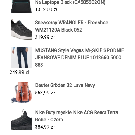
Na Laptopa Black (CA5856C2ON)
1312,00
zł
Sneakersy WRANGLER - Freesbee
WM21120A Black 062
219,99
zł
MUSTANG Style Vegas MĘSKIE SPODNIE
JEANSOWE DENIM BLUE 1013660 5000
883
249,99
zł
Deuter Gröden 32 Lava Navy
563,99
zł
Nike Buty męskie Nike ACG React Terra
Gobe - Czerń
384,97
zł