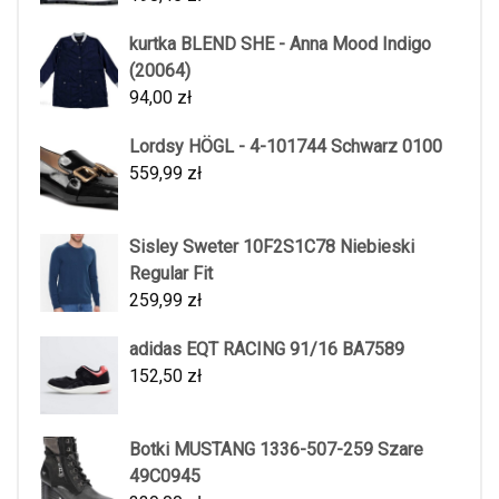
kurtka BLEND SHE - Anna Mood Indigo
(20064)
94,00
zł
Lordsy HÖGL - 4-101744 Schwarz 0100
559,99
zł
Sisley Sweter 10F2S1C78 Niebieski
Regular Fit
259,99
zł
adidas EQT RACING 91/16 BA7589
152,50
zł
Botki MUSTANG 1336-507-259 Szare
49C0945