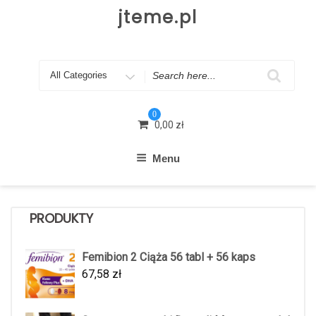
Skip
jteme.pl
to
content
Search
for
0
0,00
zł
Menu
PRODUKTY
Femibion 2 Ciąża 56 tabl + 56 kaps
67,58
zł