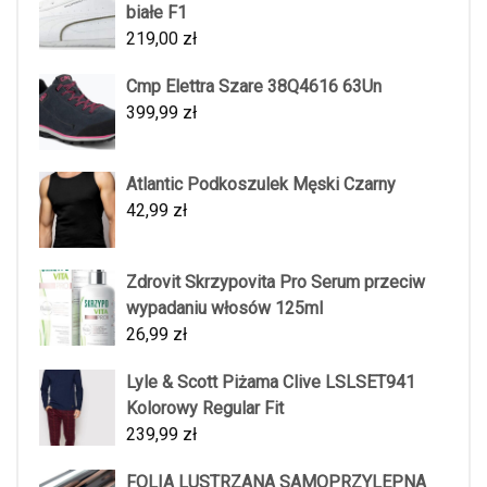
białe F1
219,00
zł
Cmp Elettra Szare 38Q4616 63Un
399,99
zł
Atlantic Podkoszulek Męski Czarny
42,99
zł
Zdrovit Skrzypovita Pro Serum przeciw
wypadaniu włosów 125ml
26,99
zł
Lyle & Scott Piżama Clive LSLSET941
Kolorowy Regular Fit
239,99
zł
FOLIA LUSTRZANA SAMOPRZYLEPNA