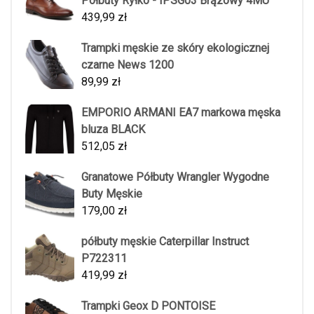
Półbuty Ryłko - IPSG03 Brązowy 4MU
439,99
zł
Trampki męskie ze skóry ekologicznej
czarne News 1200
89,99
zł
EMPORIO ARMANI EA7 markowa męska
bluza BLACK
512,05
zł
Granatowe Półbuty Wrangler Wygodne
Buty Męskie
179,00
zł
półbuty męskie Caterpillar Instruct
P722311
419,99
zł
Trampki Geox D PONTOISE