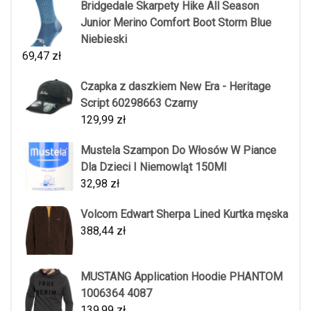
Bridgedale Skarpety Hike All Season
Junior Merino Comfort Boot Storm Blue
Niebieski
69,47
zł
Czapka z daszkiem New Era - Heritage
Script 60298663 Czarny
129,99
zł
Mustela Szampon Do Włosów W Piance
Dla Dzieci I Niemowląt 150Ml
32,98
zł
Volcom Edwart Sherpa Lined Kurtka męska
388,44
zł
MUSTANG Application Hoodie PHANTOM
1006364 4087
139,99
zł