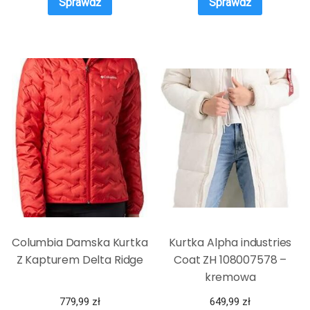
Sprawdź
Sprawdź
Columbia Damska Kurtka
Kurtka Alpha industries
Z Kapturem Delta Ridge
Coat ZH 108007578 –
kremowa
779,99
zł
649,99
zł