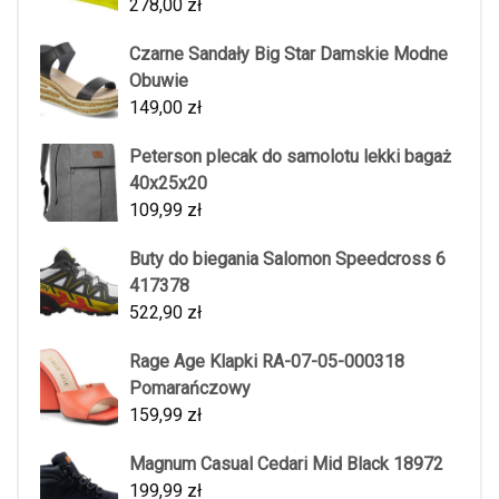
278,00
zł
Czarne Sandały Big Star Damskie Modne
Obuwie
149,00
zł
Peterson plecak do samolotu lekki bagaż
40x25x20
109,99
zł
Buty do biegania Salomon Speedcross 6
417378
522,90
zł
Rage Age Klapki RA-07-05-000318
Pomarańczowy
159,99
zł
Magnum Casual Cedari Mid Black 18972
199,99
zł