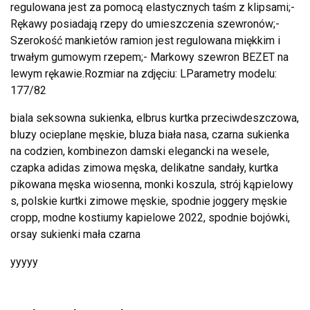
regulowana jest za pomocą elastycznych taśm z klipsami;-
Rękawy posiadają rzepy do umieszczenia szewronów;-
Szerokość mankietów ramion jest regulowana miękkim i
trwałym gumowym rzepem;- Markowy szewron BEZET na
lewym rękawie.Rozmiar na zdjęciu: LParametry modelu:
177/82
biala seksowna sukienka, elbrus kurtka przeciwdeszczowa,
bluzy ocieplane męskie, bluza biała nasa, czarna sukienka
na codzien, kombinezon damski elegancki na wesele,
czapka adidas zimowa męska, delikatne sandały, kurtka
pikowana męska wiosenna, monki koszula, strój kąpielowy
s, polskie kurtki zimowe męskie, spodnie joggery męskie
cropp, modne kostiumy kapielowe 2022, spodnie bojówki,
orsay sukienki mała czarna
yyyyy