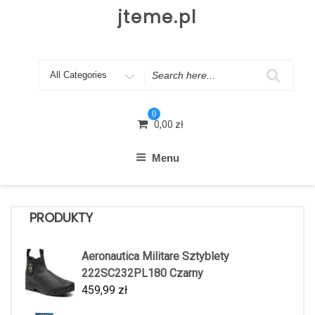
Skip
jteme.pl
to
content
Search
for
0
0,00
zł
Menu
PRODUKTY
Aeronautica Militare Sztyblety
222SC232PL180 Czarny
459,99
zł