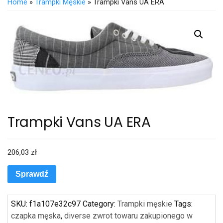
Home
»
Trampki Męskie
» Trampki Vans UA ERA
Trampki Vans UA ERA
206,03
zł
Sprawdź
SKU:
f1a107e32c97
Category:
Trampki męskie
Tags:
czapka męska
,
diverse zwrot towaru zakupionego w