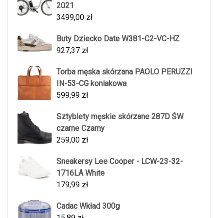
2021
3499,00
zł
Buty Dziecko Date W381-C2-VC-HZ
927,37
zł
Torba męska skórzana PAOLO PERUZZI
IN-53-CG koniakowa
599,99
zł
Sztyblety męskie skórzane 287D ŚW
czarne Czarny
259,00
zł
Sneakersy Lee Cooper - LCW-23-32-
1716LA White
179,99
zł
Cadac Wkład 300g
15,89
zł