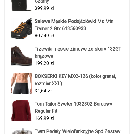
Czarny
399,99
zł
Salewa Męskie Podejściówki Ms Mtn
Trainer 2 Gtx 613560933
807,49
zł
Trzewiki męskie zimowe ze skóry 132GT
brązowe
199,20
zł
BOKSERKI KEY MXC-126 (kolor granat,
rozmiar XXL)
31,64
zł
Tom Tailor Sweter 1032302 Bordowy
Regular Fit
169,99
zł
Twm Pedały Wielofunkcyjne Spd Zestaw