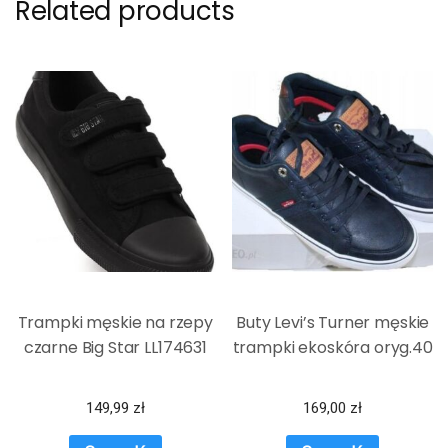
Related products
Trampki męskie na rzepy
Buty Levi’s Turner męskie
czarne Big Star LL174631
trampki ekoskóra oryg.40
149,99
zł
169,00
zł