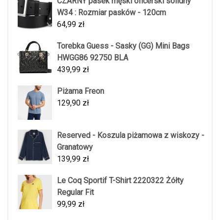
CZARNY pasek męski oficerski solidny
W34 : Rozmiar pasków - 120cm
64,99
zł
Torebka Guess - Sasky (GG) Mini Bags
HWGG86 92750 BLA
439,99
zł
Piżama Freon
129,90
zł
Reserved - Koszula piżamowa z wiskozy -
Granatowy
139,99
zł
Le Coq Sportif T-Shirt 2220322 Żółty
Regular Fit
99,99
zł