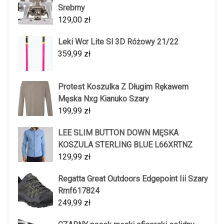
Srebrny
129,00
zł
Leki Wcr Lite Sl 3D Różowy 21/22
359,99
zł
Protest Koszulka Z Długim Rękawem
Męska Nxg Kianuko Szary
199,99
zł
LEE SLIM BUTTON DOWN MĘSKA
KOSZULA STERLING BLUE L66XRTNZ
129,99
zł
Regatta Great Outdoors Edgepoint Iii Szary
Rmf617824
249,99
zł