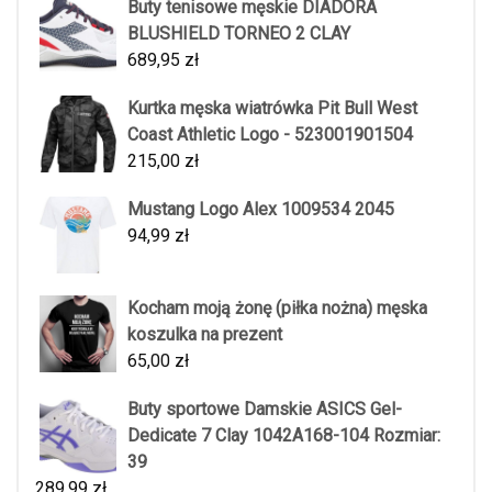
Buty tenisowe męskie DIADORA
BLUSHIELD TORNEO 2 CLAY
689,95
zł
Kurtka męska wiatrówka Pit Bull West
Coast Athletic Logo - 523001901504
215,00
zł
Mustang Logo Alex 1009534 2045
94,99
zł
Kocham moją żonę (piłka nożna) męska
koszulka na prezent
65,00
zł
Buty sportowe Damskie ASICS Gel-
Dedicate 7 Clay 1042A168-104 Rozmiar:
39
289,99
zł