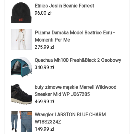
Etnies Joslin Beanie Forrest
96,00
zł
Piżama Damska Model Beatrice Ecru -
Momenti Per Me
275,99
zł
Quechua Mh100 Fresh&Black 2 Osobowy
340,99
zł
buty zimowe męskie Merrell Wildwood
Sneaker Mid WP J067285
469,99
zł
Wrangler LARSTON BLUE CHARM
W18S2324Z
149,99
zł