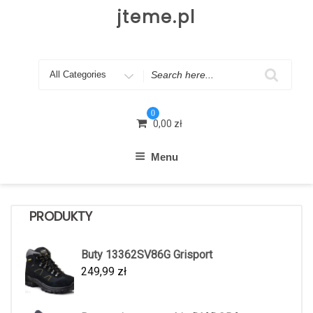
Skip
jteme.pl
to
content
Search
for
0
0,00
zł
Menu
PRODUKTY
Buty 13362SV86G Grisport
249,99
zł