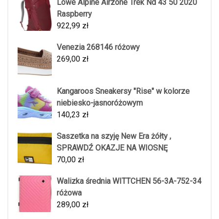
Lowe Alpine Airzone Trek Nd 43 50 2020
Raspberry
922,99
zł
Venezia 268146 różowy
269,00
zł
Kangaroos Sneakersy "Rise" w kolorze
niebiesko-jasnoróżowym
140,23
zł
Saszetka na szyję New Era żółty ,
SPRAWDŹ OKAZJE NA WIOSNĘ
70,00
zł
Walizka średnia WITTCHEN 56-3A-752-34
różowa
289,00
zł