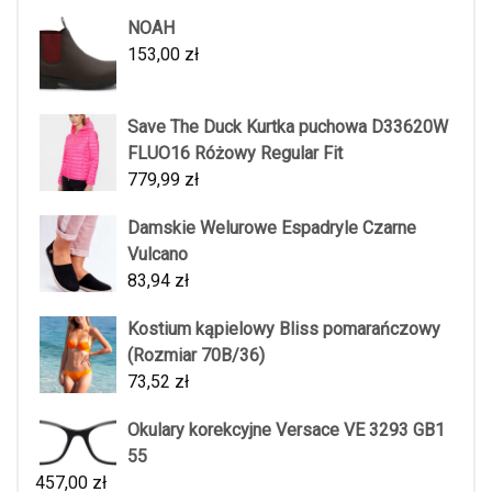
NOAH
153,00
zł
Save The Duck Kurtka puchowa D33620W
FLUO16 Różowy Regular Fit
779,99
zł
Damskie Welurowe Espadryle Czarne
Vulcano
83,94
zł
Kostium kąpielowy Bliss pomarańczowy
(Rozmiar 70B/36)
73,52
zł
Okulary korekcyjne Versace VE 3293 GB1
55
457,00
zł