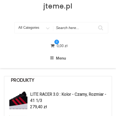
Skip
jteme.pl
to
content
Search
for
0
0,00
zł
Menu
PRODUKTY
LITE RACER 3.0 : Kolor - Czarny, Rozmiar -
41 1/3
279,40
zł