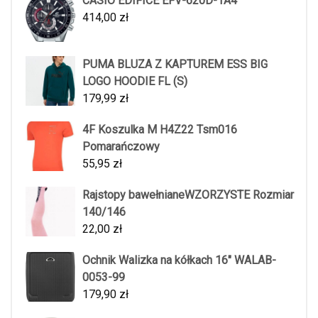
CASIO EDIFICE EFV-620D-1A4
414,00
zł
PUMA BLUZA Z KAPTUREM ESS BIG
LOGO HOODIE FL (S)
179,99
zł
4F Koszulka M H4Z22 Tsm016
Pomarańczowy
55,95
zł
Rajstopy bawełnianeWZORZYSTE Rozmiar
140/146
22,00
zł
Ochnik Walizka na kółkach 16" WALAB-
0053-99
179,90
zł