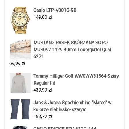
Casio LTP-V001G-9B
149,00
zł
MUSTANG PASEK SKÓRZANY SOPO
MUS092 1129 40mm Ledergürtel Qual.
6271
69,99
zł
Tommy Hilfiger Golf WW0WW31564 Szary
Regular Fit
439,99
zł
Jack & Jones Spodnie chino "Marco" w
kolorze niebiesko-szarym
183,77
zł