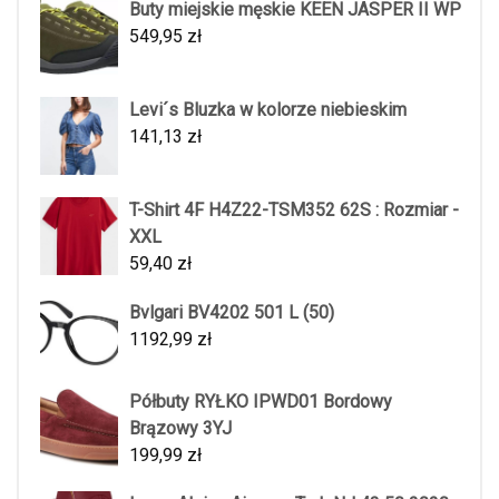
Buty miejskie męskie KEEN JASPER II WP
549,95
zł
Levi´s Bluzka w kolorze niebieskim
141,13
zł
T-Shirt 4F H4Z22-TSM352 62S : Rozmiar -
XXL
59,40
zł
Bvlgari BV4202 501 L (50)
1192,99
zł
Półbuty RYŁKO IPWD01 Bordowy
Brązowy 3YJ
199,99
zł