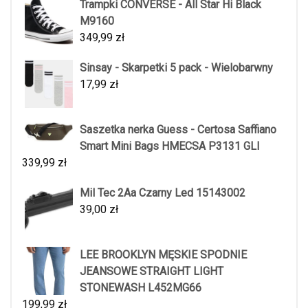
Trampki CONVERSE - All Star Hi Black
M9160
349,99
zł
Sinsay - Skarpetki 5 pack - Wielobarwny
17,99
zł
Saszetka nerka Guess - Certosa Saffiano
Smart Mini Bags HMECSA P3131 GLI
339,99
zł
Mil Tec 2Aa Czarny Led 15143002
39,00
zł
LEE BROOKLYN MĘSKIE SPODNIE
JEANSOWE STRAIGHT LIGHT
STONEWASH L452MG66
199,99
zł