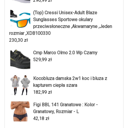
296,99
zł
(Top) Cressi Unisex-Adult Blaze
Sunglasses Sportowe okulary
przeciwsłoneczne ,Akwamaryne ,Jeden
rozmiar ,XDB100330
230,30
zł
Cmp Marco Olmo 2.0 Wp Czarny
529,99
zł
Kocobluza damska 2w1 koc i bluza z
kapturem ciepła szara
182,99
zł
Figi BBL 141 Granatowe : Kolor -
Granatowy, Rozmiar - L
42,18
zł