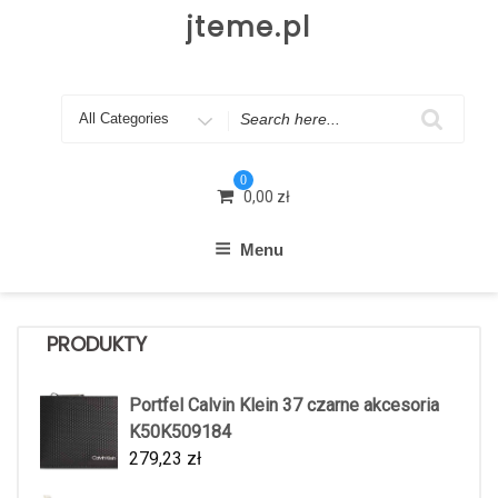
Skip
jteme.pl
to
content
Search
for
0
0,00
zł
Menu
PRODUKTY
Portfel Calvin Klein 37 czarne akcesoria
K50K509184
279,23
zł