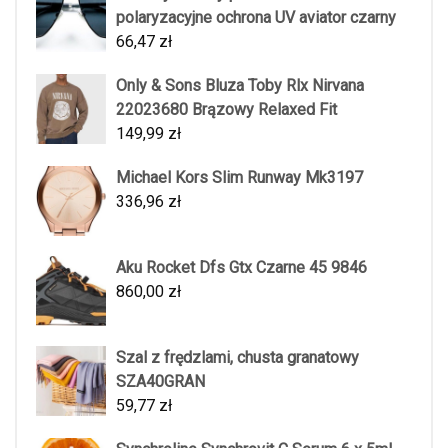
polaryzacyjne ochrona UV aviator czarny
66,47
zł
Only & Sons Bluza Toby Rlx Nirvana
22023680 Brązowy Relaxed Fit
149,99
zł
Michael Kors Slim Runway Mk3197
336,96
zł
Aku Rocket Dfs Gtx Czarne 45 9846
860,00
zł
Szal z frędzlami, chusta granatowy
SZA40GRAN
59,77
zł