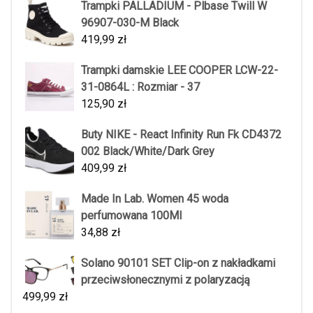
Trampki PALLADIUM - Plbase Twill W
96907-030-M Black
419,99
zł
Trampki damskie LEE COOPER LCW-22-
31-0864L : Rozmiar - 37
125,90
zł
Buty NIKE - React Infinity Run Fk CD4372
002 Black/White/Dark Grey
409,99
zł
Made In Lab. Women 45 woda
perfumowana 100Ml
34,88
zł
Solano 90101 SET Clip-on z nakładkami
przeciwsłonecznymi z polaryzacją
499,99
zł