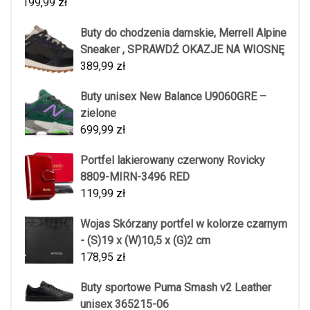
199,99
zł
Buty do chodzenia damskie, Merrell Alpine
Sneaker , SPRAWDŹ OKAZJE NA WIOSNĘ
389,99
zł
Buty unisex New Balance U9060GRE –
zielone
699,99
zł
Portfel lakierowany czerwony Rovicky
8809-MIRN-3496 RED
119,99
zł
Wojas Skórzany portfel w kolorze czarnym
- (S)19 x (W)10,5 x (G)2 cm
178,95
zł
Buty sportowe Puma Smash v2 Leather
unisex 365215-06