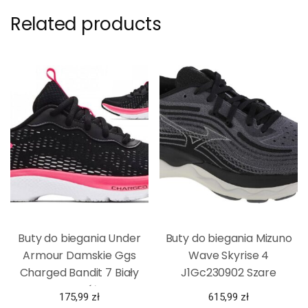
Related products
Buty do biegania Under
Buty do biegania Mizuno
Armour Damskie Ggs
Wave Skyrise 4
Charged Bandit 7 Biały
J1Gc230902 Szare
Czarny Różowy
175,99
zł
615,99
zł