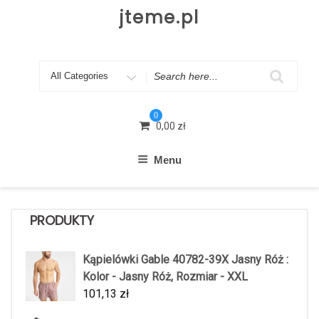
Skip
jteme.pl
to
content
Search
for
0
0,00
zł
Menu
PRODUKTY
Kąpielówki Gable 40782-39X Jasny Róż :
Kolor - Jasny Róż, Rozmiar - XXL
101,13
zł