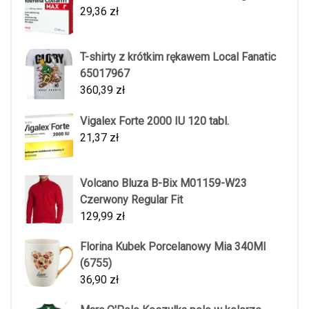
29,36
zł
T-shirty z krótkim rękawem Local Fanatic
65017967
360,39
zł
Vigalex Forte 2000 IU 120 tabl.
21,37
zł
Volcano Bluza B-Bix M01159-W23
Czerwony Regular Fit
129,99
zł
Florina Kubek Porcelanowy Mia 340Ml
(6755)
36,90
zł