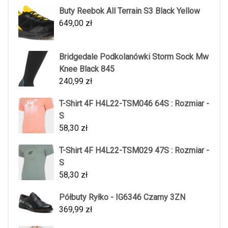
Buty Reebok All Terrain S3 Black Yellow
649,00
zł
Bridgedale Podkolanówki Storm Sock Mw
Knee Black 845
240,99
zł
T-Shirt 4F H4L22-TSM046 64S : Rozmiar -
S
58,30
zł
T-Shirt 4F H4L22-TSM029 47S : Rozmiar -
S
58,30
zł
Półbuty Ryłko - IG6346 Czarny 3ZN
369,99
zł