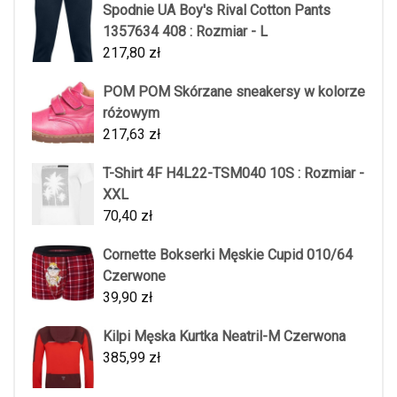
Spodnie UA Boy's Rival Cotton Pants
1357634 408 : Rozmiar - L
217,80
zł
POM POM Skórzane sneakersy w kolorze
różowym
217,63
zł
T-Shirt 4F H4L22-TSM040 10S : Rozmiar -
XXL
70,40
zł
Cornette Bokserki Męskie Cupid 010/64
Czerwone
39,90
zł
Kilpi Męska Kurtka Neatril-M Czerwona
385,99
zł