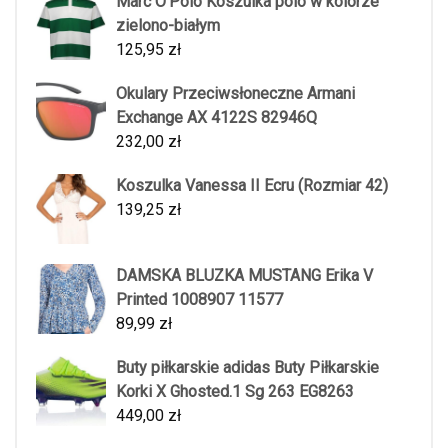
Marc O'Polo Koszulka polo w kolorze
zielono-białym
125,95
zł
Okulary Przeciwsłoneczne Armani
Exchange AX 4122S 82946Q
232,00
zł
Koszulka Vanessa II Ecru (Rozmiar 42)
139,25
zł
DAMSKA BLUZKA MUSTANG Erika V
Printed 1008907 11577
89,99
zł
Buty piłkarskie adidas Buty Piłkarskie
Korki X Ghosted.1 Sg 263 EG8263
449,00
zł