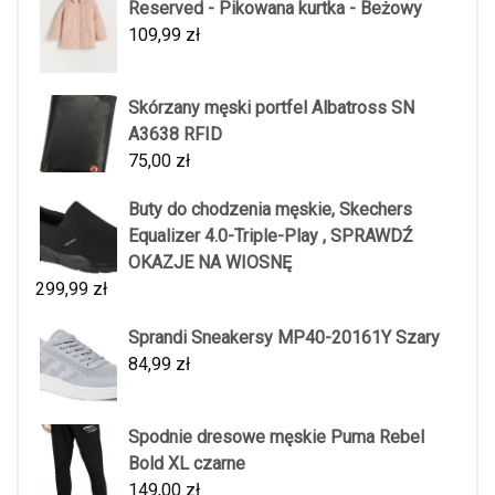
Reserved - Pikowana kurtka - Beżowy
109,99
zł
Skórzany męski portfel Albatross SN
A3638 RFID
75,00
zł
Buty do chodzenia męskie, Skechers
Equalizer 4.0-Triple-Play , SPRAWDŹ
OKAZJE NA WIOSNĘ
299,99
zł
Sprandi Sneakersy MP40-20161Y Szary
84,99
zł
Spodnie dresowe męskie Puma Rebel
Bold XL czarne
149,00
zł