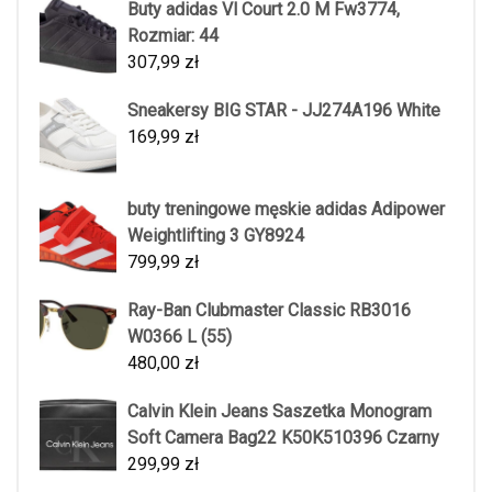
Buty adidas Vl Court 2.0 M Fw3774,
Rozmiar: 44
307,99
zł
Sneakersy BIG STAR - JJ274A196 White
169,99
zł
buty treningowe męskie adidas Adipower
Weightlifting 3 GY8924
799,99
zł
Ray-Ban Clubmaster Classic RB3016
W0366 L (55)
480,00
zł
Calvin Klein Jeans Saszetka Monogram
Soft Camera Bag22 K50K510396 Czarny
299,99
zł