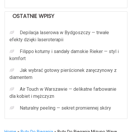
OSTATNIE WPISY
Depilacja laserowa w Bydgoszczy — trwałe
efekty dzięki laseroterapii
Filippo koturny i sandały damskie Rieker — styl i
komfort
Jak wybrać gotowy pierścionek zaręczynowy z
diamentem
Air Touch w Warszawie — delikatne farbowanie
dla kobiet i mężczyzn
Naturalny peeling — sekret promiennej skóry
Home
»
Buty Do Biegania
» Buty Do Biegania Mizuno Wave