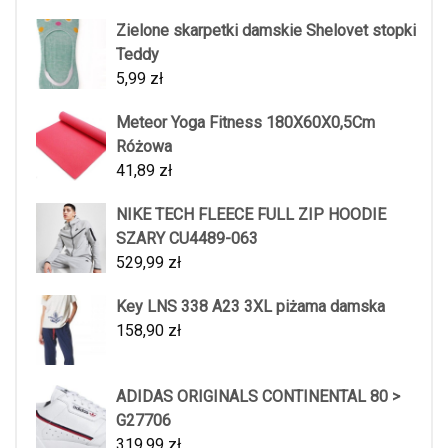
Zielone skarpetki damskie Shelovet stopki
Teddy
5,99
zł
Meteor Yoga Fitness 180X60X0,5Cm
Różowa
41,89
zł
NIKE TECH FLEECE FULL ZIP HOODIE
SZARY CU4489-063
529,99
zł
Key LNS 338 A23 3XL piżama damska
158,90
zł
ADIDAS ORIGINALS CONTINENTAL 80 >
G27706
319,99
zł