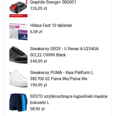
Graphite Energy+ 58G001
126,05
zł
Hitaxa Fast 10 tabletek
6,58
zł
Sneakersy GEOX - U Renan A U254GA
0CL22 C9999 Black
349,99
zł
Sneakersy PUMA - Kaia Platform L
382706 02 Puma We/Puma We
199,99
zł
SESTO szybkoschnące kąpielówki męskie
bokserki L
58,90
zł