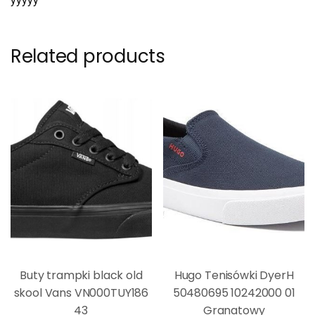
yyyyy
Related products
Buty trampki black old
Hugo Tenisówki DyerH
skool Vans VN000TUY186
50480695 10242000 01
43
Granatowy