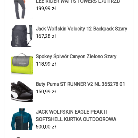
LEE RIDER WATTS TOWERS L701IRZD
199,99
zł
Jack Wolfskin Velocity 12 Backpack Szary
167,28
zł
Spokey Śpiwór Canyon Zielono Szary
118,99
zł
Buty Puma ST RUNNER V2 NL 365278 01
150,99
zł
JACK WOLFSKIN EAGLE PEAK II
SOFTSHELL KURTKA OUTDOOROWA
500,00
zł