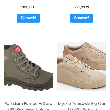
209,00
zł
229,99
zł
Sprawdź
Sprawdź
Palladium Pampa Hi Dare
Męskie Tenisówki Big Star
76258-325-M : Kolor –
LL174132 Beżowe