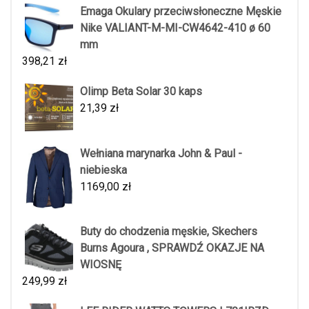
Emaga Okulary przeciwsłoneczne Męskie
Nike VALIANT-M-MI-CW4642-410 ø 60
mm
398,21
zł
Olimp Beta Solar 30 kaps
21,39
zł
Wełniana marynarka John & Paul -
niebieska
1169,00
zł
Buty do chodzenia męskie, Skechers
Burns Agoura , SPRAWDŹ OKAZJE NA
WIOSNĘ
249,99
zł