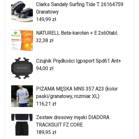
Clarks Sandały Surfing Tide T. 26164759
Granatowy
149,99
zł
NATURELL Beta-karoten + E 2x60tabl.
32,38
zł
Czujnik Prędkości Igpsport Spd61 Ant+
94,00
zł
PIŻAMA MĘSKA MNS 357 A23 (kolor
paski/granatowy, rozmiar XL)
116,21
zł
Zestaw dresowy męski DIADORA
TRACKSUIT FZ CORE
189,95
zł