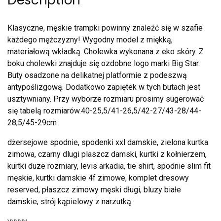
Description
Klasyczne, męskie trampki powinny znaleźć się w szafie
każdego mężczyzny! Wygodny model z miękką,
materiałową wkładką. Cholewka wykonana z eko skóry. Z
boku cholewki znajduje się ozdobne logo marki Big Star.
Buty osadzone na delikatnej platformie z podeszwą
antypoślizgową. Dodatkowo zapiętek w tych butach jest
usztywniany. Przy wyborze rozmiaru prosimy sugerować
się tabelą rozmiarów.40-25,5/41-26,5/42-27/43-28/44-
28,5/45-29cm
dżersejowe spodnie, spodenki xxl damskie, zielona kurtka
zimowa, czarny dlugi plaszcz damski, kurtki z kołnierzem,
kurtki duze rozmiary, levis arkadia, tie shirt, spodnie slim fit
męskie, kurtki damskie 4f zimowe, komplet dresowy
reserved, płaszcz zimowy męski długi, bluzy białe
damskie, strój kąpielowy z narzutką