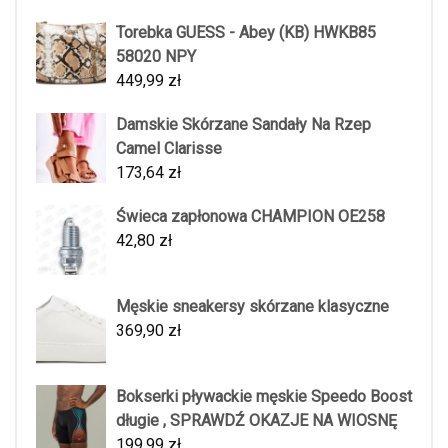
Torebka GUESS - Abey (KB) HWKB85
58020 NPY
449,99
zł
Damskie Skórzane Sandały Na Rzep
Camel Clarisse
173,64
zł
Świeca zapłonowa CHAMPION OE258
42,80
zł
Męskie sneakersy skórzane klasyczne
369,90
zł
Bokserki pływackie męskie Speedo Boost
długie , SPRAWDŹ OKAZJE NA WIOSNĘ
199,99
zł