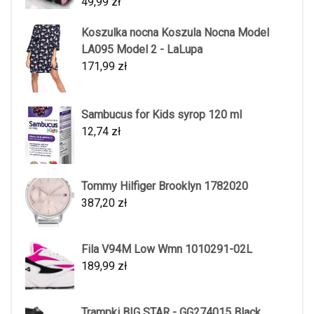
49,99
zł
Koszulka nocna Koszula Nocna Model
LA095 Model 2 - LaLupa
171,99
zł
Sambucus for Kids syrop 120 ml
12,74
zł
Tommy Hilfiger Brooklyn 1782020
387,20
zł
Fila V94M Low Wmn 1010291-02L
189,99
zł
Trampki BIG STAR - GG274015 Black