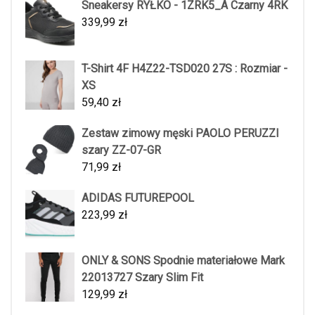
Sneakersy RYŁKO - 1ZRK5_A Czarny 4RK
339,99
zł
T-Shirt 4F H4Z22-TSD020 27S : Rozmiar -
XS
59,40
zł
Zestaw zimowy męski PAOLO PERUZZI
szary ZZ-07-GR
71,99
zł
ADIDAS FUTUREPOOL
223,99
zł
ONLY & SONS Spodnie materiałowe Mark
22013727 Szary Slim Fit
129,99
zł