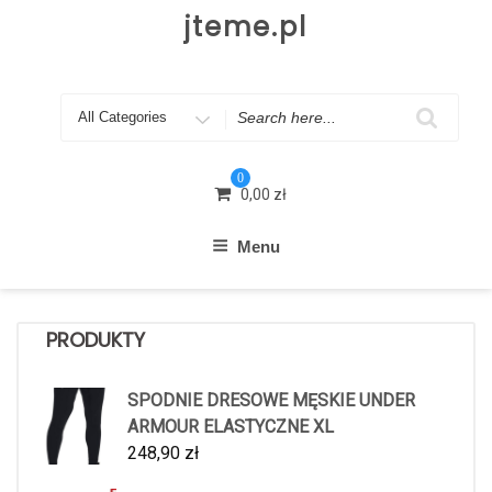
Skip
jteme.pl
to
content
Search
for
0
0,00
zł
Menu
PRODUKTY
SPODNIE DRESOWE MĘSKIE UNDER
ARMOUR ELASTYCZNE XL
248,90
zł