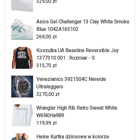
329,00
zł
Asics Gel Challenger 13 Clay White Smoke
Blue 1042A165102
269,00
zł
Koszulka UA Baseline Reversible Jsy
1377310 001 : Rozmiar - S
315,70
zł
Venezianico 3921504C Nereide
Ultraleggero
3270,00
zł
Wrangler High Rib Retro Sweat White
W6N0Ha989
119,99
zł
Heine Kurtka dżinsowa w kolorze