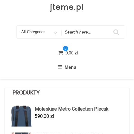
Skip
jteme.pl
to
content
Search
for
0
0,00
zł
Menu
PRODUKTY
Moleskine Metro Collection Plecak
590,00
zł