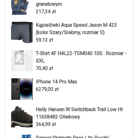
granatowym
217,34
zł
Kąpielówki Aqua Speed Jason M 423
(kolor Szary/Srebrny, rozmiar S)
59,13
zł
T-Shirt 4F H4L22-TSM040 10S : Rozmiar -
XXL
70,40
zł
iPhone 14 Pro Max
6279,00
zł
Helly Hansen W Switchback Trail Low Ht
11638482 Oliwkowy
364,99
zł
Sensor Skarpety Race Lite Rączki