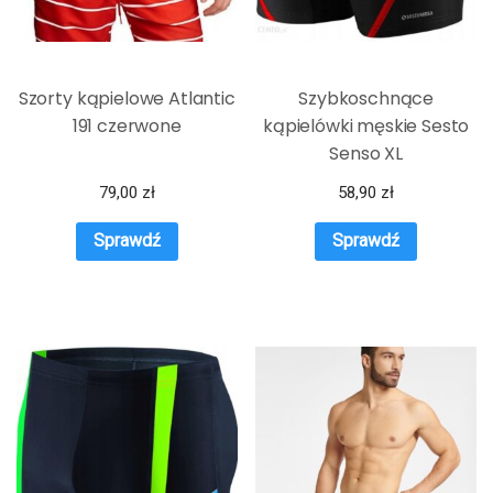
Szorty kąpielowe Atlantic
Szybkoschnące
191 czerwone
kąpielówki męskie Sesto
Senso XL
79,00
zł
58,90
zł
Sprawdź
Sprawdź