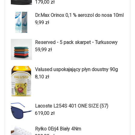
179,00
zł
Dr.Max Orinox 0,1 % aerozol do nosa 10ml
9,99
zł
Reserved - 5 pack skarpet - Turkusowy
59,99
zł
Valused uspokajający płyn doustny 90g
8,10
zł
Lacoste L254S 401 ONE SIZE (57)
619,00
zł
Ryłko 0Erj4 Biały 4Nm