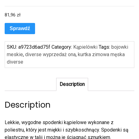
81,96
zł
Sprawdź
SKU:
a9723d6ad75f
Category:
Kąpielówki
Tags:
bojowki
meskie
,
diverse wyprzedaż ona
,
kurtka zimowa męska
diverse
Description
Description
Lekkie, wygodne spodenki kąpielowe wykonane z
poliestru, który jest miękki i szybkoschnący. Spodenki są
elastyczne w talii i można je ściągnąć sznurkiem.