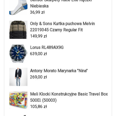
Niebieska
36,99
zł
Only & Sons Kurtka puchowa Melvin
22019345 Czarny Regular Fit
149,99
zł
Lorus RL489AX9G
639,00
zł
Antony Morato Marynarka "Nina"
269,00
zł
Meli Klocki Konstrukcyjne Basic Travel Box
500El. (50003)
105,86
zł