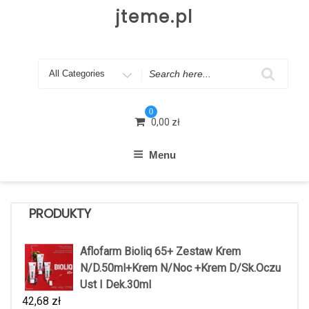
Skip
jteme.pl
to
content
Search
for
0
0,00
zł
Menu
PRODUKTY
Aflofarm Bioliq 65+ Zestaw Krem
N/D.50ml+Krem N/Noc +Krem D/Sk.Oczu
Ust I Dek.30ml
42,68
zł