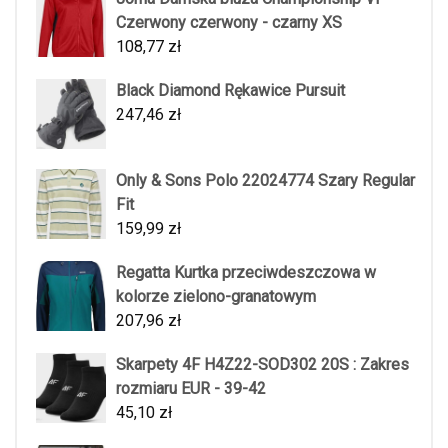
Czerwony czerwony - czarny XS
108,77
zł
Black Diamond Rękawice Pursuit
247,46
zł
Only & Sons Polo 22024774 Szary Regular
Fit
159,99
zł
Regatta Kurtka przeciwdeszczowa w
kolorze zielono-granatowym
207,96
zł
Skarpety 4F H4Z22-SOD302 20S : Zakres
rozmiaru EUR - 39-42
45,10
zł