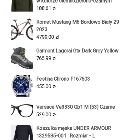
w kolorze ciemnozielono-czarnym
188,61
zł
Romet Mustang M6 Bordowo Biały 29
2023
4799,00
zł
Garmont Lagorai Gtx Dark Grey Yellow
765,99
zł
Festina Chrono F167603
455,00
zł
Versace Ve3330 Gb1 M (53) Czarne
529,00
zł
Koszulka męska UNDER ARMOUR
1329585-001 : Rozmiar - L