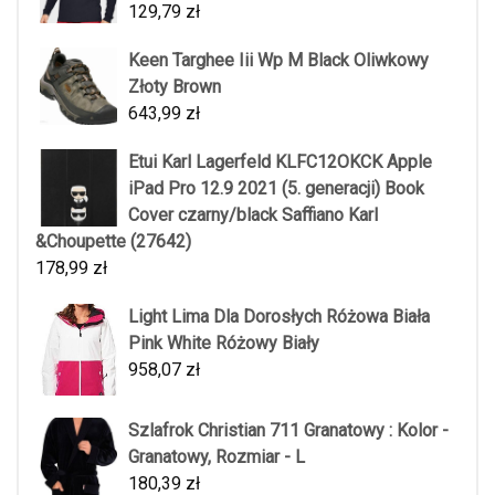
129,79
zł
Keen Targhee Iii Wp M Black Oliwkowy
Złoty Brown
643,99
zł
Etui Karl Lagerfeld KLFC12OKCK Apple
iPad Pro 12.9 2021 (5. generacji) Book
Cover czarny/black Saffiano Karl
&Choupette (27642)
178,99
zł
Light Lima Dla Dorosłych Różowa Biała
Pink White Różowy Biały
958,07
zł
Szlafrok Christian 711 Granatowy : Kolor -
Granatowy, Rozmiar - L
180,39
zł