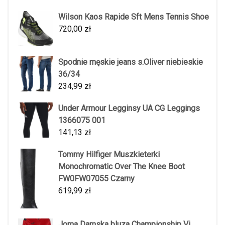
Wilson Kaos Rapide Sft Mens Tennis Shoe
720,00
zł
Spodnie męskie jeans s.Oliver niebieskie
36/34
234,99
zł
Under Armour Legginsy UA CG Leggings
1366075 001
141,13
zł
Tommy Hilfiger Muszkieterki
Monochromatic Over The Knee Boot
FW0FW07055 Czarny
619,99
zł
Joma Damska bluza Championship Vi