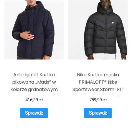
Anerkjendt Kurtka
Nike Kurtka męska
pikowana „Mads” w
PRIMALOFT® Nike
kolorze granatowym
Sportswear Storm-FIT
Windrunner – Czerń
416,39
zł
789,99
zł
Sprawdź
Sprawdź