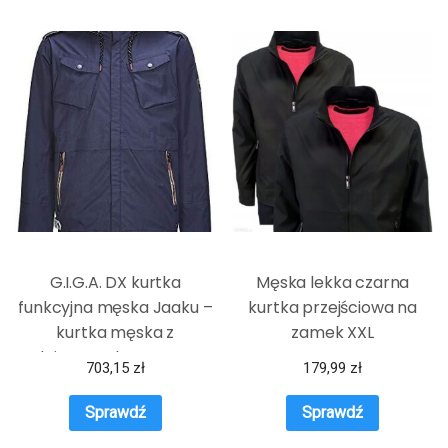
G.I.G.A. DX kurtka
Męska lekka czarna
funkcyjna męska Jaaku –
kurtka przejściowa na
kurtka męska z
zamek XXL
odpinanym kapturem –
703,15
zł
179,99
zł
kurtka outdoorowa z
akcesoriami rowerowymi
Sprawdź
Sprawdź
– Bike to Work grantowy L