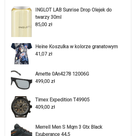
INGLOT LAB Sunrise Drop Olejek do
twarzy 30ml
85,00
zł
Heine Koszulka w kolorze granatowym
41,07
zł
Arnette 0An4278 12006G
499,00
zł
Timex Expedition T49905
409,00
zł
Merrell Men S Mqm 3 Gtx Black
Exuberance 44,5