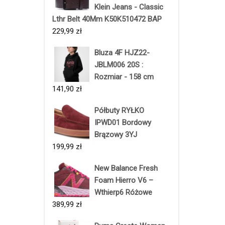
Klein Jeans - Classic
Lthr Belt 40Mm K50K510472 BAP
229,99
zł
Bluza 4F HJZ22-
JBLM006 20S :
Rozmiar - 158 cm
141,90
zł
Półbuty RYŁKO
IPWD01 Bordowy
Brązowy 3YJ
199,99
zł
New Balance Fresh
Foam Hierro V6 –
Wthierp6 Różowe
389,99
zł