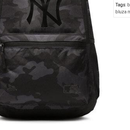
Tags:
b
bluza 