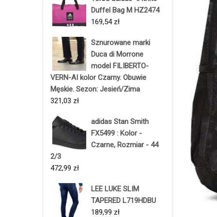
Duffel Bag M HZ2474
169,54
zł
Sznurowane marki
Duca di Morrone
model FILIBERTO-
VERN-AI kolor Czarny. Obuwie
Męskie. Sezon: Jesień/Zima
321,03
zł
adidas Stan Smith
FX5499 : Kolor -
Czarne, Rozmiar - 44
2/3
472,99
zł
LEE LUKE SLIM
TAPERED L719HDBU
189,99
zł