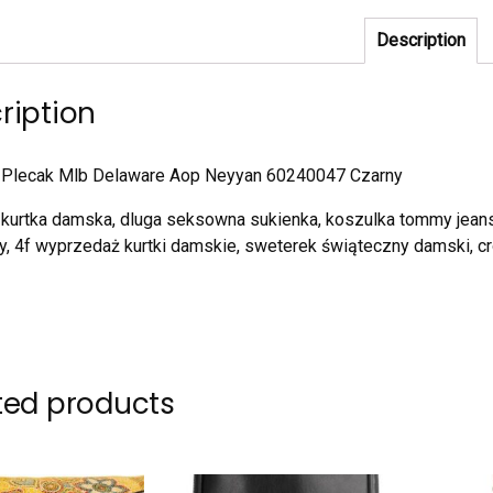
Description
ription
 Plecak Mlb Delaware Aop Neyyan 60240047 Czarny
 kurtka damska, dluga seksowna sukienka, koszulka tommy jeans
y, 4f wyprzedaż kurtki damskie, sweterek świąteczny damski, 
ted products