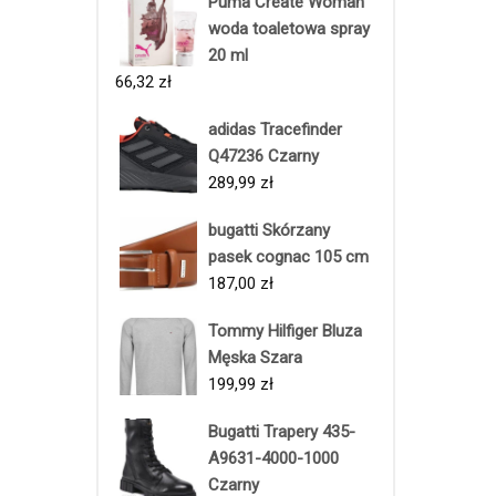
Puma Create Woman
woda toaletowa spray
20 ml
66,32
zł
adidas Tracefinder
Q47236 Czarny
289,99
zł
bugatti Skórzany
pasek cognac 105 cm
187,00
zł
Tommy Hilfiger Bluza
Męska Szara
199,99
zł
Bugatti Trapery 435-
A9631-4000-1000
Czarny