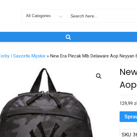
Search
for
Torby I Saszetki Męskie
» New Era Plecak Mlb Delaware Aop Neyyan 
New
Aop
129,99
z
Spra
SKU:
3