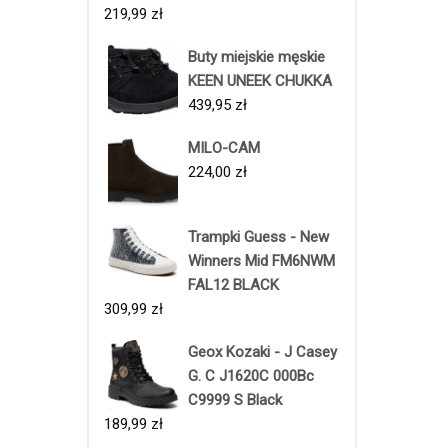
219,99
zł
Buty miejskie męskie
KEEN UNEEK CHUKKA
439,95
zł
MILO-CAM
224,00
zł
Trampki Guess - New
Winners Mid FM6NWM
FAL12 BLACK
309,99
zł
Geox Kozaki - J Casey
G. C J1620C 000Bc
C9999 S Black
189,99
zł