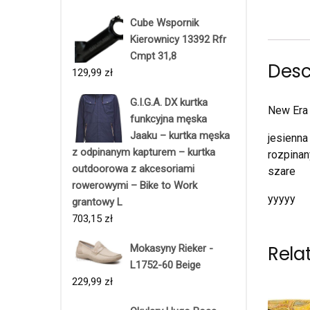
Cube Wspornik
Kierownicy 13392 Rfr
Cmpt 31,8
Desc
129,99
zł
G.I.G.A. DX kurtka
New Era
funkcyjna męska
Jaaku – kurtka męska
jesienna
z odpinanym kapturem – kurtka
rozpinan
outdoorowa z akcesoriami
szare
rowerowymi – Bike to Work
yyyyy
grantowy L
703,15
zł
Rela
Mokasyny Rieker -
L1752-60 Beige
229,99
zł