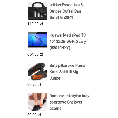
adidas Essentials 3-
Stripes Duffel Bag
Small Gn2041
119,00
zł
Huawei MediaPad T3
10" 32GB Wi-Fi Szary
(53010NXY)
654,00
zł
Buty piłkarskie Puma
Korki Spirit Iii Mg
Junior
69,99
zł
Damskie tekstylne buty
sportowe Shelovet
czarne
89,99
zł