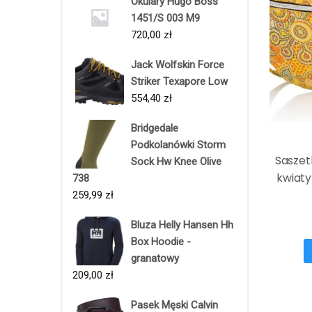
Okulary Hugo Boss
1451/S 003 M9
720,00
zł
Jack Wolfskin Force
Striker Texapore Low
554,40
zł
Bridgedale
Podkolanówki Storm
Saszet
Sock Hw Knee Olive
kwiat
738
259,99
zł
Bluza Helly Hansen Hh
Box Hoodie -
granatowy
209,00
zł
Pasek Męski Calvin