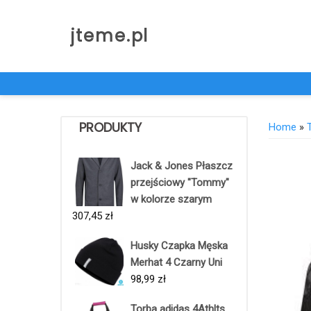
Skip
to
jteme.pl
content
PRODUKTY
Home
»
Jack & Jones Płaszcz
przejściowy "Tommy"
w kolorze szarym
307,45
zł
Husky Czapka Męska
Merhat 4 Czarny Uni
98,99
zł
Torba adidas 4Athlts