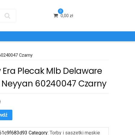
0
0,00
zł
60240047 Czarny
 Era Plecak Mlb Delaware
 Neyyan 60240047 Czarny
ł
wdź
61c9f683d93
Category:
Torby i saszetki męskie