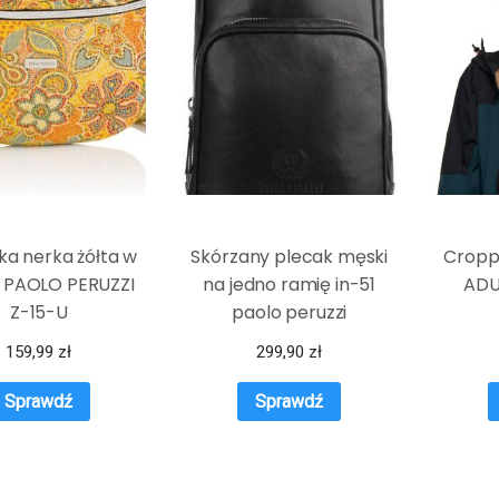
ka nerka żółta w
Skórzany plecak męski
Cropp
y PAOLO PERUZZI
na jedno ramię in-51
ADU
Z-15-U
paolo peruzzi
159,99
zł
299,90
zł
Sprawdź
Sprawdź