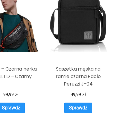
 – Czarna nerka
Saszetka męska na
.LTD – Czarny
ramie czarna Paolo
Peruzzi J-04
99,99
zł
49,99
zł
Sprawdź
Sprawdź