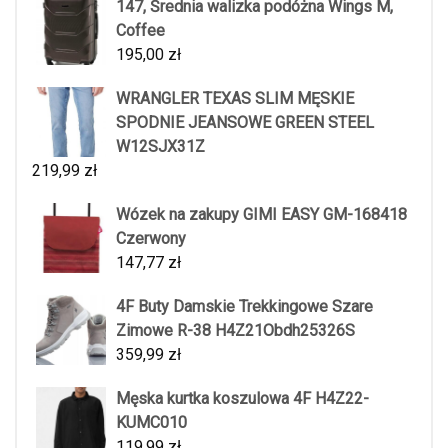
147, Średnia walizka podóżna Wings M,
Coffee
195,00
zł
WRANGLER TEXAS SLIM MĘSKIE
SPODNIE JEANSOWE GREEN STEEL
W12SJX31Z
219,99
zł
Wózek na zakupy GIMI EASY GM-168418
Czerwony
147,77
zł
4F Buty Damskie Trekkingowe Szare
Zimowe R-38 H4Z21Obdh25326S
359,99
zł
Męska kurtka koszulowa 4F H4Z22-
KUMC010
119,99
zł