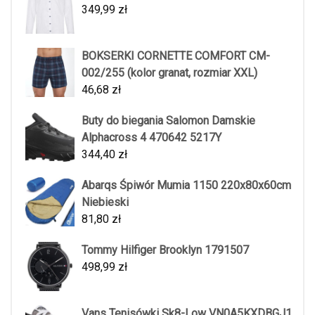
349,99
zł
BOKSERKI CORNETTE COMFORT CM-
002/255 (kolor granat, rozmiar XXL)
46,68
zł
Buty do biegania Salomon Damskie
Alphacross 4 470642 5217Y
344,40
zł
Abarqs Śpiwór Mumia 1150 220x80x60cm
Niebieski
81,80
zł
Tommy Hilfiger Brooklyn 1791507
498,99
zł
Vans Tenisówki Sk8-Low VN0A5KXDBGJ1