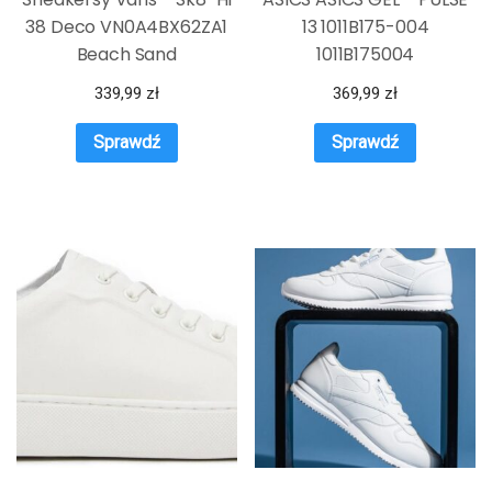
38 Deco VN0A4BX62ZA1
13 1011B175-004
Beach Sand
1011B175004
339,99
zł
369,99
zł
Sprawdź
Sprawdź