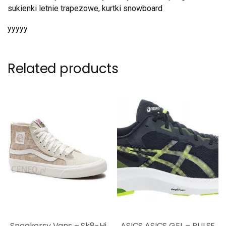
sukienki letnie trapezowe, kurtki snowboard
yyyyy
Related products
Sneakersy Vans – Sk8-Hi
ASICS ASICS GEL – PULSE