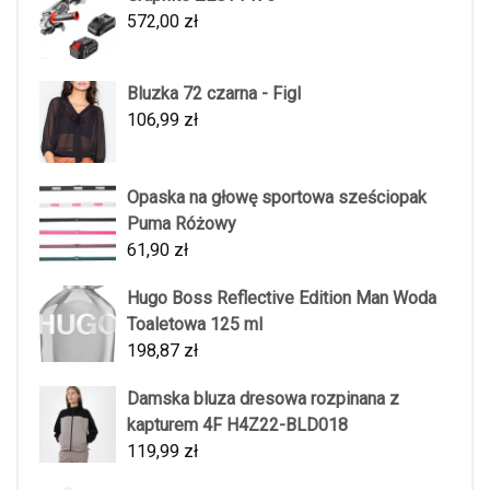
572,00
zł
Bluzka 72 czarna - Figl
106,99
zł
Opaska na głowę sportowa sześciopak
Puma Różowy
61,90
zł
Hugo Boss Reflective Edition Man Woda
Toaletowa 125 ml
198,87
zł
Damska bluza dresowa rozpinana z
kapturem 4F H4Z22-BLD018
119,99
zł