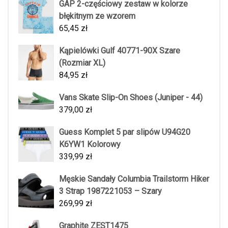
GAP 2-częściowy zestaw w kolorze
błękitnym ze wzorem
65,45
zł
Kąpielówki Gulf 40771-90X Szare
(Rozmiar XL)
84,95
zł
Vans Skate Slip-On Shoes (Juniper - 44)
379,00
zł
Guess Komplet 5 par slipów U94G20
K6YW1 Kolorowy
339,99
zł
Męskie Sandały Columbia Trailstorm Hiker
3 Strap 1987221053 – Szary
269,99
zł
Graphite ZEST1475