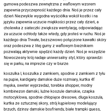
gumowa podeszwa zewnętrzna z waflowym wzorem
zapewnia przyczepność każdego dnia. Noś je przez cały
dzień Niezwykle wygodna wyściółka wokół kostki i na
języku zapewnia uczucie miękkości przez cały dzień, a
cholewka z siateczki zwiększa wentylację, odpowiadając
za uczucie ochłody także wtedy, gdy jesteś w ruchu. Noś je
każdego dnia Trwałe, bezszwowo połączone kawałki skóry
oraz podeszwa z litej gumy z waflowym bieżnikiem
pozwalają aktywnie spędzić każdy dzień. Noś je wszędzie
Nowoczesny krój nadaje uniwersalny styl, który sprawdzi
się w parku, na imprezie czy w biurze.
koszulka l, koszulka z zamkiem, spodnie z zamkiem z tyłu
na pupie, kardigany damskie duże rozmiary, kurtka 4f
męska, sweter wyprzedaż, torebka shopper, modny
kombinezon damski, luźne koszule damskie, czapka
motocyklowa, spodnie chłopięce dresowe, dluga koszula,
kurtka ze sztucznej skory, strój kąpielowy modelujący
brzuch, dzinsy damskie boyfriendy, białe trampki guess,