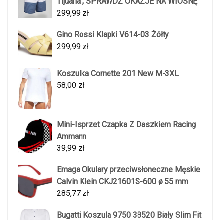
Tijuana , SPRAWDŹ OKAZJE NA WIOSNĘ
299,99
zł
Gino Rossi Klapki V614-03 Żółty
299,99
zł
Koszulka Cornette 201 New M-3XL
58,00
zł
Mini-Isprzet Czapka Z Daszkiem Racing
Ammann
39,99
zł
Emaga Okulary przeciwsłoneczne Męskie
Calvin Klein CKJ21601S-600 ø 55 mm
285,77
zł
Bugatti Koszula 9750 38520 Biały Slim Fit