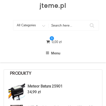
Skip
jteme.pl
to
content
Search
for
0
0,00
zł
Menu
PRODUKTY
Meteor Batura 25901
34,99
zł