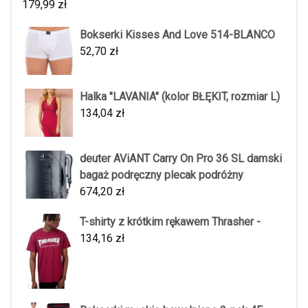
179,99
zł
Bokserki Kisses And Love 514-BLANCO
52,70
zł
Halka "LAVANIA" (kolor BŁĘKIT, rozmiar L)
134,04
zł
deuter AViANT Carry On Pro 36 SL damski
bagaż podręczny plecak podróżny
674,20
zł
T-shirty z krótkim rękawem Thrasher -
134,16
zł