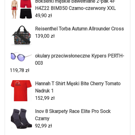
Bokserki męskie bawełniane 2-pak 4F
H4Z22 BIM350 Czarno-czerwony XXL
49,90
zł
Reisenthel Torba Autumn Allrounder Cross
139,00
zł
okulary przeciwsłoneczne Kypers PERTH-
003
119,78
zł
Hannah T Shirt Męski Bite Cherry Tomato
Nadruk 1
152,99
zł
Inov 8 Skarpety Race Elite Pro Sock
Czarny
92,99
zł