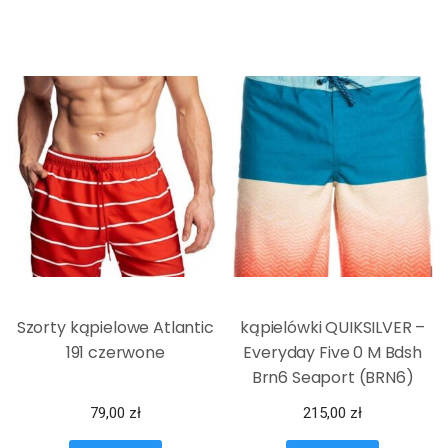
Szorty kąpielowe Atlantic
kąpielówki QUIKSILVER –
191 czerwone
Everyday Five 0 M Bdsh
Brn6 Seaport (BRN6)
79,00
zł
215,00
zł