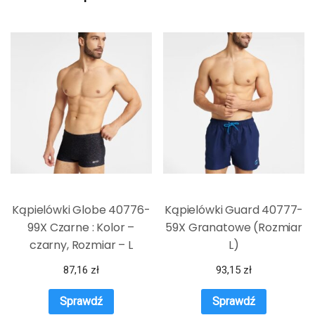
Kąpielówki Globe 40776-
Kąpielówki Guard 40777-
99X Czarne : Kolor –
59X Granatowe (Rozmiar
czarny, Rozmiar – L
L)
87,16
zł
93,15
zł
Sprawdź
Sprawdź