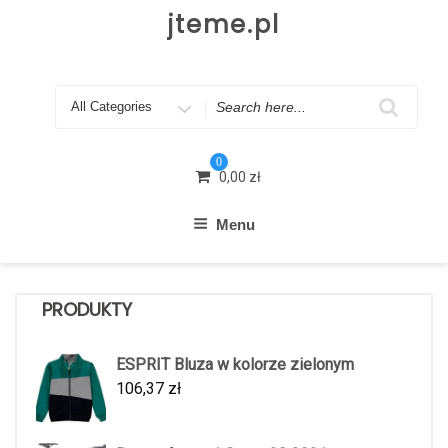
Skip
jteme.pl
to
content
Search
for
0
0,00
zł
Menu
PRODUKTY
ESPRIT Bluza w kolorze zielonym
106,37
zł