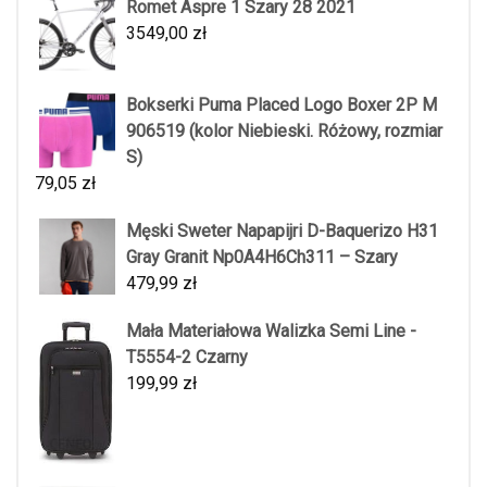
Romet Aspre 1 Szary 28 2021
3549,00
zł
Bokserki Puma Placed Logo Boxer 2P M
906519 (kolor Niebieski. Różowy, rozmiar
S)
79,05
zł
Męski Sweter Napapijri D-Baquerizo H31
Gray Granit Np0A4H6Ch311 – Szary
479,99
zł
Mała Materiałowa Walizka Semi Line -
T5554-2 Czarny
199,99
zł