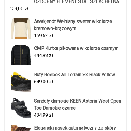
OZDOBNY ELEMENT STAL SZLACHETNA
159,00
zł
Anerkjendt Wełniany sweter w kolorze
kremowo-brązowym
169,62
zł
CMP Kurtka pikowana w kolorze czarnym
444,98
zł
Buty Reebok All Terrain S3 Black Yellow
649,00
zł
Sandały damskie KEEN Astoria West Open
Toe Damskie czarne
434,99
zł
Elegancki pasek automatyczny ze skóry