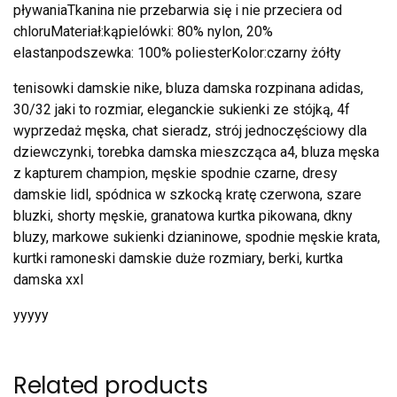
pływaniaTkanina nie przebarwia się i nie przeciera od
chloruMateriał:kąpielówki: 80% nylon, 20%
elastanpodszewka: 100% poliesterKolor:czarny żółty
tenisowki damskie nike, bluza damska rozpinana adidas,
30/32 jaki to rozmiar, eleganckie sukienki ze stójką, 4f
wyprzedaż męska, chat sieradz, strój jednoczęściowy dla
dziewczynki, torebka damska mieszcząca a4, bluza męska
z kapturem champion, męskie spodnie czarne, dresy
damskie lidl, spódnica w szkocką kratę czerwona, szare
bluzki, shorty męskie, granatowa kurtka pikowana, dkny
bluzy, markowe sukienki dzianinowe, spodnie męskie krata,
kurtki ramoneski damskie duże rozmiary, berki, kurtka
damska xxl
yyyyy
Related products