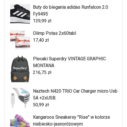
Buty do biegania adidas Runfalcon 2.0
Fy9495
139,99
zł
Olimp Potas 2x60tabl
17,40
zł
Plecaki Superdry VINTAGE GRAPHIC
MONTANA
216,75
zł
Naztech N420 TRiO Car Charger micro Usb
5A +2xUSB.
50,99
zł
Kangaroos Sneakersy "Rise" w kolorze
niebiesko-jasnoróżowym