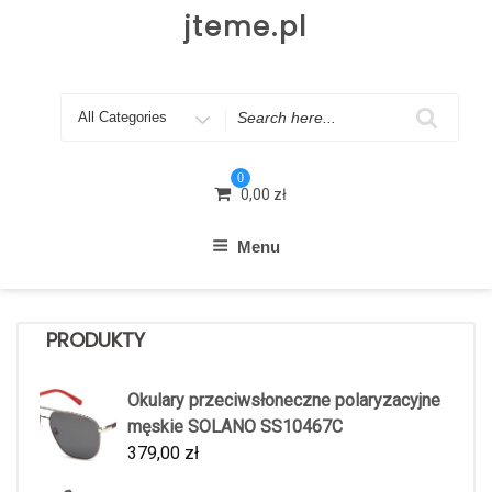
Skip
jteme.pl
to
content
Search
for
0
0,00
zł
Menu
PRODUKTY
Okulary przeciwsłoneczne polaryzacyjne
męskie SOLANO SS10467C
379,00
zł