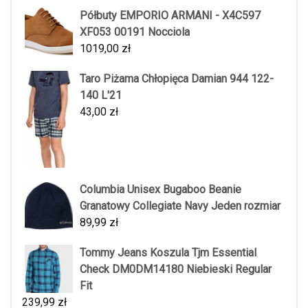
Półbuty EMPORIO ARMANI - X4C597
XF053 00191 Nocciola
1019,00
zł
Taro Piżama Chłopięca Damian 944 122-
140 L'21
43,00
zł
Columbia Unisex Bugaboo Beanie
Granatowy Collegiate Navy Jeden rozmiar
89,99
zł
Tommy Jeans Koszula Tjm Essential
Check DM0DM14180 Niebieski Regular
Fit
239,99
zł