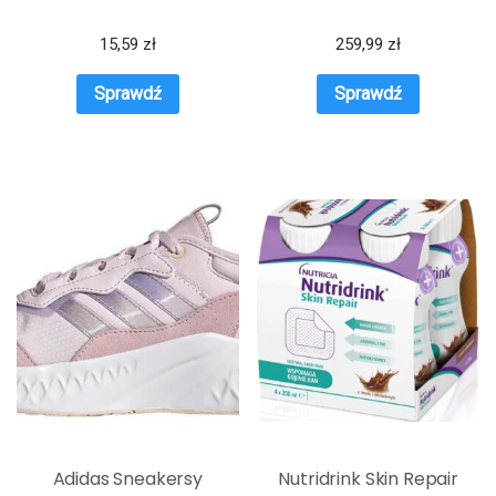
15,59
zł
259,99
zł
Sprawdź
Sprawdź
Adidas Sneakersy
Nutridrink Skin Repair