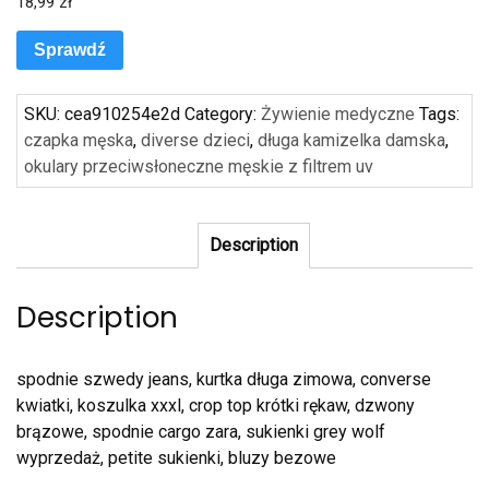
18,99
zł
Sprawdź
SKU:
cea910254e2d
Category:
Żywienie medyczne
Tags:
czapka męska
,
diverse dzieci
,
długa kamizelka damska
,
okulary przeciwsłoneczne męskie z filtrem uv
Description
Description
spodnie szwedy jeans, kurtka długa zimowa, converse
kwiatki, koszulka xxxl, crop top krótki rękaw, dzwony
brązowe, spodnie cargo zara, sukienki grey wolf
wyprzedaż, petite sukienki, bluzy bezowe