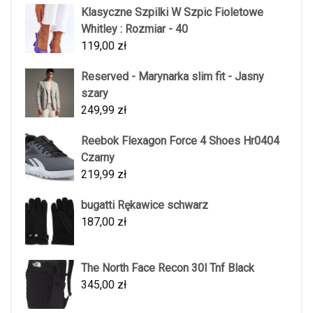
Klasyczne Szpilki W Szpic Fioletowe
Whitley : Rozmiar - 40
119,00
zł
Reserved - Marynarka slim fit - Jasny
szary
249,99
zł
Reebok Flexagon Force 4 Shoes Hr0404
Czarny
219,99
zł
bugatti Rękawice schwarz
187,00
zł
The North Face Recon 30l Tnf Black
345,00
zł