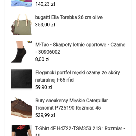
140,23
zł
bugatti Ella Torebka 26 cm olive
353,00
zł
M-Tac - Skarpety letnie sportowe - Czarne
- 30906002
8,00
zł
Elegancki portfel męski czarny ze skóry
naturalnej t-66 rfid
59,90
zł
Buty sneakersy Męskie Caterpillar
Transmit P725190 Rozmiar: 45
529,99
zł
T-Shirt 4F H4Z22-TSM353 21S : Rozmiar -
M