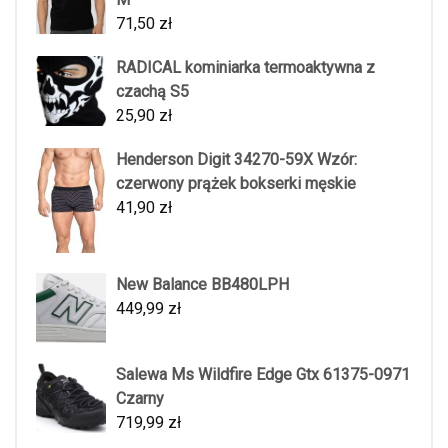
71,50
zł
RADICAL kominiarka termoaktywna z
czachą S5
25,90
zł
Henderson Digit 34270-59X Wzór:
czerwony prążek bokserki męskie
41,90
zł
New Balance BB480LPH
449,99
zł
Salewa Ms Wildfire Edge Gtx 61375-0971
Czarny
719,99
zł