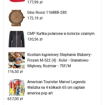
177,99
zł
Gino Rossi 11688B-2B3
172,19
zł
CMP Kurtka polarowa w kolorze czarnym
130,56
zł
Kostium kąpielowy Stephanie Bluberry-
Frozen M-522 (4) : Kolor - Granatowo-
Miętowy, Rozmiar - 75F/M
116,50
zł
American Tourister Marvel Legends
Walizka na 4 kółkach 65 cm captain
america pop art
637,00
zł