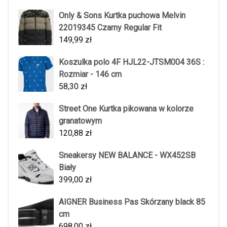
Only & Sons Kurtka puchowa Melvin
22019345 Czarny Regular Fit
149,99
zł
Koszulka polo 4F HJL22-JTSM004 36S :
Rozmiar - 146 cm
58,30
zł
Street One Kurtka pikowana w kolorze
granatowym
120,88
zł
Sneakersy NEW BALANCE - WX452SB
Biały
399,00
zł
AIGNER Business Pas Skórzany black 85
cm
698,00
zł