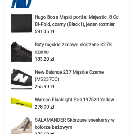
Hugo Boss Męski portfel Majestic_8 Cc
Bi-Fold, czarny (Black1), jeden rozmiar
581,35
zł
Buty męskie zimowe skórzane K27S
czarne
183,20
zł
New Balance 237 Męskie Czarne
(MS237CC)
265,99
zł
Wareco Flashlight Peli 1975z0 Yellow
278,00
zł
SALAMANDER Skórzane sneakersy w
kolorze beżowym