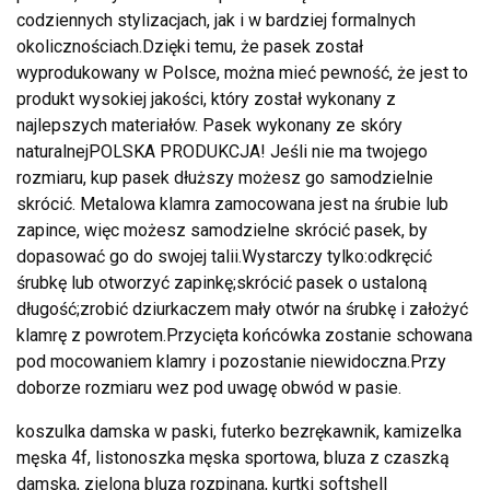
codziennych stylizacjach, jak i w bardziej formalnych
okolicznościach.Dzięki temu, że pasek został
wyprodukowany w Polsce, można mieć pewność, że jest to
produkt wysokiej jakości, który został wykonany z
najlepszych materiałów. Pasek wykonany ze skóry
naturalnejPOLSKA PRODUKCJA! Jeśli nie ma twojego
rozmiaru, kup pasek dłuższy możesz go samodzielnie
skrócić. Metalowa klamra zamocowana jest na śrubie lub
zapince, więc możesz samodzielne skrócić pasek, by
dopasować go do swojej talii.Wystarczy tylko:odkręcić
śrubkę lub otworzyć zapinkę;skrócić pasek o ustaloną
długość;zrobić dziurkaczem mały otwór na śrubkę i założyć
klamrę z powrotem.Przycięta końcówka zostanie schowana
pod mocowaniem klamry i pozostanie niewidoczna.Przy
doborze rozmiaru wez pod uwagę obwód w pasie.
koszulka damska w paski, futerko bezrękawnik, kamizelka
męska 4f, listonoszka męska sportowa, bluza z czaszką
damska, zielona bluza rozpinana, kurtki softshell