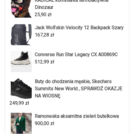
RADICAL kominiarka termoaktywna
Dinozaur
25,90
zł
Jack Wolfskin Velocity 12 Backpack Szary
167,28
zł
Converse Run Star Legacy CX A00869C
512,99
zł
Buty do chodzenia męskie, Skechers
Summits New World , SPRAWDŹ OKAZJE
NA WIOSNĘ
249,99
zł
Ramoneska aksamitna zieleń butelkowa
900,00
zł