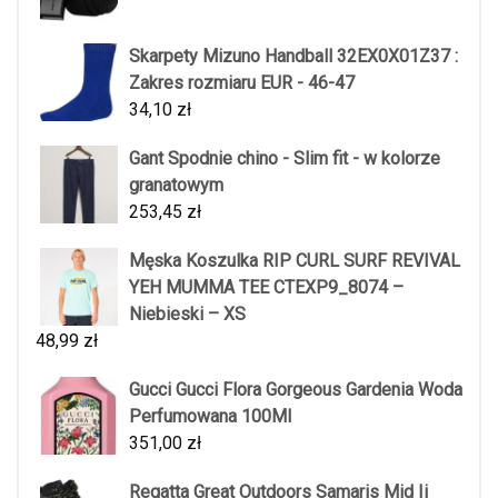
Skarpety Mizuno Handball 32EX0X01Z37 :
Zakres rozmiaru EUR - 46-47
34,10
zł
Gant Spodnie chino - Slim fit - w kolorze
granatowym
253,45
zł
Męska Koszulka RIP CURL SURF REVIVAL
YEH MUMMA TEE CTEXP9_8074 –
Niebieski – XS
48,99
zł
Gucci Gucci Flora Gorgeous Gardenia Woda
Perfumowana 100Ml
351,00
zł
Regatta Great Outdoors Samaris Mid Ii