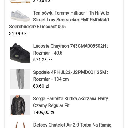
275,68
zł
Tenisówki Tommy Hilfiger - Th Hi Vulc
Street Low Seersucker FM0FM04540
Seersbucker/Bluecoast 0G5
319,99
zł
Lacoste Chaymon 743CMA003502H :
Rozmiar - 40,5
571,23
zł
Spodnie 4F HJL22-JSPMD001 25M :
Rozmiar - 134 cm
83,60
zł
Serge Pariente Kurtka skórzana Harry
Czarny Regular Fit
1409,00
zł
Delsey Chatelet Air 2.0 Torba Na Ramię