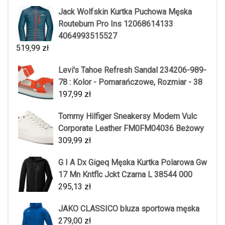
Jack Wolfskin Kurtka Puchowa Męska
Routeburn Pro Ins 12068614133
4064993515527
519,99
zł
Levi's Tahoe Refresh Sandal 234206-989-
78 : Kolor - Pomarańczowe, Rozmiar - 38
197,99
zł
Tommy Hilfiger Sneakersy Modern Vulc
Corporate Leather FM0FM04036 Beżowy
309,99
zł
G I A Dx Gigeq Męska Kurtka Polarowa Gw
17 Mn Kntflc Jckt Czarna L 38544 000
295,13
zł
JAKO CLASSICO bluza sportowa męska
279,00
zł