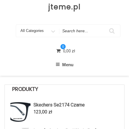
Skip
jteme.pl
to
content
Search
for
0
0,00
zł
Menu
PRODUKTY
Skechers Se2174 Czarne
123,00
zł