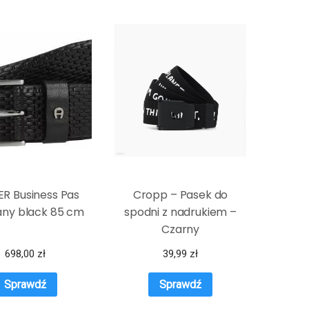
R Business Pas
Cropp – Pasek do
any black 85 cm
spodni z nadrukiem –
Czarny
698,00
zł
39,99
zł
Sprawdź
Sprawdź