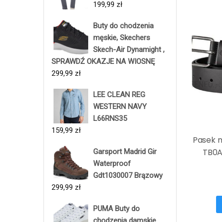
199,99
zł
Buty do chodzenia
męskie, Skechers
Skech-Air Dynamight ,
SPRAWDŹ OKAZJE NA WIOSNĘ
299,99
zł
LEE CLEAN REG
WESTERN NAVY
L66RNS35
159,99
zł
Pasek 
TB0A
Garsport Madrid Gir
Waterproof
Gdt1030007 Brązowy
299,99
zł
PUMA Buty do
chodzenia damskie