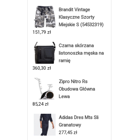
Brandit Vintage
Klasyczne Szorty
Miejskie S (54532319)
151,79
zł
Czarna skórzana
listonoszka męska na
ramię
360,30
zł
Zipro Nitro Rs
Obudowa Główna
Lewa
85,24
zł
Adidas Dres Mts Sli
Granatowy
277,45
zł