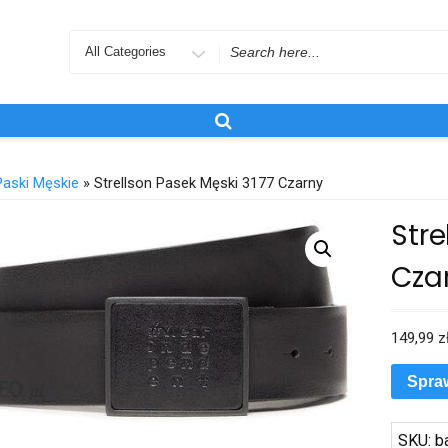
Search
for
Paski Męskie
» Strellson Pasek Męski 3177 Czarny
Stre
Cza
149,99
z
Spra
SKU:
b