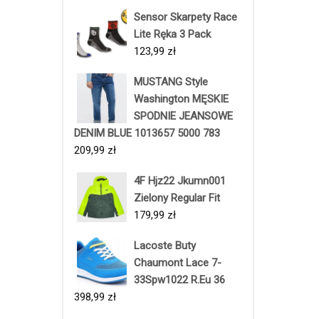
Sensor Skarpety Race
Lite Ręka 3 Pack
123,99
zł
MUSTANG Style
Washington MĘSKIE
SPODNIE JEANSOWE
DENIM BLUE 1013657 5000 783
209,99
zł
4F Hjz22 Jkumn001
Zielony Regular Fit
179,99
zł
Lacoste Buty
Chaumont Lace 7-
33Spw1022 R.Eu 36
398,99
zł