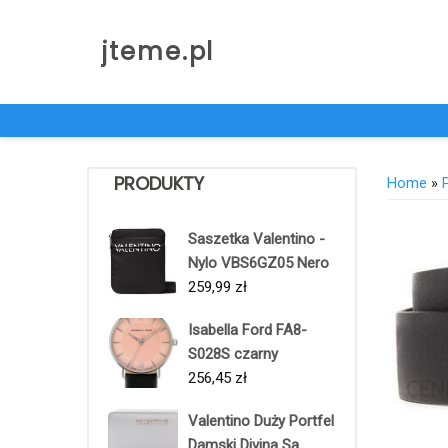
Skip
to
jteme.pl
content
PRODUKTY
Home
»
Saszetka Valentino -
Nylo VBS6GZ05 Nero
259,99
zł
Isabella Ford FA8-
S028S czarny
256,45
zł
Valentino Duży Portfel
Damski Divina Sa