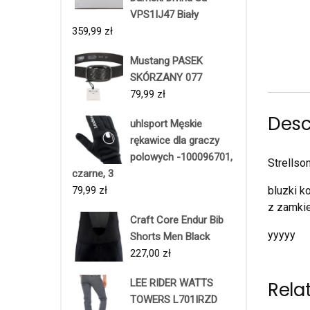
VPS1IJ47 Biały
359,99
zł
Mustang PASEK
SKÓRZANY 077
79,99
zł
Desc
uhlsport Męskie
rękawice dla graczy
polowych -100096701,
Strellso
czarne, 3
79,99
zł
bluzki k
z zamkie
Craft Core Endur Bib
yyyyy
Shorts Men Black
227,00
zł
LEE RIDER WATTS
Rela
TOWERS L701IRZD