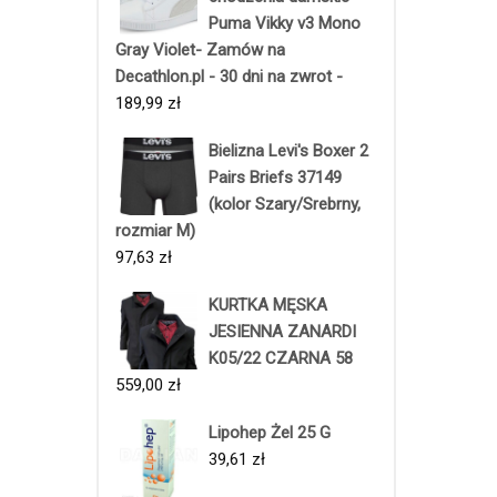
Puma Vikky v3 Mono
Gray Violet- Zamów na
Decathlon.pl - 30 dni na zwrot -
189,99
zł
Bielizna Levi's Boxer 2
Pairs Briefs 37149
(kolor Szary/Srebrny,
rozmiar M)
97,63
zł
KURTKA MĘSKA
JESIENNA ZANARDI
K05/22 CZARNA 58
559,00
zł
Lipohep Żel 25 G
39,61
zł