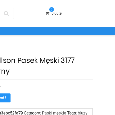
0
0,00
zł
llson Pasek Męski 3177
rny
ł
wdź
a3ebc52fa79
Category:
Paski męskie
Tags:
bluzy