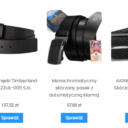
męski Timberland
Monochromatyczny
AIGNE
23UE-0011 S.XL
skórzany pasek z
Skórz
automatyczną klamrą
— Peterson
157,52
zł
57,00
zł
Sprawdź
Sprawdź