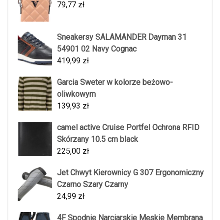
79,77
zł
Sneakersy SALAMANDER Dayman 31
54901 02 Navy Cognac
419,99
zł
Garcia Sweter w kolorze beżowo-
oliwkowym
139,93
zł
camel active Cruise Portfel Ochrona RFID
Skórzany 10.5 cm black
225,00
zł
Jet Chwyt Kierownicy G 307 Ergonomiczny
Czarno Szary Czarny
24,99
zł
4F Spodnie Narciarskie Męskie Membrana