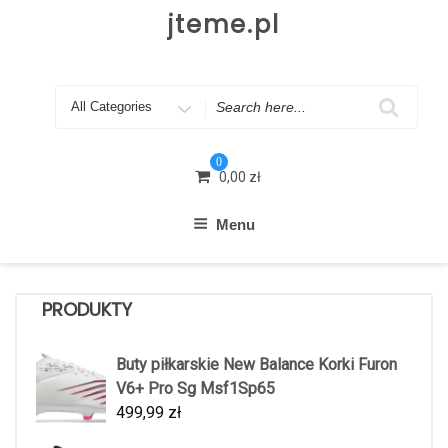
Skip
jteme.pl
to
content
Search
for
0
0,00
zł
Menu
PRODUKTY
Buty piłkarskie New Balance Korki Furon
V6+ Pro Sg Msf1Sp65
499,99
zł