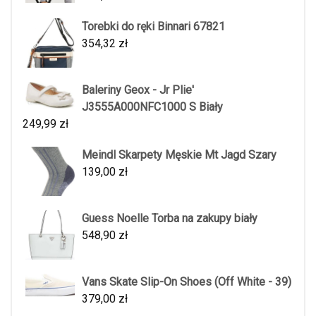
Torebki do ręki Binnari 67821
354,32
zł
Baleriny Geox - Jr Plie'
J3555A000NFC1000 S Biały
249,99
zł
Meindl Skarpety Męskie Mt Jagd Szary
139,00
zł
Guess Noelle Torba na zakupy biały
548,90
zł
Vans Skate Slip-On Shoes (Off White - 39)
379,00
zł