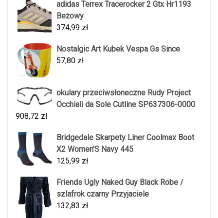
adidas Terrex Tracerocker 2 Gtx Hr1193
Beżowy
374,99
zł
Nostalgic Art Kubek Vespa Gs Since
57,80
zł
okulary przeciwsłoneczne Rudy Project
Occhiali da Sole Cutline SP637306-0000
908,72
zł
Bridgedale Skarpety Liner Coolmax Boot
X2 Women'S Navy 445
125,99
zł
Friends Ugly Naked Guy Black Robe /
szlafrok czarny Przyjaciele
132,83
zł