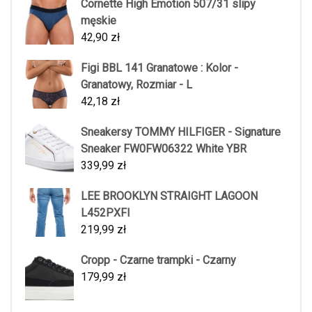
Cornette High Emotion 507/31 slipy
męskie
42,90
zł
Figi BBL 141 Granatowe : Kolor -
Granatowy, Rozmiar - L
42,18
zł
Sneakersy TOMMY HILFIGER - Signature
Sneaker FW0FW06322 White YBR
339,99
zł
LEE BROOKLYN STRAIGHT LAGOON
L452PXFI
219,99
zł
Cropp - Czarne trampki - Czarny
179,99
zł