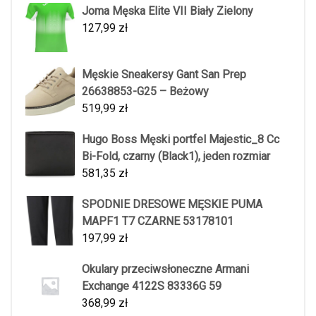
Joma Męska Elite VII Biały Zielony
127,99
zł
Męskie Sneakersy Gant San Prep
26638853-G25 – Beżowy
519,99
zł
Hugo Boss Męski portfel Majestic_8 Cc
Bi-Fold, czarny (Black1), jeden rozmiar
581,35
zł
SPODNIE DRESOWE MĘSKIE PUMA
MAPF1 T7 CZARNE 53178101
197,99
zł
Okulary przeciwsłoneczne Armani
Exchange 4122S 83336G 59
368,99
zł