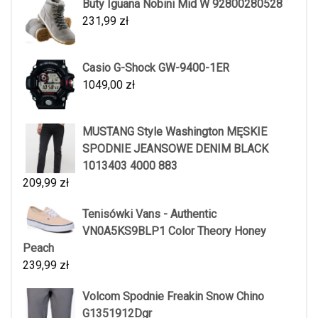
Buty Iguana Nobini Mid W 92800280528
231,99
zł
Casio G-Shock GW-9400-1ER
1049,00
zł
MUSTANG Style Washington MĘSKIE
SPODNIE JEANSOWE DENIM BLACK
1013403 4000 883
209,99
zł
Tenisówki Vans - Authentic
VN0A5KS9BLP1 Color Theory Honey
Peach
239,99
zł
Volcom Spodnie Freakin Snow Chino
G1351912Dgr