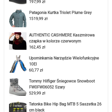
197,99
zł
Patagonia Kurtka Triolet Plume Grey
1519,99
zł
AUTHENTIC CASHMERE Kaszmirowa
czapka w kolorze czerwonym
162,45
zł
Upominkarnia Narzędzie Wielofunkcyjne
10El
60,77
zł
Tommy Hilfiger Śniegowce Snowboot
FW0FW06052 Szary
529,99
zł
Tatonka Bike Hip Bag MTB 5 Saszetka 26
cm black