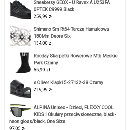
Sneakersy GEOX - U Ravex A U253FA
0PTEK C9999 Black
259,99
zł
Shimano Sm Rt64 Tarcza Hamulcowa
180Mm Deore Slx
134,00
zł
Rocday Skarpetki Rowerowe Mtb Męskie
Park Czarny
55,99
zł
s.Oliver Klapki 5-27132-38 Czarny
219,99
zł
ALPINA Unisex - Dzieci, FLEXXY COOL
KIDS I Okulary przeciwsłoneczne, black-
neon gloss/black, One Size
97,05
zł