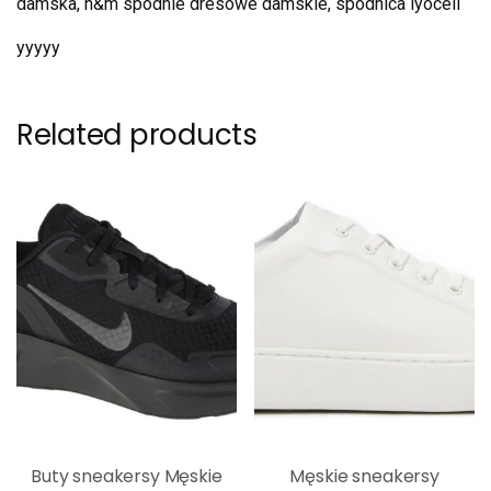
damska, h&m spodnie dresowe damskie, spódnica lyocell
yyyyy
Related products
Buty sneakersy Męskie
Męskie sneakersy