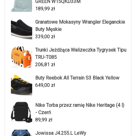
GREEN W15QKD33M
189,99
zł
Granatowe Mokasyny Wrangler Eleganckie
Buty Męskie
339,00
zł
Trunki Jeżdżąca Walizeczka Tygrysek Tipu
TRU-T085
206,81
zł
Buty Reebok All Terrain S3 Black Yellow
649,00
zł
Nike Torba przez ramię Nike Heritage (4 l)
- Czerń
89,99
zł
Jowissa J4.255.L LeWy