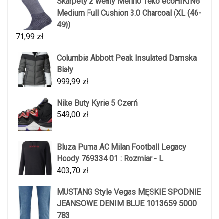
Skarpety z wełny Merino Teko ecoHIKING
Medium Full Cushion 3.0 Charcoal (XL (46-
49))
71,99
zł
Columbia Abbott Peak Insulated Damska
Biały
999,99
zł
Nike Buty Kyrie 5 Czerń
549,00
zł
Bluza Puma AC Milan Football Legacy
Hoody 769334 01 : Rozmiar - L
403,70
zł
MUSTANG Style Vegas MĘSKIE SPODNIE
JEANSOWE DENIM BLUE 1013659 5000
783