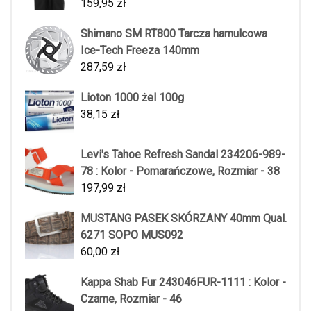
159,95
zł
Shimano SM RT800 Tarcza hamulcowa
Ice-Tech Freeza 140mm
287,59
zł
Lioton 1000 żel 100g
38,15
zł
Levi's Tahoe Refresh Sandal 234206-989-
78 : Kolor - Pomarańczowe, Rozmiar - 38
197,99
zł
MUSTANG PASEK SKÓRZANY 40mm Qual.
6271 SOPO MUS092
60,00
zł
Kappa Shab Fur 243046FUR-1111 : Kolor -
Czarne, Rozmiar - 46