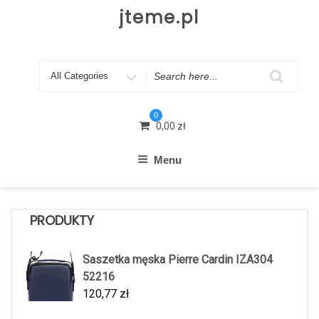
Skip
jteme.pl
to
content
Search
for
0
0,00
zł
Menu
PRODUKTY
Saszetka męska Pierre Cardin IZA304
52216
120,77
zł