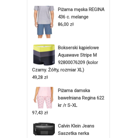
Piżama męska REGINA
436 c. melange
86,00
zł
Bokserski kąpielowe
Aquawave Stripe M
92800076209 (kolor
Czarny. Żółty, rozmiar XL)
49,28
zł
Piżama damska
bawełniana Regina 622
kr /r S-XL
97,43
zł
Calvin Klein Jeans
Saszetka nerka