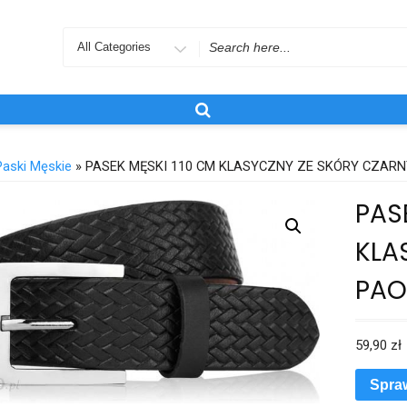
Search
for
Paski Męskie
» PASEK MĘSKI 110 CM KLASYCZNY ZE SKÓRY CZARN
PAS
KLA
PAO
59,90
zł
Spra