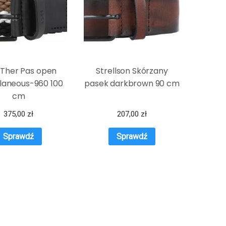
 Ther Pas open
Strellson Skórzany
laneous-960 100
pasek darkbrown 90 cm
cm
375,00
zł
207,00
zł
Sprawdź
Sprawdź