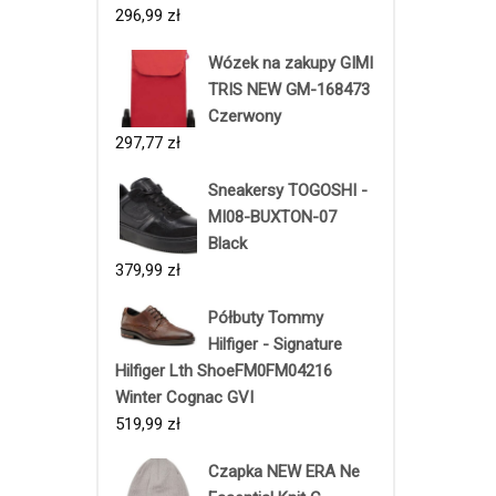
296,99
zł
Wózek na zakupy GIMI
TRIS NEW GM-168473
Czerwony
297,77
zł
Sneakersy TOGOSHI -
MI08-BUXTON-07
Black
379,99
zł
Półbuty Tommy
Hilfiger - Signature
Hilfiger Lth ShoeFM0FM04216
Winter Cognac GVI
519,99
zł
Czapka NEW ERA Ne