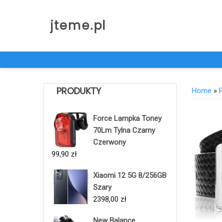
Skip
to
jteme.pl
content
PRODUKTY
Home
»
Force Lampka Toney
70Lm Tylna Czarny
Czerwony
99,90
zł
Xiaomi 12 5G 8/256GB
Szary
2398,00
zł
New Balance