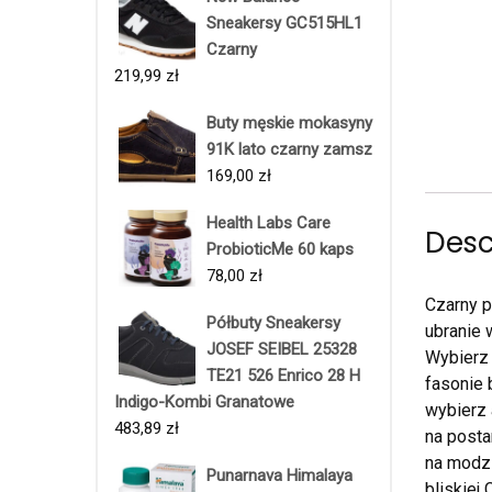
Sneakersy GC515HL1
Czarny
219,99
zł
Buty męskie mokasyny
91K lato czarny zamsz
169,00
zł
Health Labs Care
Desc
ProbioticMe 60 kaps
78,00
zł
Czarny p
Półbuty Sneakersy
ubranie 
JOSEF SEIBEL 25328
Wybierz 
TE21 526 Enrico 28 H
fasonie 
Indigo-Kombi Granatowe
wybierz 
483,89
zł
na posta
na modzi
Punarnava Himalaya
bliskiej