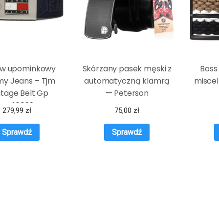
aw upominkowy
Skórzany pasek męski z
Boss
y Jeans – Tjm
automatyczną klamrą
miscel
itage Belt Gp
— Peterson
AM10632 BDS
279,99
zł
75,00
zł
Sprawdź
Sprawdź