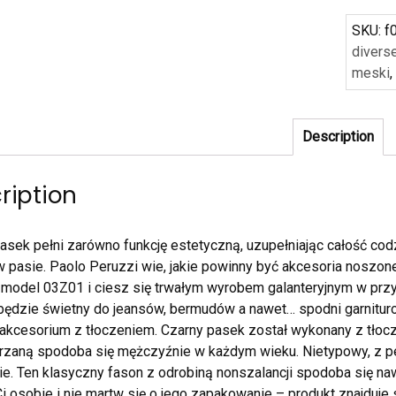
SKU:
f
divers
meski
Description
ription
asek pełni zarówno funkcję estetyczną, uzupełniając całość codz
w pasie. Paolo Peruzzi wie, jakie powinny być akcesoria noszone
model 03Z01 i ciesz się trwałym wyrobem galanteryjnym w przys
będzie świetny do jeansów, bermudów a nawet… spodni garnituro
akcesorium z tłoczeniem. Czarny pasek został wykonany z tłoczo
rzaną spodoba się mężczyźnie w każdym wieku. Nietypowy, z pe
e. Ten klasyczny fason z odrobiną nonszalancji spodoba się na
 Ci osobie i nie martw się o jego zapakowanie – produkt znajduj