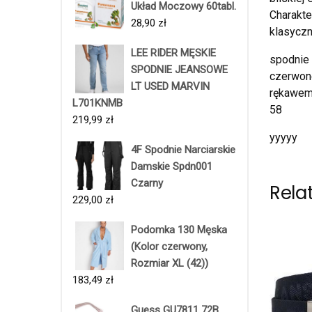
Układ Moczowy 60tabl.
Charakte
28,90
zł
klasyczn
LEE RIDER MĘSKIE
spodnie 
SPODNIE JEANSOWE
czerwone
LT USED MARVIN
rękawem 
L701KNMB
58
219,99
zł
yyyyy
4F Spodnie Narciarskie
Damskie Spdn001
Czarny
Rela
229,00
zł
Podomka 130 Męska
(Kolor czerwony,
Rozmiar XL (42))
183,49
zł
Guess GU7811 72B