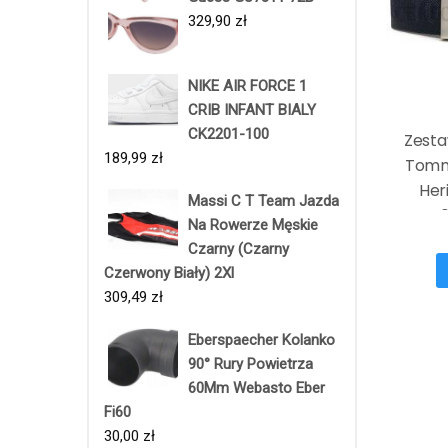
329,90
zł
NIKE AIR FORCE 1
CRIB INFANT BIALY
CK2201-100
Zest
189,99
zł
Tomm
Her
Massi C T Team Jazda
AM0
Na Rowerze Męskie
Czarny (Czarny
Czerwony Biały) 2Xl
309,49
zł
Eberspaecher Kolanko
90° Rury Powietrza
60Mm Webasto Eber
Fi60
30,00
zł