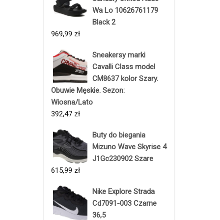
Wa Lo 10626761179
Black 2
969,99
zł
Sneakersy marki
Cavalli Class model
CM8637 kolor Szary.
Obuwie Męskie. Sezon:
Wiosna/Lato
392,47
zł
Buty do biegania
Mizuno Wave Skyrise 4
J1Gc230902 Szare
615,99
zł
Nike Explore Strada
Cd7091-003 Czarne
36,5