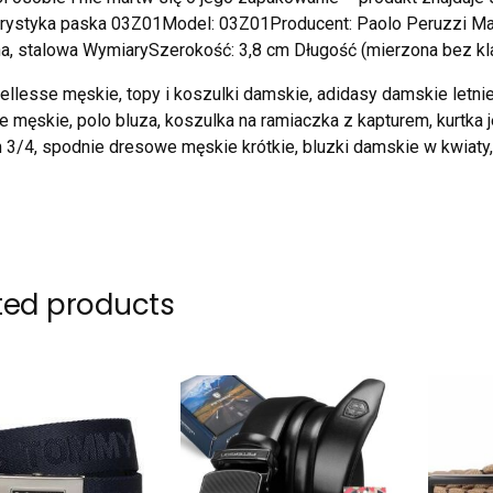
rystyka paska 03Z01Model: 03Z01Producent: Paolo Peruzzi Mater
a, stalowa WymiarySzerokość: 3,8 cm Długość (mierzona bez kl
ellesse męskie, topy i koszulki damskie, adidasy damskie letn
 męskie, polo bluza, koszulka na ramiaczka z kapturem, kurtka j
3/4, spodnie dresowe męskie krótkie, bluzki damskie w kwiaty, s
ted products