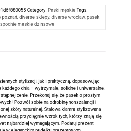
01d6f880055
Category:
Paski męskie
Tags:
e poznań
,
diverse sklepy
,
diverse wrocław
,
pasek
,
spodnie meskie dzinsowe
iennych stylizacji, jak i praktyczną, dopasowując
 każdego dnia – wytrzymałe, solidne i uniwersalne.
tępnej cenie. Przekonaj się, że pasek o prostym
wych! Pozwól sobie na odrobinę nonszalancji i
nej skóry naturalnej. Stalowa klamra stylizowana
wnością przyciągnie wzrok tych, którzy znają się
wet najbardziej wymagającym. Podaruj prezent
e się w eleganckim pudełku prezentowym.