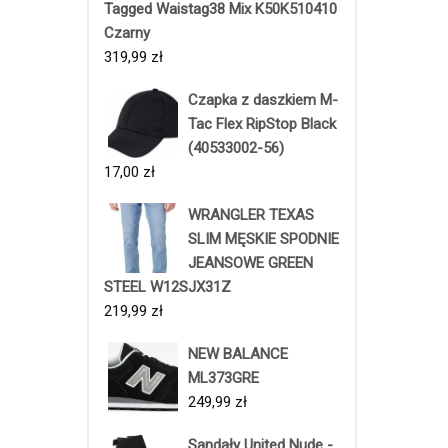
Tagged Waistag38 Mix K50K510410
Czarny
319,99
zł
Czapka z daszkiem M-
Tac Flex RipStop Black
(40533002-56)
17,00
zł
WRANGLER TEXAS
SLIM MĘSKIE SPODNIE
JEANSOWE GREEN
STEEL W12SJX31Z
219,99
zł
NEW BALANCE
ML373GRE
249,99
zł
Sandały United Nude -