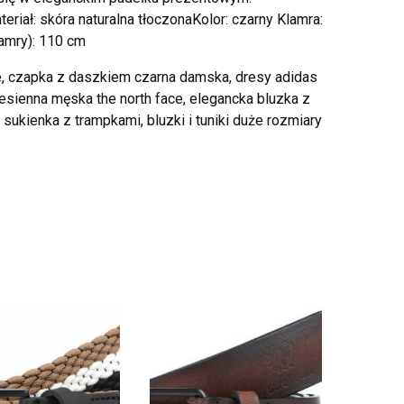
iał: skóra naturalna tłoczonaKolor: czarny Klamra:
amry): 110 cm
ie, czapka z daszkiem czarna damska, dresy adidas
esienna męska the north face, elegancka bluzka z
ukienka z trampkami, bluzki i tuniki duże rozmiary