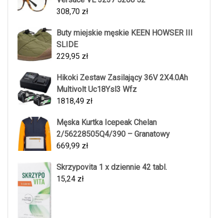
308,70
zł
Buty miejskie męskie KEEN HOWSER III
SLIDE
229,95
zł
Hikoki Zestaw Zasilający 36V 2X4.0Ah
Multivolt Uc18Ysl3 Wfz
1818,49
zł
Męska Kurtka Icepeak Chelan
2/56228505Q4/390 – Granatowy
669,99
zł
Skrzypovita 1 x dziennie 42 tabl.
15,24
zł