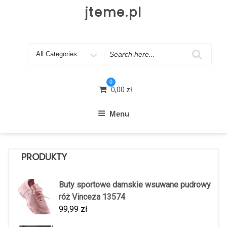
Skip
jteme.pl
to
content
Search
for
0
0,00
zł
Menu
PRODUKTY
Buty sportowe damskie wsuwane pudrowy
róż Vinceza 13574
99,99
zł