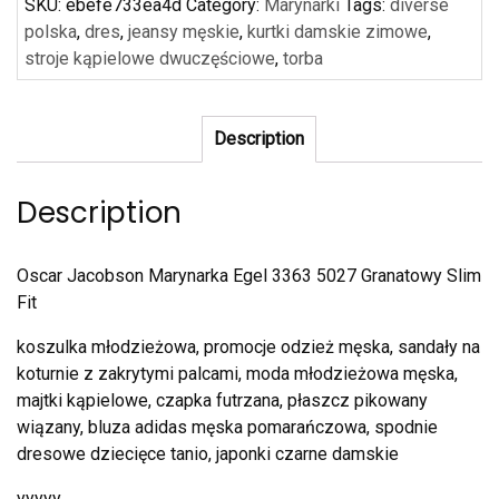
SKU:
ebefe733ea4d
Category:
Marynarki
Tags:
diverse
polska
,
dres
,
jeansy męskie
,
kurtki damskie zimowe
,
stroje kąpielowe dwuczęściowe
,
torba
Description
Description
Oscar Jacobson Marynarka Egel 3363 5027 Granatowy Slim
Fit
koszulka młodzieżowa, promocje odzież męska, sandały na
koturnie z zakrytymi palcami, moda młodzieżowa męska,
majtki kąpielowe, czapka futrzana, płaszcz pikowany
wiązany, bluza adidas męska pomarańczowa, spodnie
dresowe dziecięce tanio, japonki czarne damskie
yyyyy