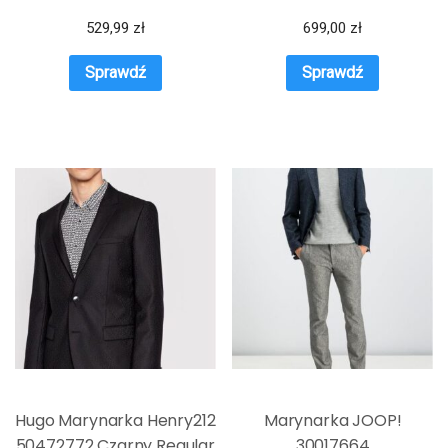
529,99
zł
699,00
zł
Sprawdź
Sprawdź
Hugo Marynarka Henry212
Marynarka JOOP!
50472772 Czarny Regular
30017664