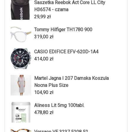
Saszetka Reebok Act Core LL City
H36574 - czarna
29,99
zł
Tommy Hilfiger TH1780 900
319,00
zł
CASIO EDIFICE EFV-620D-1A4
414,00
zł
Martel Jagna I 207 Damska Koszula
Nocna Plus Size
104,90
zł
Aliness Lit 5mg 100tabl.
478,80
zł
Versace VE 3237 5208 52