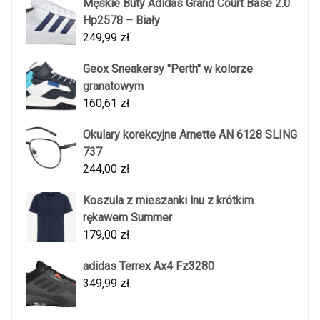
Męskie Buty Adidas Grand Court Base 2.0
Hp2578 – Biały
249,99
zł
Geox Sneakersy "Perth" w kolorze
granatowym
160,61
zł
Okulary korekcyjne Arnette AN 6128 SLING
737
244,00
zł
Koszula z mieszanki lnu z krótkim
rękawem Summer
179,00
zł
adidas Terrex Ax4 Fz3280
349,99
zł