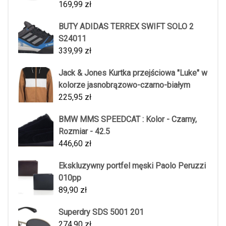
169,99
zł
BUTY ADIDAS TERREX SWIFT SOLO 2
S24011
339,99
zł
Jack & Jones Kurtka przejściowa "Luke" w
kolorze jasnobrązowo-czarno-białym
225,95
zł
BMW MMS SPEEDCAT : Kolor - Czarny,
Rozmiar - 42.5
446,60
zł
Ekskluzywny portfel męski Paolo Peruzzi
010pp
89,90
zł
Superdry SDS 5001 201
274,90
zł