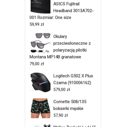
ASICS Fujitrail
Headband 3013A702-
001 Rozmiar: One size
59,99
zł
Okulary
przeciwsłoneczne z
polaryzacją pilotki
Montana MP14B granatowe
79,00
zł
Logitech G502 X Plus
Czarna (910006162)
579,00
zł
Cornette 508/135
bokserki męskie
57,90
zł