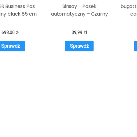
R Business Pas
Sinsay – Pasek
bugatt
any black 85 cm
automatyczny – Czarny
co
698,00
zł
39,99
zł
Sprawdź
Sprawdź