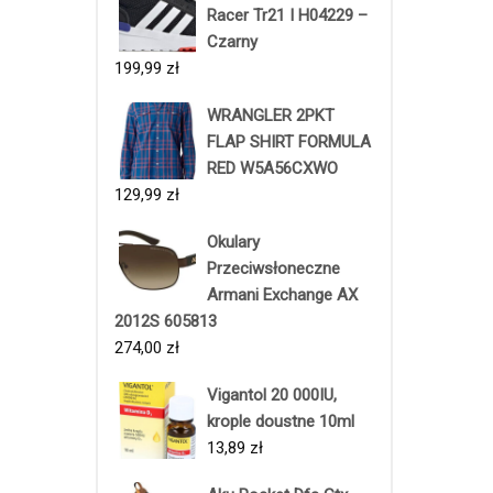
Racer Tr21 I H04229 –
Czarny
199,99
zł
WRANGLER 2PKT
FLAP SHIRT FORMULA
RED W5A56CXWO
129,99
zł
Okulary
Przeciwsłoneczne
Armani Exchange AX
2012S 605813
274,00
zł
Vigantol 20 000IU,
krople doustne 10ml
13,89
zł