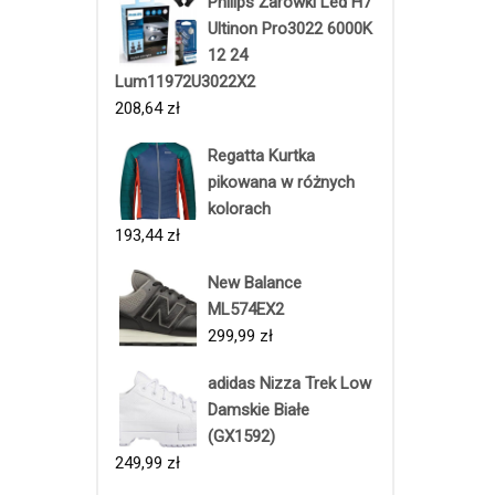
Philips Żarówki Led H7
Ultinon Pro3022 6000K
12 24
Lum11972U3022X2
208,64
zł
Regatta Kurtka
pikowana w różnych
kolorach
193,44
zł
New Balance
ML574EX2
299,99
zł
adidas Nizza Trek Low
Damskie Białe
(GX1592)
249,99
zł