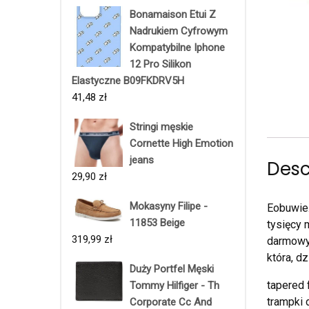
Bonamaison Etui Z
Nadrukiem Cyfrowym
Kompatybilne Iphone
12 Pro Silikon
Elastyczne B09FKDRV5H
41,48
zł
Stringi męskie
Cornette High Emotion
jeans
Desc
29,90
zł
Mokasyny Filipe -
Eobuwie.
11853 Beige
tysięcy 
319,99
zł
darmowy 
która, d
Duży Portfel Męski
tapered 
Tommy Hilfiger - Th
trampki 
Corporate Cc And