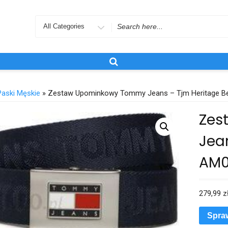
Search
for
Paski Męskie
» Zestaw Upominkowy Tommy Jeans – Tjm Heritage B
Zes
Jean
AM0
279,99
z
Spra