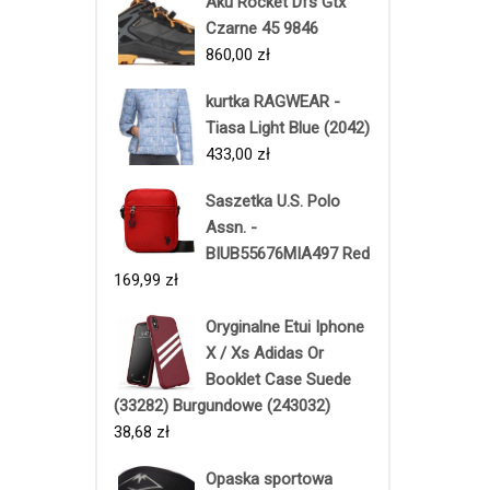
Aku Rocket Dfs Gtx
Czarne 45 9846
860,00
zł
kurtka RAGWEAR -
Tiasa Light Blue (2042)
433,00
zł
Saszetka U.S. Polo
Assn. -
BIUB55676MIA497 Red
169,99
zł
Oryginalne Etui Iphone
X / Xs Adidas Or
Booklet Case Suede
(33282) Burgundowe (243032)
38,68
zł
Opaska sportowa