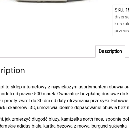
SKU:
1
divers
koszul
przeci
Description
ription
pl to sklep internetowy z największym asortymentem obuwia or
modeli od prawie 500 marek. Gwarantuje bezpłatną dostawę do kl
i prosty zwrot do 30 dni od daty otrzymania przesyłki. Eobuwie.
zięki skanerowi 3D, umożliwia idealne dopasowanie obuwia bez m
fit, jak zmierzyć długość bluzy, kamizelka north face, spodnie po
damskie adidas białe, kurtka beżowa zimowa, burgund sukienka, 