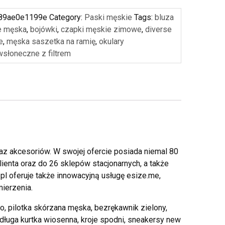
89ae0e1199e
Category:
Paski męskie
Tags:
bluza
e męska
,
bojówki
,
czapki męskie zimowe
,
diverse
e
,
męska saszetka na ramię
,
okulary
wsłoneczne z filtrem
az akcesoriów. W swojej ofercie posiada niemal 80
ienta oraz do 26 sklepów stacjonarnych, a także
pl oferuje także innowacyjną usługę esize.me,
ierzenia.
lo, pilotka skórzana męska, bezrękawnik zielony,
długa kurtka wiosenna, kroje spodni, sneakersy new