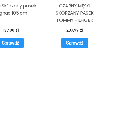
i Skórzany pasek
CZARNY MĘSKI
gnac 105 cm
SKÓRZANY PASEK
TOMMY HILFIGER
187,00
zł
207,99
zł
Sprawdź
Sprawdź