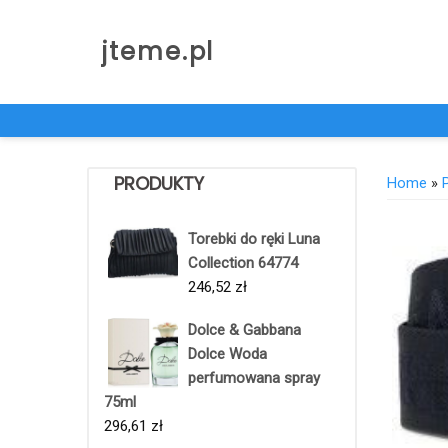
Skip
to
jteme.pl
content
PRODUKTY
Home
»
Torebki do ręki Luna
Collection 64774
246,52
zł
Dolce & Gabbana
Dolce Woda
perfumowana spray
75ml
296,61
zł