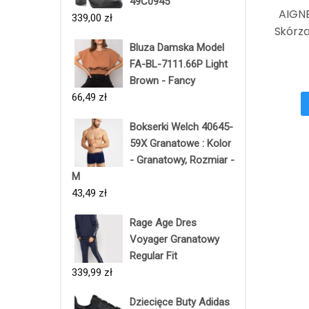
49C0945
AIGNE
339,00
zł
Skórz
Bluza Damska Model
FA-BL-7111.66P Light
Brown - Fancy
66,49
zł
Bokserki Welch 40645-
59X Granatowe : Kolor
- Granatowy, Rozmiar -
M
43,49
zł
Rage Age Dres
Voyager Granatowy
Regular Fit
339,99
zł
Dziecięce Buty Adidas