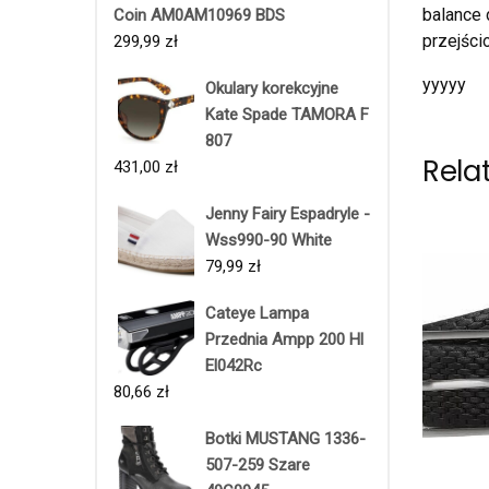
balance 
Coin AM0AM10969 BDS
przejści
299,99
zł
yyyyy
Okulary korekcyjne
Kate Spade TAMORA F
807
Rela
431,00
zł
Jenny Fairy Espadryle -
Wss990-90 White
79,99
zł
Cateye Lampa
Przednia Ampp 200 Hl
El042Rc
80,66
zł
Botki MUSTANG 1336-
507-259 Szare