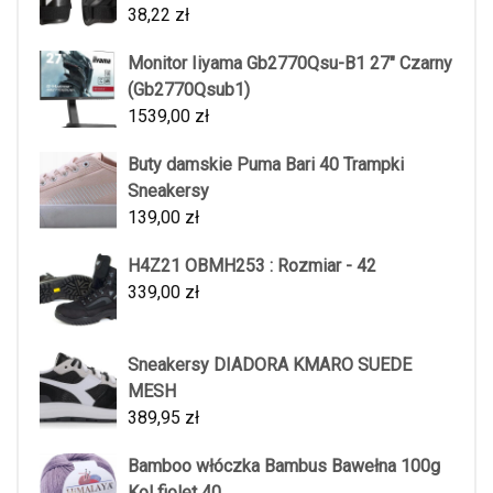
38,22
zł
Monitor Iiyama Gb2770Qsu-B1 27" Czarny
(Gb2770Qsub1)
1539,00
zł
Buty damskie Puma Bari 40 Trampki
Sneakersy
139,00
zł
H4Z21 OBMH253 : Rozmiar - 42
339,00
zł
Sneakersy DIADORA KMARO SUEDE
MESH
389,95
zł
Bamboo włóczka Bambus Bawełna 100g
Kol fiolet 40