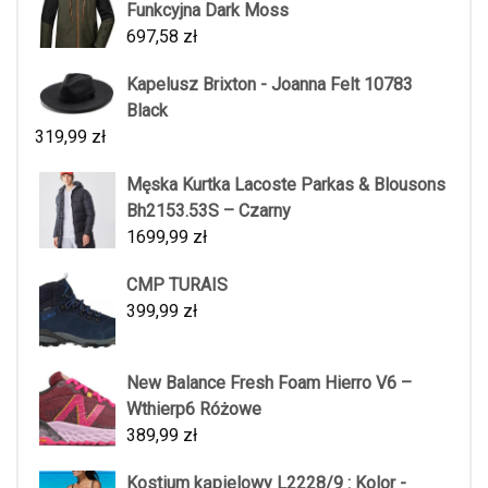
Funkcyjna Dark Moss
697,58
zł
Kapelusz Brixton - Joanna Felt 10783
Black
319,99
zł
Męska Kurtka Lacoste Parkas & Blousons
Bh2153.53S – Czarny
1699,99
zł
CMP TURAIS
399,99
zł
New Balance Fresh Foam Hierro V6 –
Wthierp6 Różowe
389,99
zł
Kostium kąpielowy L2228/9 : Kolor -