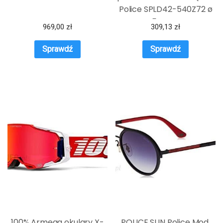
Police SPLD42-540Z72 ø
54 mm
969,00
zł
309,13
zł
Sprawdź
Sprawdź
100% Armega okulary X-
POLICE SUN Police Mod.