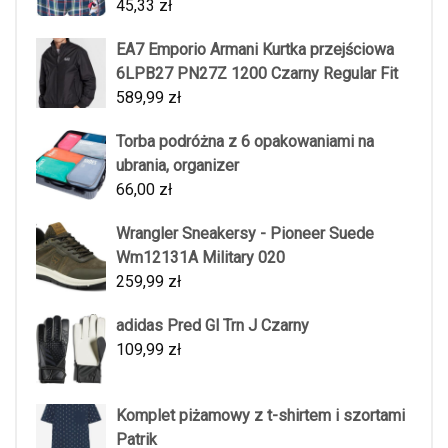
45,33
zł
EA7 Emporio Armani Kurtka przejściowa
6LPB27 PN27Z 1200 Czarny Regular Fit
589,99
zł
Torba podróżna z 6 opakowaniami na
ubrania, organizer
66,00
zł
Wrangler Sneakersy - Pioneer Suede
Wm12131A Military 020
259,99
zł
adidas Pred Gl Trn J Czarny
109,99
zł
Komplet piżamowy z t-shirtem i szortami
Patrik