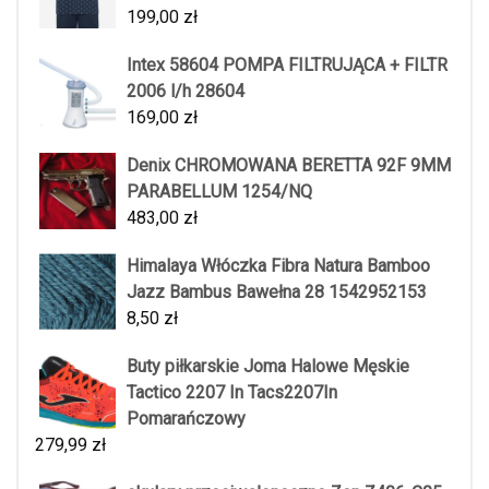
199,00
zł
Intex 58604 POMPA FILTRUJĄCA + FILTR
2006 l/h 28604
169,00
zł
Denix CHROMOWANA BERETTA 92F 9MM
PARABELLUM 1254/NQ
483,00
zł
Himalaya Włóczka Fibra Natura Bamboo
Jazz Bambus Bawełna 28 1542952153
8,50
zł
Buty piłkarskie Joma Halowe Męskie
Tactico 2207 In Tacs2207In
Pomarańczowy
279,99
zł