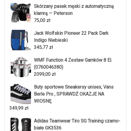
Skórzany pasek męski z automatyczną
klamrą — Peterson
75,00
zł
Jack Wolfskin Pioneer 22 Pack Dark
Indigo Niebieski
345,77
zł
WMF Function 4 Zestaw Garnków 8 El.
(0760046380)
2099,00
zł
Buty sportowe Sneakersy unisex, Vans
Berle Pro , SPRAWDŹ OKAZJE NA
WIOSNĘ
349,99
zł
Adidas Teamwear Tiro SG Training czarno-
białe GK3536