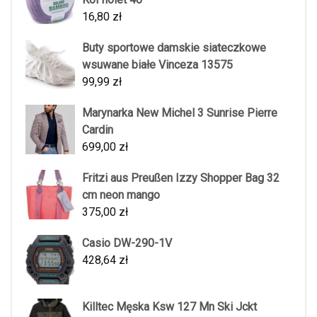
16,80
zł
Buty sportowe damskie siateczkowe
wsuwane białe Vinceza 13575
99,99
zł
Marynarka New Michel 3 Sunrise Pierre
Cardin
699,00
zł
Fritzi aus Preußen Izzy Shopper Bag 32
cm neon mango
375,00
zł
Casio DW-290-1V
428,64
zł
Killtec Męska Ksw 127 Mn Ski Jckt