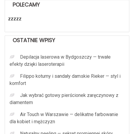
POLECAMY
zzzzz
OSTATNIE WPISY
Depilacja laserowa w Bydgoszczy — trwałe
efekty dzięki laseroterapii
Filippo koturny i sandały damskie Rieker — styl i
komfort
Jak wybrać gotowy pierścionek zaręczynowy z
diamentem
Air Touch w Warszawie — delikatne farbowanie
dla kobiet i mężczyzn
Naturalny peeling — sekret promiennej skóry