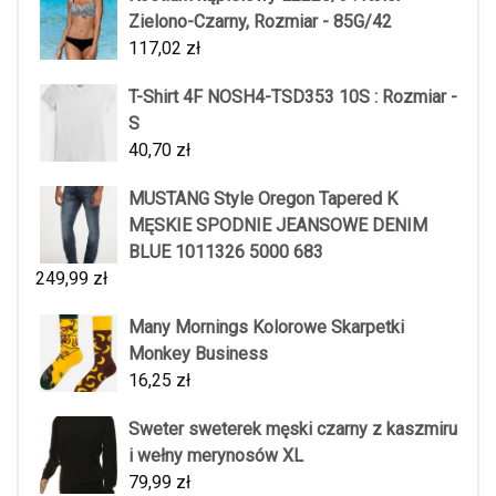
Zielono-Czarny, Rozmiar - 85G/42
117,02
zł
T-Shirt 4F NOSH4-TSD353 10S : Rozmiar -
S
40,70
zł
MUSTANG Style Oregon Tapered K
MĘSKIE SPODNIE JEANSOWE DENIM
BLUE 1011326 5000 683
249,99
zł
Many Mornings Kolorowe Skarpetki
Monkey Business
16,25
zł
Sweter sweterek męski czarny z kaszmiru
i wełny merynosów XL
79,99
zł