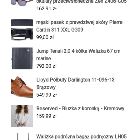
okulary przeciwsłoneczne Zen Z406-C05
162,91
zł
męski pasek z prawdziwej skóry Pierre
Cardin 311 XXL GG09
99,00
zł
Jump Tenali 2.0 4 kółka Walizka 67 cm
marine
792,00
zł
Lloyd Półbuty Darlington 11-096-13
Brązowy
549,99
zł
Reserved - Bluzka z koronką - Kremowy
159,99
zł
Walizka podróżna bagaż podręczny LH05