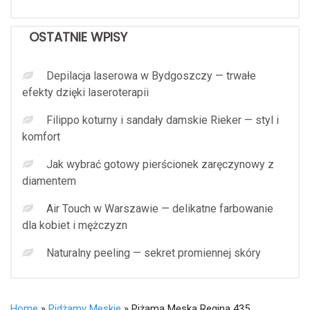
OSTATNIE WPISY
Depilacja laserowa w Bydgoszczy — trwałe
efekty dzięki laseroterapii
Filippo koturny i sandały damskie Rieker — styl i
komfort
Jak wybrać gotowy pierścionek zaręczynowy z
diamentem
Air Touch w Warszawie — delikatne farbowanie
dla kobiet i mężczyzn
Naturalny peeling — sekret promiennej skóry
Home
»
Pidżamy Męskie
» Piżama Męska Regina 435