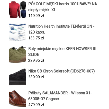
PÓŁGOLF MĘSKI bordo 100%BAWEŁNA
ciepły miękki XL
119,99
zł
Nutrition Health Institute TENfertil ON -
120 kaps.
133,75
zł
Buty miejskie męskie KEEN HOWSER III
SLIDE
229,95
zł
Nike SB Chron Solarsoft (CD6278-007)
239,99
zł
Półbuty SALAMANDER - Wilsson 31-
63008-07 Cognac
479,99
zł