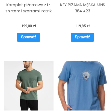
Komplet piżamowy z t-
KEY PIŻAMA MĘSKA MNS
shirtem i szortami Patrik
384 A23
199,00
zł
119,85
zł
Sprawdź
Sprawdź