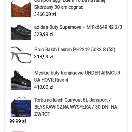
Campomaggi Edera Torba na ramię
Skórzany 30 cm cognac
3466,00
zł
adidas Buty Supernova + M Fx6649 42 2/3
329,99
zł
Polo Ralph Lauren PH2212 5033 S (53)
318,99
zł
Męskie buty treningowe UNDER ARMOUR
UA HOVR Rise 4
410,00
zł
Torba na lunch Carryout 6L Jansport /
BŁYSKAWICZNA WYSYŁKA / 30 DNI NA
ZWROT
99,99
zł