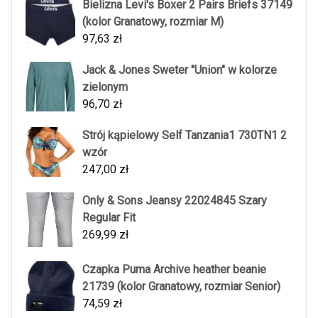
Bielizna Levi's Boxer 2 Pairs Briefs 37149
(kolor Granatowy, rozmiar M)
97,63
zł
Jack & Jones Sweter "Union" w kolorze
zielonym
96,70
zł
Strój kąpielowy Self Tanzania1 730TN1 2
wzór
247,00
zł
Only & Sons Jeansy 22024845 Szary
Regular Fit
269,99
zł
Czapka Puma Archive heather beanie
21739 (kolor Granatowy, rozmiar Senior)
74,59
zł