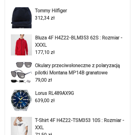
Tommy Hilfiger
312,34
zł
Bluza 4F H4Z22-BLM353 62S : Rozmiar -
XXXL
177,10
zł
Okulary przeciwsłoneczne z polaryzacją
pilotki Montana MP14B granatowe
79,00
zł
Lorus RL489AX9G
639,00
zł
T-Shirt 4F H4Z22-TSM353 10S : Rozmiar -
XXL
71,50
zł