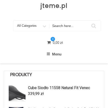
Skip
jteme.pl
to
content
Search
for
0
0,00
zł
Menu
PRODUKTY
Cube Siodło 11558 Natural Fit Venec
339,99
zł