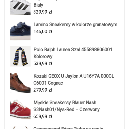
Biały
329,99
zł
Lamino Sneakersy w kolorze granatowym
146,00
zł
Polo Ralph Lauren Szal 455898806001
Kolorowy
539,99
zł
Kozaki GEOX U Jaylon A U16Y7A 000CL
C6001 Cognac
279,99
zł
Męskie Sneakersy Blauer Nash
S3Nash01/Nys-Red – Czerwony
659,99
zł