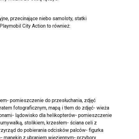
yjne, przecinające niebo samoloty, statki
Playmobil City Action to również:
iem- pomieszczenie do przesłuchania, zdjęć
aratem fotograficznym, mapą i tłem do zdjęć- wieża
fonami- lądowisko dla helikopterów- pomieszczenie
 umywalką, stolikiem, krzesłem- ściana celi z
rzyrząd do pobierania odcisków palców- figurka
lce- manekin z ubraniem więziennym- przybory