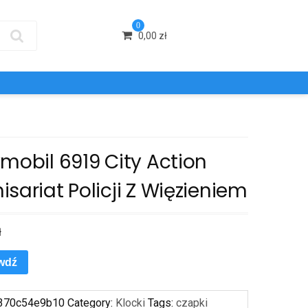
0
0,00
zł
mobil 6919 City Action
sariat Policji Z Więzieniem
ł
wdź
370c54e9b10
Category:
Klocki
Tags:
czapki