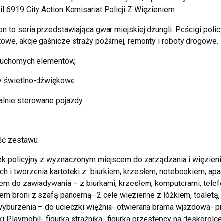
l 6919 City Action Komisariat Policji Z Więzieniem
ion to seria przedstawiająca gwar miejskiej dżungli. Pościgi polic
towe, akcje gaśnicze straży pożarnej, remonty i roboty drogowe. 
 ruchomych elementów,
y świetlno-dźwiękowe
alnie sterowane pojazdy.
ść zestawu:
k policyjny z wyznaczonym miejscem do zarządzania i więzien
ych i tworzenia kartoteki z biurkiem, krzesłem, notebookiem, ap
em do zawiadywania – z biurkami, krzesłem, komputerami, tele
em broni z szafą pancerną- 2 cele więzienne z łóżkiem, toaletą,
wyburzenia – do ucieczki więźnia- otwierana brama wjazdowa- p
tki Playmobil- figurka strażnika- figurka przestępcy na deskoro