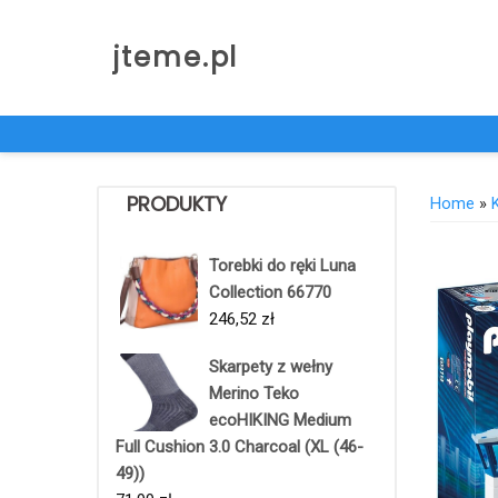
Skip
to
jteme.pl
content
PRODUKTY
Home
»
Torebki do ręki Luna
Collection 66770
246,52
zł
Skarpety z wełny
Merino Teko
ecoHIKING Medium
Full Cushion 3.0 Charcoal (XL (46-
49))