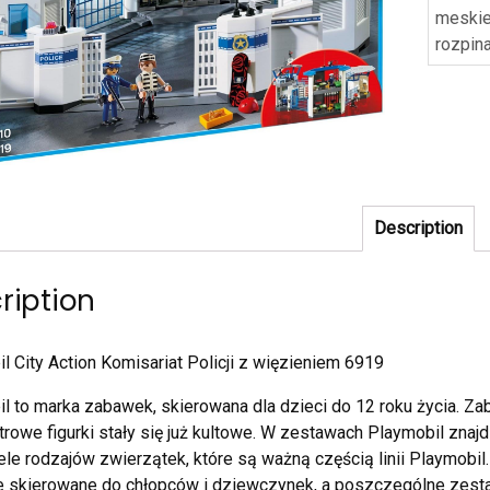
meski
rozpin
Description
ription
l City Action Komisariat Policji z więzieniem 6919
l to marka zabawek, skierowana dla dzieci do 12 roku życia. Zab
rowe figurki stały się już kultowe. W zestawach Playmobil znaj
ele rodzajów zwierzątek, które są ważną częścią linii Playmobil
e skierowane do chłopców i dziewczynek, a poszczególne zest