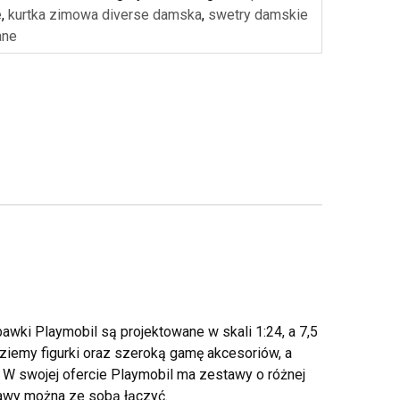
e
,
kurtka zimowa diverse damska
,
swetry damskie
ane
awki Playmobil są projektowane w skali 1:24, a 7,5
dziemy figurki oraz szeroką gamę akcesoriów, a
. W swojej ofercie Playmobil ma zestawy o różnej
awy można ze sobą łączyć.