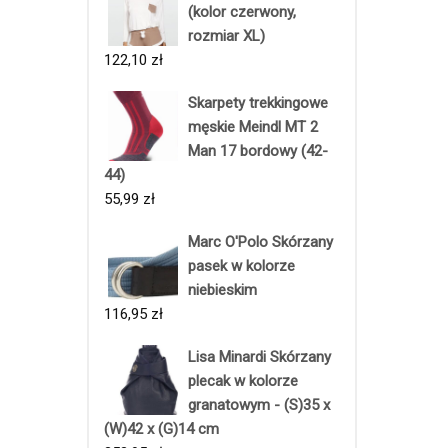
(kolor czerwony,
rozmiar XL)
122,10
zł
Skarpety trekkingowe
męskie Meindl MT 2
Man 17 bordowy (42-
44)
55,99
zł
Marc O'Polo Skórzany
pasek w kolorze
niebieskim
116,95
zł
Lisa Minardi Skórzany
plecak w kolorze
granatowym - (S)35 x
(W)42 x (G)14 cm