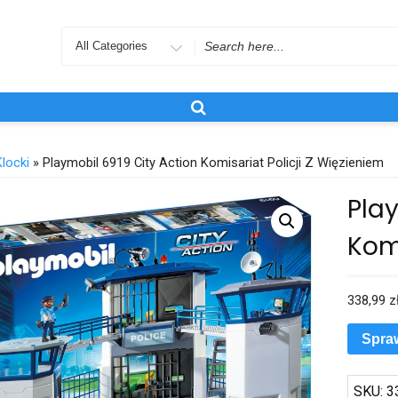
Search
for
Klocki
» Playmobil 6919 City Action Komisariat Policji Z Więzieniem
Play
Komi
338,99
z
Spra
SKU:
3