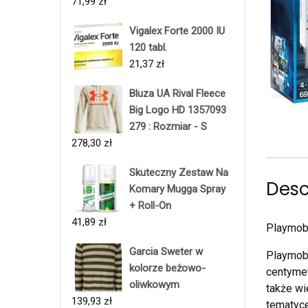
71,99
zł
Vigalex Forte 2000 IU
120 tabl.
21,37
zł
Bluza UA Rival Fleece
Big Logo HD 1357093
279 : Rozmiar - S
278,30
zł
Skuteczny Zestaw Na
Desc
Komary Mugga Spray
+ Roll-On
41,89
zł
Playmobi
Garcia Sweter w
Playmobi
kolorze beżowo-
centymet
oliwkowym
także wi
139,93
zł
tematyc