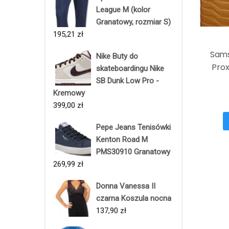
League M (kolor
Granatowy, rozmiar S)
195,21
zł
Sams
Nike Buty do
Prox
skateboardingu Nike
SB Dunk Low Pro -
Kremowy
399,00
zł
Pepe Jeans Tenisówki
Kenton Road M
PMS30910 Granatowy
269,99
zł
Donna Vanessa II
czarna Koszula nocna
137,90
zł