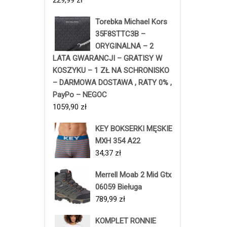
229,99
zł
Torebka Michael Kors
35F8STTC3B –
ORYGINALNA – 2
LATA GWARANCJI – GRATISY W
KOSZYKU – 1 ZŁ NA SCHRONISKO
– DARMOWA DOSTAWA , RATY 0% ,
PayPo – NEGOC
1059,90
zł
KEY BOKSERKI MĘSKIE
MXH 354 A22
34,37
zł
Merrell Moab 2 Mid Gtx
06059 Bieługa
789,99
zł
KOMPLET RONNIE