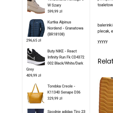
toaleto
W Szary
599,99
zł
Kurtka Alpinus
balerink
Nordend - Granatowa
plecak, 
(BR18108)
296,65
zł
yyyyy
Buty NIKE - React
Infinity Run Fk CD4372
Rela
002 Black/White/Dark
Grey
409,99
zł
Torebka Creole -
K11340 Senape D36
329,99
zł
Spodnie adidas Tiro 23