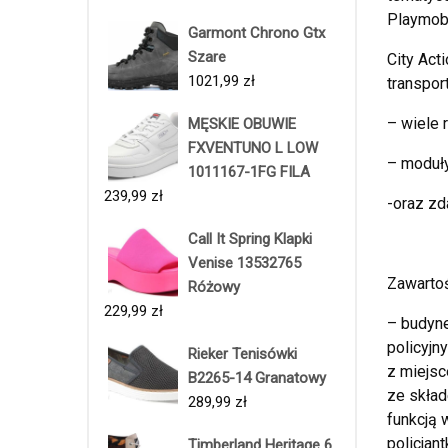
Playmobi
Garmont Chrono Gtx
Szare
City Act
1021,99
zł
transpor
– wiele
MĘSKIE OBUWIE
FXVENTUNO L LOW
– moduł
1011167-1FG FILA
239,99
zł
-oraz zd
Call It Spring Klapki
Venise 13532765
Zawarto
Różowy
229,99
zł
– budyne
policyjn
Rieker Tenisówki
z miejsc
B2265-14 Granatowy
ze skład
289,99
zł
funkcją 
policjan
Timberland Heritage 6