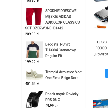
105,86
zł
SPODNIE DRESOWE
MĘSKIE ADIDAS
ADICOLOR CLASSICS
SST CZERWONE IB1412
209,99
zł
LEGO 
Lacoste T-Shirt
10300 
TH3384 Granatowy
„Powrot
Regular Fit
199,99
zł
Trampki Armistice Volt
One Elma Beige Dore
401,52
zł
Pasek męski Rovicky
PRS 06 G
49,99
zł