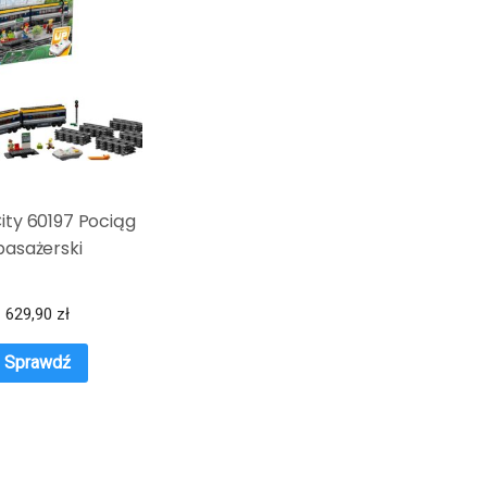
ity 60197 Pociąg
pasażerski
629,90
zł
Sprawdź