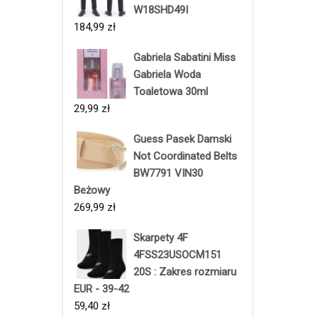
W18SHD49I
184,99
zł
Gabriela Sabatini Miss
Gabriela Woda
Toaletowa 30ml
29,99
zł
Guess Pasek Damski
Not Coordinated Belts
BW7791 VIN30
Beżowy
269,99
zł
Skarpety 4F
4FSS23USOCM151
20S : Zakres rozmiaru
EUR - 39-42
59,40
zł