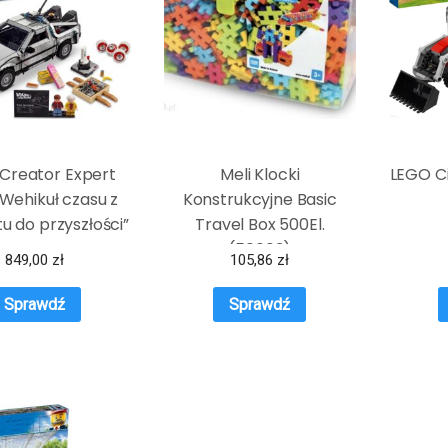
Creator Expert
Meli Klocki
LEGO Ci
Wehikuł czasu z
Konstrukcyjne Basic
u do przyszłości”
Travel Box 500El.
(50003)
849,00
zł
105,86
zł
Sprawdź
Sprawdź