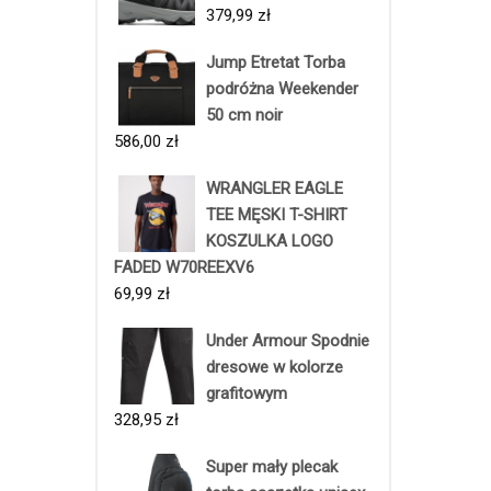
379,99
zł
Jump Etretat Torba
podróżna Weekender
50 cm noir
586,00
zł
WRANGLER EAGLE
TEE MĘSKI T-SHIRT
KOSZULKA LOGO
FADED W70REEXV6
69,99
zł
Under Armour Spodnie
dresowe w kolorze
grafitowym
328,95
zł
Super mały plecak