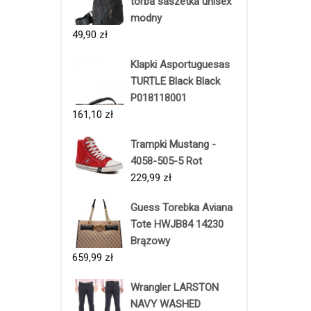
torba saszetka unisex
modny
49,90
zł
Klapki Asportuguesas
TURTLE Black Black
P018118001
161,10
zł
Trampki Mustang -
4058-505-5 Rot
229,99
zł
Guess Torebka Aviana
Tote HWJB84 14230
Brązowy
659,99
zł
Wrangler LARSTON
NAVY WASHED