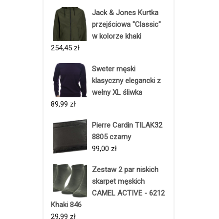
Jack & Jones Kurtka
przejściowa "Classic"
w kolorze khaki
254,45
zł
Sweter męski
klasyczny elegancki z
wełny XL śliwka
89,99
zł
Pierre Cardin TILAK32
8805 czarny
99,00
zł
Zestaw 2 par niskich
skarpet męskich
CAMEL ACTIVE - 6212
Khaki 846
29,99
zł