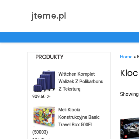
Skip
to
jteme.pl
content
PRODUKTY
Home
» K
Kloc
Wittchen Komplet
Walizek Z Polikarbonu
Z Teksturą
Showing 
909,60
zł
Meli Klocki
Konstrukcyjne Basic
Travel Box 500El.
(50003)