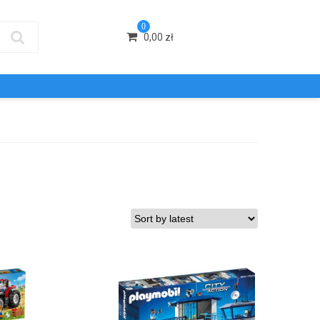
0
0,00
zł