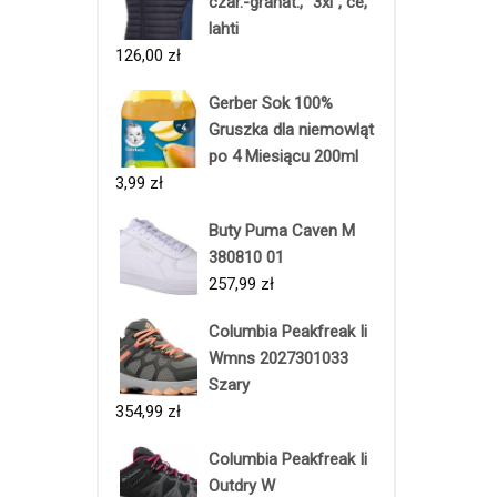
czar.-granat., "3xl", ce,
lahti
126,00
zł
Gerber Sok 100%
Gruszka dla niemowląt
po 4 Miesiącu 200ml
3,99
zł
Buty Puma Caven M
380810 01
257,99
zł
Columbia Peakfreak Ii
Wmns 2027301033
Szary
354,99
zł
Columbia Peakfreak Ii
Outdry W