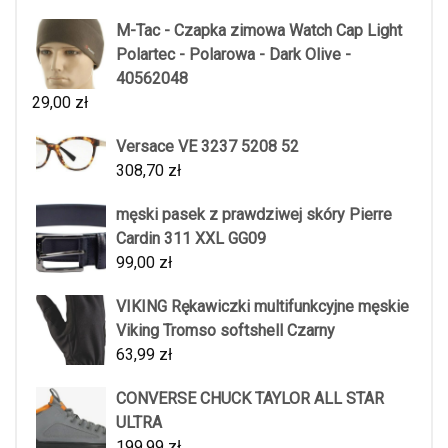
M-Tac - Czapka zimowa Watch Cap Light
Polartec - Polarowa - Dark Olive -
40562048
29,00
zł
Versace VE 3237 5208 52
308,70
zł
męski pasek z prawdziwej skóry Pierre
Cardin 311 XXL GG09
99,00
zł
VIKING Rękawiczki multifunkcyjne męskie
Viking Tromso softshell Czarny
63,99
zł
CONVERSE CHUCK TAYLOR ALL STAR
ULTRA
199,99
zł