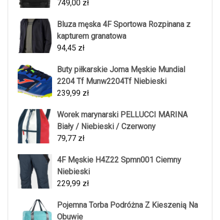
749,00
zł
Bluza męska 4F Sportowa Rozpinana z
kapturem granatowa
94,45
zł
Buty piłkarskie Joma Męskie Mundial
2204 Tf Munw2204Tf Niebieski
239,99
zł
Worek marynarski PELLUCCI MARINA
Biały / Niebieski / Czerwony
79,77
zł
4F Męskie H4Z22 Spmn001 Ciemny
Niebieski
229,99
zł
Pojemna Torba Podróżna Z Kieszenią Na
Obuwie