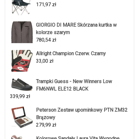
171,97
zł
GIORGIO DI MARE Skórzana kurtka w
kolorze szarym
780,54
zł
Allright Champion Czerw. Czarny
33,00
zł
Trampki Guess - New Winners Low
FM6NWL ELE12 BLACK
339,99
zł
Peterson Zestaw upominkowy PTN ZM32
Brązowy
279,99
zł
Kolorowe Sandały Laura Vita Wygodne