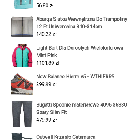
56,80
zł
Abarqs Siatka Wewnętrzna Do Trampoliny
12 Ft Uniwersalna 310-314cm
140,22
zł
Light Bert Dla Dorosłych Wielokolorowa
Mint Pink
1101,89
zł
New Balance Hierro v5 - WTHIERR5
299,99
zł
Bugatti Spodnie materiałowe 4096 36830
Szary Slim Fit
479,99
zł
Outwell Krzesło Catamarca