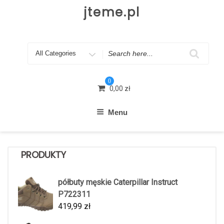
Skip
jteme.pl
to
content
Search
for
0
0,00
zł
Menu
PRODUKTY
półbuty męskie Caterpillar Instruct
P722311
419,99
zł