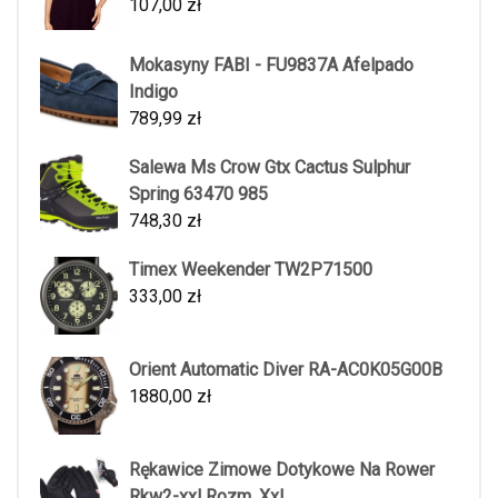
107,00
zł
Mokasyny FABI - FU9837A Afelpado
Indigo
789,99
zł
Salewa Ms Crow Gtx Cactus Sulphur
Spring 63470 985
748,30
zł
Timex Weekender TW2P71500
333,00
zł
Orient Automatic Diver RA-AC0K05G00B
1880,00
zł
Rękawice Zimowe Dotykowe Na Rower
Rkw2-xxl Rozm. Xxl