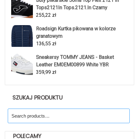
Buty piłkarskie Joma Top Flex 2121 In
Tops2121In Tops.2121.In Czarny
255,22
zł
Roadsign Kurtka pikowana w kolorze
granatowym
136,55
zł
Sneakersy TOMMY JEANS - Basket
Leather EM0EM00899 White YBR
359,99
zł
SZUKAJ PRODUKTU
Search
for:
POLECAMY