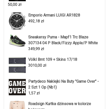
50,00
zł
Emporio Armani LUIGI AR1828
492,18
zł
Sneakersy Puma - Mapf1 Trc Blaze
307134 04 P Black/Fizzy Apple/P White
349,99
zł
Völkl Bmt 109 + Skins 17/18
3010,00
zł
Partydeco Naklejki Na Buty "Game Over" -
2 Szt 1 Op (Nb1)
1,57
zł
Roadsign Kurtka dżinsowa w kolorze