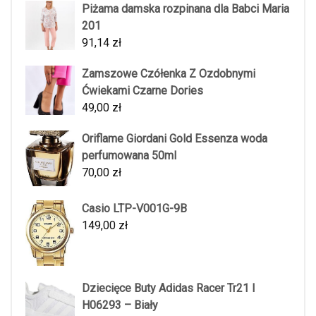
Piżama damska rozpinana dla Babci Maria
201
91,14
zł
Zamszowe Czółenka Z Ozdobnymi
Ćwiekami Czarne Dories
49,00
zł
Oriflame Giordani Gold Essenza woda
perfumowana 50ml
70,00
zł
Casio LTP-V001G-9B
149,00
zł
Dziecięce Buty Adidas Racer Tr21 I
H06293 – Biały