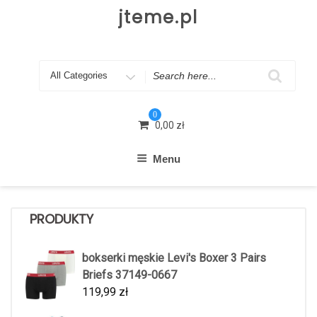
Skip
jteme.pl
to
content
Search
for
0
0,00
zł
Menu
PRODUKTY
bokserki męskie Levi's Boxer 3 Pairs
Briefs 37149-0667
119,99
zł