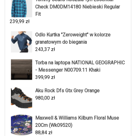
Check DM0DM14180 Niebieski Regular
Fit
239,99
zł
Odlo Kurtka "Zeroweight" w kolorze
granatowym do biegania
243,37
zł
Torba na laptopa NATIONAL GEOGRAPHIC
- Messenger N00709.11 Khaki
399,99
zł
Aku Rock Dfs Gtx Grey Orange
980,00
zł
Maxwell & Williams Kilburn Floral Muse
20Cm (Wk09520)
88,84
zł