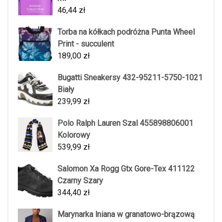
46,44
zł
Torba na kółkach podróżna Punta Wheel
Print - succulent
189,00
zł
Bugatti Sneakersy 432-95211-5750-1021
Biały
239,99
zł
Polo Ralph Lauren Szal 455898806001
Kolorowy
539,99
zł
Salomon Xa Rogg Gtx Gore-Tex 411122
Czarny Szary
344,40
zł
Marynarka lniana w granatowo-brązową