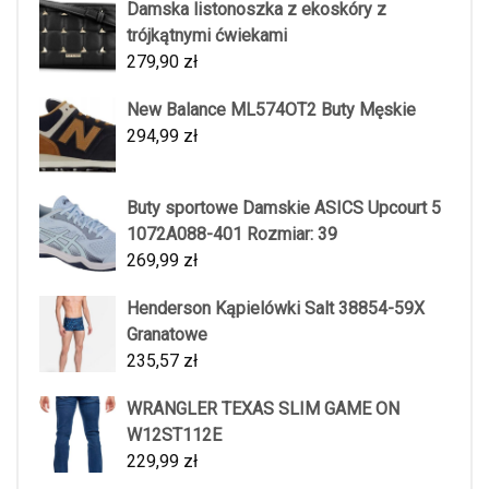
Damska listonoszka z ekoskóry z
trójkątnymi ćwiekami
279,90
zł
New Balance ML574OT2 Buty Męskie
294,99
zł
Buty sportowe Damskie ASICS Upcourt 5
1072A088-401 Rozmiar: 39
269,99
zł
Henderson Kąpielówki Salt 38854-59X
Granatowe
235,57
zł
WRANGLER TEXAS SLIM GAME ON
W12ST112E
229,99
zł