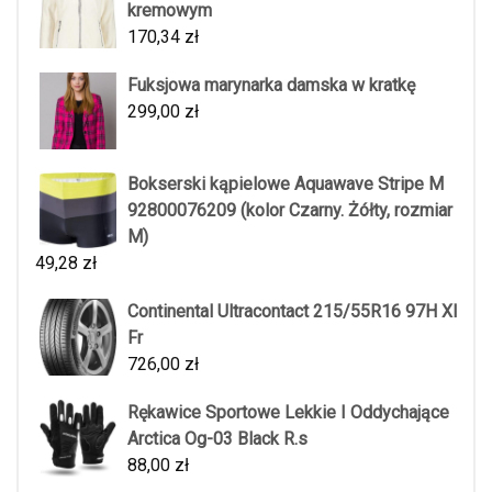
kremowym
170,34
zł
Fuksjowa marynarka damska w kratkę
299,00
zł
Bokserski kąpielowe Aquawave Stripe M
92800076209 (kolor Czarny. Żółty, rozmiar
M)
49,28
zł
Continental Ultracontact 215/55R16 97H Xl
Fr
726,00
zł
Rękawice Sportowe Lekkie I Oddychające
Arctica Og-03 Black R.s
88,00
zł