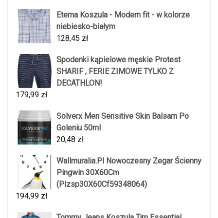
Eterna Koszula - Modern fit - w kolorze
niebiesko-białym
128,45
zł
Spodenki kąpielowe męskie Protest
SHARIF , FERIE ZIMOWE TYLKO Z
DECATHLON!
179,99
zł
Solverx Men Sensitive Skin Balsam Po
Goleniu 50ml
20,48
zł
Wallmuralia.Pl Nowoczesny Zegar Ścienny
Pingwin 30X60Cm
(Plzsp30X60Cf59348064)
194,99
zł
Tommy Jeans Koszula Tjm Essential