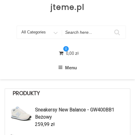
Skip
jteme.pl
to
content
Search
for
0
0,00
zł
Menu
PRODUKTY
Sneakersy New Balance - GW400BB1
Beżowy
259,99
zł