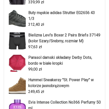
339,99
zł
Buty męskie adidas Strutter EG2656 43
1/3
312,40
zł
Bielizna Levi's Boxer 2 Pairs Briefs 37149
(kolor Szary/Srebrny, rozmiar M)
97,63
zł
Parasol damski składany Derby Dots,
bordo w białe kropki
99,00
zł
Hummel Sneakersy "St. Power Play" w
kolorze jasnobrązowym
249,45
zł
Evis Intense Collection No366 Perfumy 50
ml