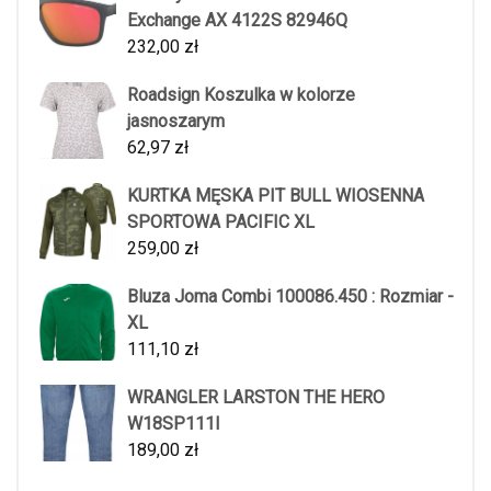
Exchange AX 4122S 82946Q
232,00
zł
Roadsign Koszulka w kolorze
jasnoszarym
62,97
zł
KURTKA MĘSKA PIT BULL WIOSENNA
SPORTOWA PACIFIC XL
259,00
zł
Bluza Joma Combi 100086.450 : Rozmiar -
XL
111,10
zł
WRANGLER LARSTON THE HERO
W18SP111I
189,00
zł