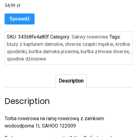
54,99
zł
Sprawdź
SKU:
34368fe4a80f
Category:
Sakwy rowerowe
Tags:
bluzy z kapturem damskie
,
diverse czapki męskie
,
krotkie
spodenki
,
kurtka damska jesienna
,
kurtka zimowa diverse
,
spodnie dżinsowe
Description
Description
Torba rowerowa na ramę rowerową z zamkiem
wodoodporna 1L SAHOO 122009