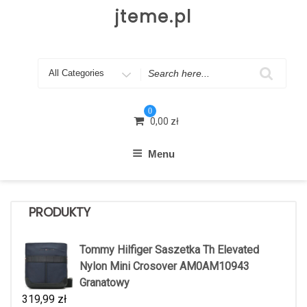
Skip
jteme.pl
to
content
Search
for
0
0,00
zł
Menu
PRODUKTY
Tommy Hilfiger Saszetka Th Elevated
Nylon Mini Crosover AM0AM10943
Granatowy
319,99
zł