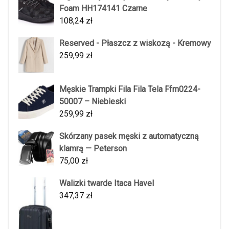
Foam HH174141 Czarne
108,24
zł
Reserved - Płaszcz z wiskozą - Kremowy
259,99
zł
Męskie Trampki Fila Fila Tela Ffm0224-
50007 – Niebieski
259,99
zł
Skórzany pasek męski z automatyczną
klamrą — Peterson
75,00
zł
Walizki twarde Itaca Havel
347,37
zł