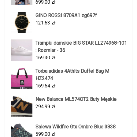
699,00
zł
GINO ROSSI 8709A1 zg697f
121,63
zł
Trampki damskie BIG STAR LL274968-101
: Rozmiar - 36
169,30
zł
Torba adidas 4Athlts Duffel Bag M
HZ2474
169,54
zł
New Balance ML574OT2 Buty Męskie
294,99
zł
Salewa Wildfire Gtx Ombre Blue 3838
599,00
zł