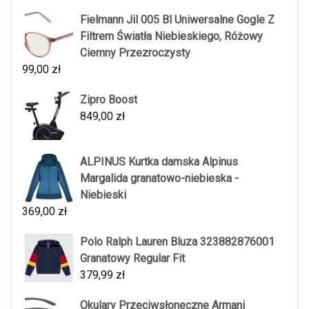
Fielmann Jil 005 Bl Uniwersalne Gogle Z
Filtrem Światła Niebieskiego, Różowy
Ciemny Przezroczysty
99,00
zł
Zipro Boost
849,00
zł
ALPINUS Kurtka damska Alpinus
Margalida granatowo-niebieska -
Niebieski
369,00
zł
Polo Ralph Lauren Bluza 323882876001
Granatowy Regular Fit
379,99
zł
Okulary Przeciwsłoneczne Armani