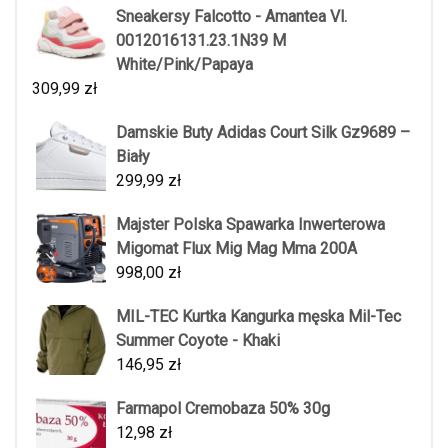
Sneakersy Falcotto - Amantea Vl.
0012016131.23.1N39 M
White/Pink/Papaya
309,99
zł
Damskie Buty Adidas Court Silk Gz9689 –
Biały
299,99
zł
Majster Polska Spawarka Inwerterowa
Migomat Flux Mig Mag Mma 200A
998,00
zł
MIL-TEC Kurtka Kangurka męska Mil-Tec
Summer Coyote - Khaki
146,95
zł
Farmapol Cremobaza 50% 30g
12,98
zł