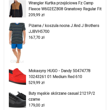
Wrangler Kurtka przejściowa Fz Camp
Fleece W6G2EZB08 Granatowy Regular Fit
209,99
zł
Piżama / koszula nocna J And J Brothers
JJBVH5700
167,70
zł
Mokasyny HUGO - Dandy 50474778
10243261 01 Medium Red 610
529,99
zł
Buty męskie skórzane casual 2121P/2
czarne
179,00
zł