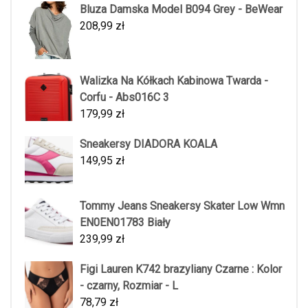
Bluza Damska Model B094 Grey - BeWear
208,99
zł
Walizka Na Kółkach Kabinowa Twarda -
Corfu - Abs016C 3
179,99
zł
Sneakersy DIADORA KOALA
149,95
zł
Tommy Jeans Sneakersy Skater Low Wmn
EN0EN01783 Biały
239,99
zł
Figi Lauren K742 brazyliany Czarne : Kolor
- czarny, Rozmiar - L
78,79
zł