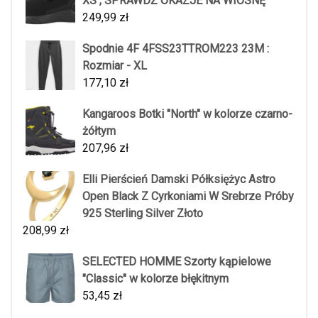
XS , SPRAWDŹ OKAZJE NA WIOSNĘ
249,99
zł
Spodnie 4F 4FSS23TTROM223 23M :
Rozmiar - XL
177,10
zł
Kangaroos Botki "North" w kolorze czarno-
żółtym
207,96
zł
Elli Pierścień Damski Półksiężyc Astro
Open Black Z Cyrkoniami W Srebrze Próby
925 Sterling Silver Złoto
208,99
zł
SELECTED HOMME Szorty kąpielowe
"Classic" w kolorze błękitnym
53,45
zł