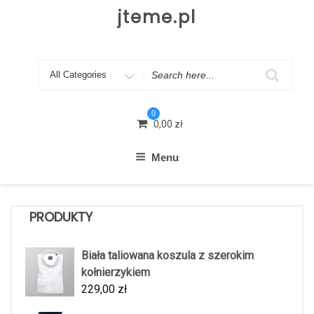
Skip
jteme.pl
to
content
Search
for
0
0,00
zł
Menu
PRODUKTY
Biała taliowana koszula z szerokim
kołnierzykiem
229,00
zł