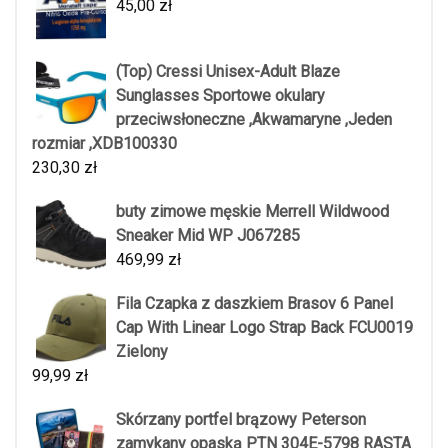
45,00
zł
(Top) Cressi Unisex-Adult Blaze
Sunglasses Sportowe okulary
przeciwsłoneczne ,Akwamaryne ,Jeden
rozmiar ,XDB100330
230,30
zł
buty zimowe męskie Merrell Wildwood
Sneaker Mid WP J067285
469,99
zł
Fila Czapka z daszkiem Brasov 6 Panel
Cap With Linear Logo Strap Back FCU0019
Zielony
99,99
zł
Skórzany portfel brązowy Peterson
zamykany opaską PTN 304E-5798 RASTA