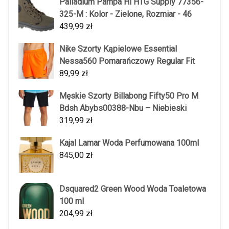
Palladium Pampa Hi HTG Supply 77356-
325-M : Kolor - Zielone, Rozmiar - 46
439,99
zł
Nike Szorty Kąpielowe Essential
Nessa560 Pomarańczowy Regular Fit
89,99
zł
Męskie Szorty Billabong Fifty50 Pro M
Bdsh Abybs00388-Nbu – Niebieski
319,99
zł
Kajal Lamar Woda Perfumowana 100ml
845,00
zł
Dsquared2 Green Wood Woda Toaletowa
100 ml
204,99
zł