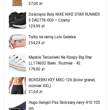
57,00
zł
Dziecięce Buty NIKE NIKE STAR RUNNER
3 DA2776-003 – Czarny
129,99
zł
Torby na ramię Lois Galatea
254,24
zł
Męskie Tenisówki Na Rzepy Big Star
LL174632 Białe : Rozmiar - 42
179,00
zł
BOKSERKI KEY MXC-126 (kolor granat,
rozmiar XXL)
31,64
zł
Hugo Gengol Pas Skórzany navy-410 105
cm