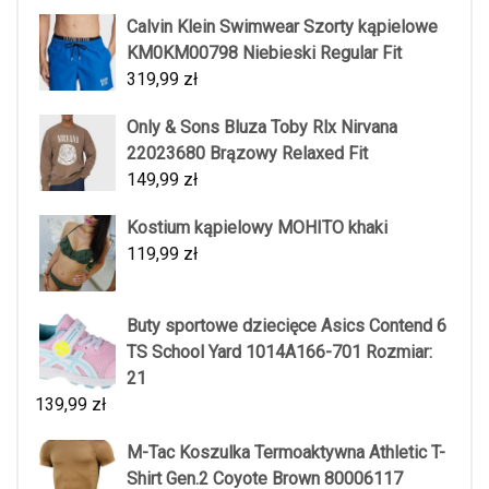
Calvin Klein Swimwear Szorty kąpielowe
KM0KM00798 Niebieski Regular Fit
319,99
zł
Only & Sons Bluza Toby Rlx Nirvana
22023680 Brązowy Relaxed Fit
149,99
zł
Kostium kąpielowy MOHITO khaki
119,99
zł
Buty sportowe dziecięce Asics Contend 6
TS School Yard 1014A166-701 Rozmiar:
21
139,99
zł
M-Tac Koszulka Termoaktywna Athletic T-
Shirt Gen.2 Coyote Brown 80006117