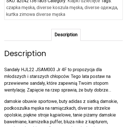
SKU:
a2c421361a05
Category:
Klapki dziecięce
Tags:
czapka męska
,
diverse koszula męska
,
diverse одежда
,
kurtka zimowa diverse męska
Description
Description
Sandały HJL22 JSAM003 Jr 4F to propozycja dla
młodszych i starszych chłopców. Tego lata postaw na
przewiewne sandały, które zapewnią Twoim stopom
wentylację. Zapięcie na rzep sprawia, że buty dobrze…
damskie obuwie sportowe, buty adidas z siatką damskie,
podkoszulka męska na ramiączkach, diverse strzelce
opolskie, piękne stroje kąpielowe, tanie piżamy damskie
bawełniane, kamizelka puffer, bluza nike z kapturem,