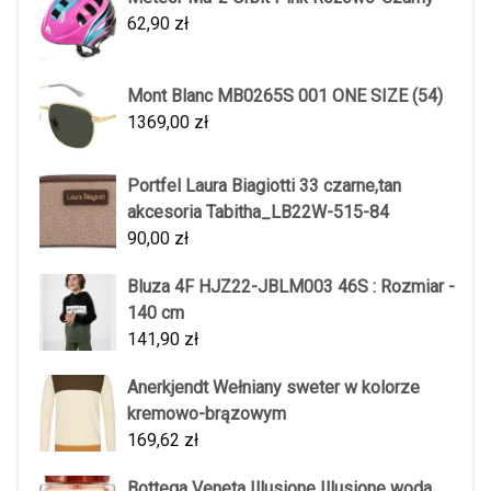
62,90
zł
Mont Blanc MB0265S 001 ONE SIZE (54)
1369,00
zł
Portfel Laura Biagiotti 33 czarne,tan
akcesoria Tabitha_LB22W-515-84
90,00
zł
Bluza 4F HJZ22-JBLM003 46S : Rozmiar -
140 cm
141,90
zł
Anerkjendt Wełniany sweter w kolorze
kremowo-brązowym
169,62
zł
Bottega Veneta Illusione Illusione woda