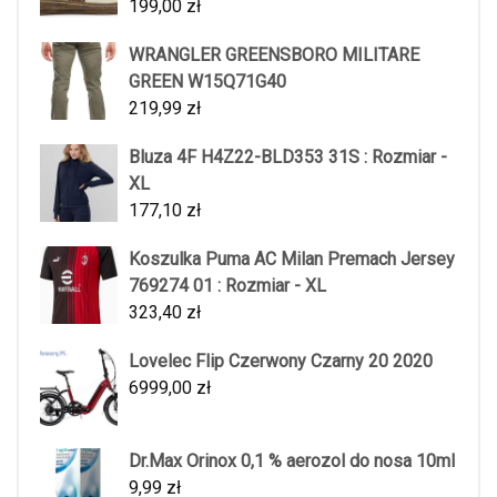
199,00
zł
WRANGLER GREENSBORO MILITARE
GREEN W15Q71G40
219,99
zł
Bluza 4F H4Z22-BLD353 31S : Rozmiar -
XL
177,10
zł
Koszulka Puma AC Milan Premach Jersey
769274 01 : Rozmiar - XL
323,40
zł
Lovelec Flip Czerwony Czarny 20 2020
6999,00
zł
Dr.Max Orinox 0,1 % aerozol do nosa 10ml
9,99
zł