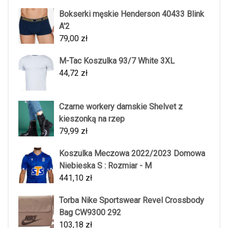
Bokserki męskie Henderson 40433 Blink
A'2
79,00
zł
M-Tac Koszulka 93/7 White 3XL
44,72
zł
Czarne workery damskie Shelvet z
kieszonką na rzep
79,99
zł
Koszulka Meczowa 2022/2023 Domowa
Niebieska S : Rozmiar - M
441,10
zł
Torba Nike Sportswear Revel Crossbody
Bag CW9300 292
103,18
zł