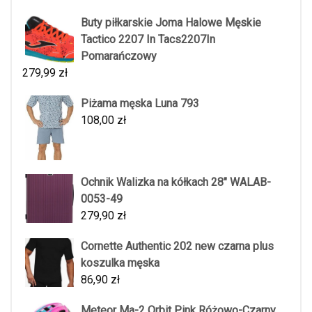
Buty piłkarskie Joma Halowe Męskie
Tactico 2207 In Tacs2207In
Pomarańczowy
279,99
zł
Piżama męska Luna 793
108,00
zł
Ochnik Walizka na kółkach 28" WALAB-
0053-49
279,90
zł
Cornette Authentic 202 new czarna plus
koszulka męska
86,90
zł
Meteor Ma-2 Orbit Pink Różowo-Czarny