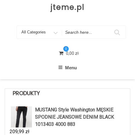
Skip
jteme.pl
to
content
Search
for
0
0,00
zł
Menu
PRODUKTY
MUSTANG Style Washington MĘSKIE
SPODNIE JEANSOWE DENIM BLACK
1013403 4000 883
209,99
zł