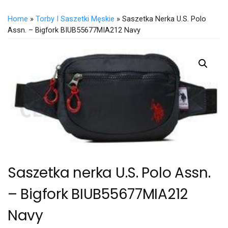
Home
»
Torby I Saszetki Męskie
» Saszetka Nerka U.S. Polo
Assn. – Bigfork BIUB55677MIA212 Navy
Saszetka nerka U.S. Polo Assn.
– Bigfork BIUB55677MIA212
Navy