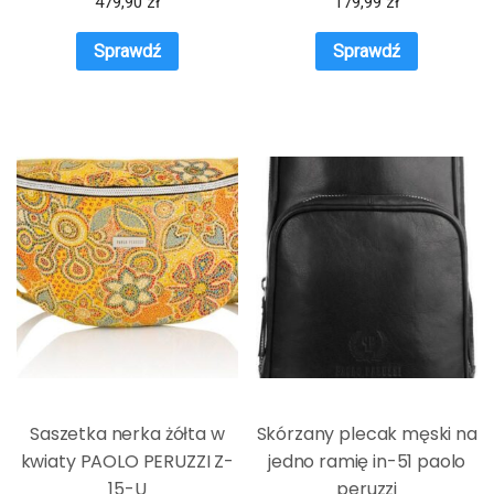
479,90
zł
179,99
zł
Sprawdź
Sprawdź
Saszetka nerka żółta w
Skórzany plecak męski na
kwiaty PAOLO PERUZZI Z-
jedno ramię in-51 paolo
15-U
peruzzi