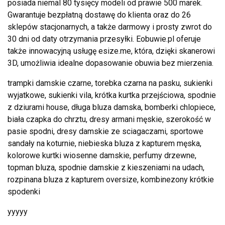
posiada niemal 80 tysięcy modeli od prawie 500 marek.
Gwarantuje bezpłatną dostawę do klienta oraz do 26
sklepów stacjonarnych, a także darmowy i prosty zwrot do
30 dni od daty otrzymania przesyłki. Eobuwie.pl oferuje
także innowacyjną usługę esize.me, która, dzięki skanerowi
3D, umożliwia idealne dopasowanie obuwia bez mierzenia.
trampki damskie czarne, torebka czarna na pasku, sukienki
wyjatkowe, sukienki vila, krótka kurtka przejściowa, spodnie
z dziurami house, długa bluza damska, bomberki chlopiece,
biała czapka do chrztu, dresy armani męskie, szerokość w
pasie spodni, dresy damskie ze sciagaczami, sportowe
sandały na koturnie, niebieska bluza z kapturem męska,
kolorowe kurtki wiosenne damskie, perfumy drzewne,
topman bluza, spodnie damskie z kieszeniami na udach,
rozpinana bluza z kapturem oversize, kombinezony krótkie
spodenki
yyyyy