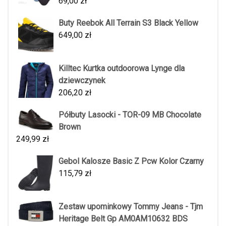
69,00
zł
Buty Reebok All Terrain S3 Black Yellow
649,00
zł
Killtec Kurtka outdoorowa Lynge dla
dziewczynek
206,20
zł
Półbuty Lasocki - TOR-09 MB Chocolate
Brown
249,99
zł
Gebol Kalosze Basic Z Pcw Kolor Czarny
115,79
zł
Zestaw upominkowy Tommy Jeans - Tjm
Heritage Belt Gp AM0AM10632 BDS