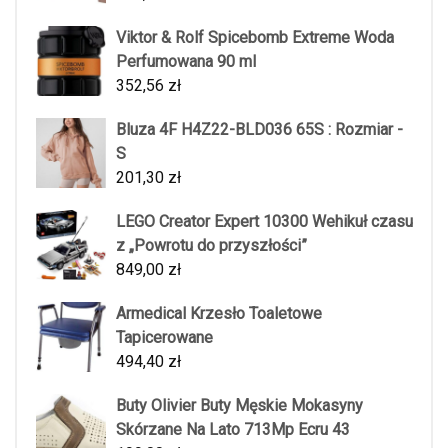
Viktor & Rolf Spicebomb Extreme Woda
Perfumowana 90 ml
352,56
zł
Bluza 4F H4Z22-BLD036 65S : Rozmiar -
S
201,30
zł
LEGO Creator Expert 10300 Wehikuł czasu
z „Powrotu do przyszłości”
849,00
zł
Armedical Krzesło Toaletowe
Tapicerowane
494,40
zł
Buty Olivier Buty Męskie Mokasyny
Skórzane Na Lato 713Mp Ecru 43