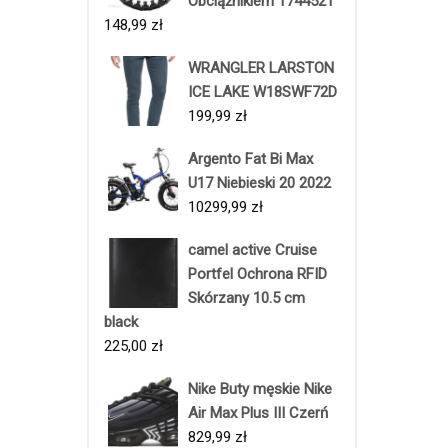
Obciążnikiem 1744521
148,99
zł
WRANGLER LARSTON
ICE LAKE W18SWF72D
199,99
zł
Argento Fat Bi Max
U17 Niebieski 20 2022
10299,99
zł
camel active Cruise
Portfel Ochrona RFID
Skórzany 10.5 cm
black
225,00
zł
Nike Buty męskie Nike
Air Max Plus III Czerń
829,99
zł