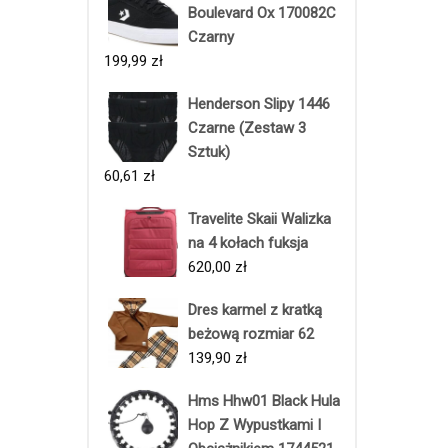
Boulevard Ox 170082C
Czarny
199,99
zł
Henderson Slipy 1446
Czarne (Zestaw 3
Sztuk)
60,61
zł
Travelite Skaii Walizka
na 4 kołach fuksja
620,00
zł
Dres karmel z kratką
beżową rozmiar 62
139,90
zł
Hms Hhw01 Black Hula
Hop Z Wypustkami I