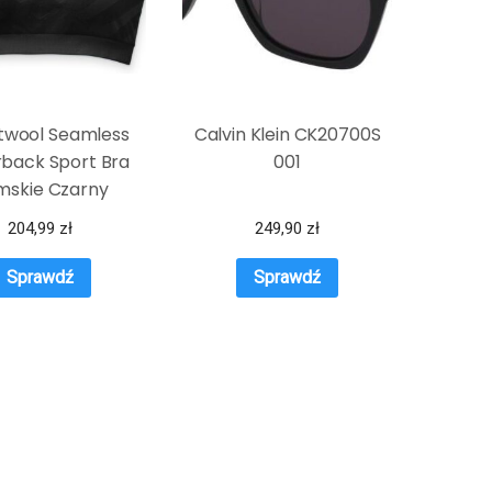
twool Seamless
Calvin Klein CK20700S
back Sport Bra
001
mskie Czarny
204,99
zł
249,90
zł
Sprawdź
Sprawdź