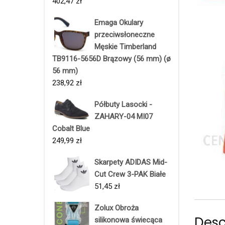
402,47
zł
Emaga Okulary
przeciwsłoneczne
Męskie Timberland
TB9116-5656D Brązowy (56 mm) (ø
56 mm)
238,92
zł
Półbuty Lasocki -
ZAHARY-04 MI07
Cobalt Blue
249,99
zł
Skarpety ADIDAS Mid-
Cut Crew 3-PAK Białe
51,45
zł
Zolux Obroża
Desc
silikonowa świecąca