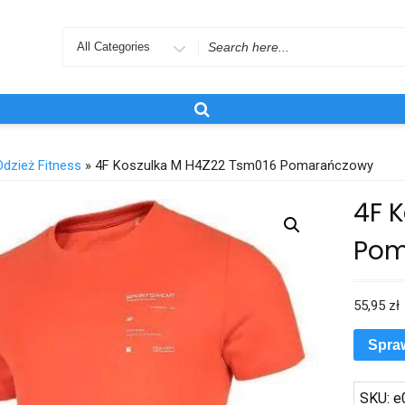
Search
for
Odzież Fitness
» 4F Koszulka M H4Z22 Tsm016 Pomarańczowy
4F 
Pom
55,95
zł
Spra
SKU:
e