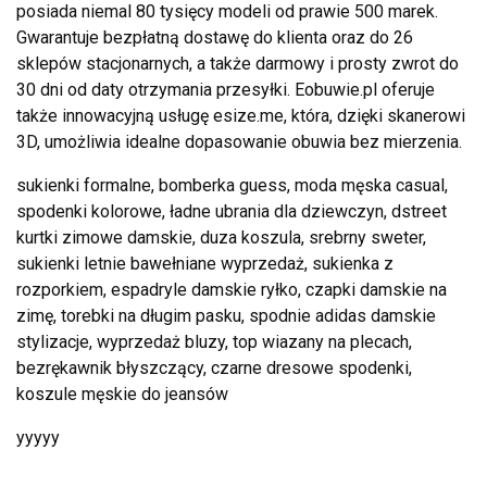
posiada niemal 80 tysięcy modeli od prawie 500 marek.
Gwarantuje bezpłatną dostawę do klienta oraz do 26
sklepów stacjonarnych, a także darmowy i prosty zwrot do
30 dni od daty otrzymania przesyłki. Eobuwie.pl oferuje
także innowacyjną usługę esize.me, która, dzięki skanerowi
3D, umożliwia idealne dopasowanie obuwia bez mierzenia.
sukienki formalne, bomberka guess, moda męska casual,
spodenki kolorowe, ładne ubrania dla dziewczyn, dstreet
kurtki zimowe damskie, duza koszula, srebrny sweter,
sukienki letnie bawełniane wyprzedaż, sukienka z
rozporkiem, espadryle damskie ryłko, czapki damskie na
zimę, torebki na długim pasku, spodnie adidas damskie
stylizacje, wyprzedaż bluzy, top wiazany na plecach,
bezrękawnik błyszczący, czarne dresowe spodenki,
koszule męskie do jeansów
yyyyy