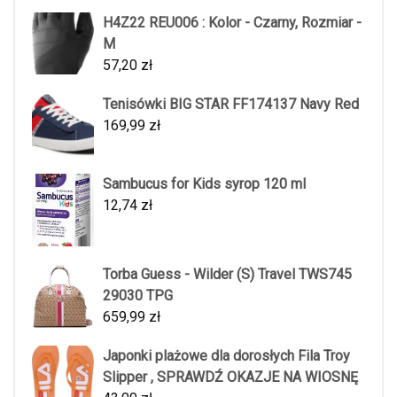
H4Z22 REU006 : Kolor - Czarny, Rozmiar -
M
57,20
zł
Tenisówki BIG STAR FF174137 Navy Red
169,99
zł
Sambucus for Kids syrop 120 ml
12,74
zł
Torba Guess - Wilder (S) Travel TWS745
29030 TPG
659,99
zł
Japonki plażowe dla dorosłych Fila Troy
Slipper , SPRAWDŹ OKAZJE NA WIOSNĘ