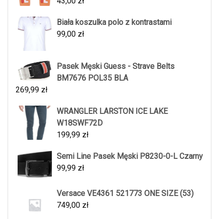
43,00
zł
Biała koszulka polo z kontrastami
99,00
zł
Pasek Męski Guess - Strave Belts
BM7676 POL35 BLA
269,99
zł
WRANGLER LARSTON ICE LAKE
W18SWF72D
199,99
zł
Semi Line Pasek Męski P8230-0-L Czarny
99,99
zł
Versace VE4361 521773 ONE SIZE (53)
749,00
zł