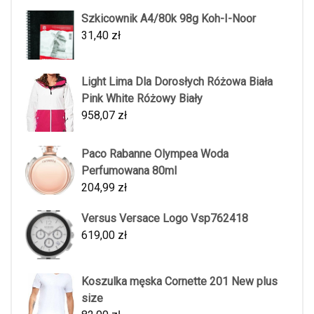
Szkicownik A4/80k 98g Koh-I-Noor
31,40
zł
Light Lima Dla Dorosłych Różowa Biała
Pink White Różowy Biały
958,07
zł
Paco Rabanne Olympea Woda
Perfumowana 80ml
204,99
zł
Versus Versace Logo Vsp762418
619,00
zł
Koszulka męska Cornette 201 New plus
size