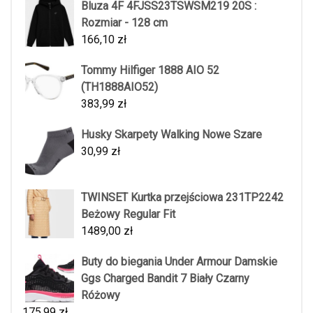
Bluza 4F 4FJSS23TSWSM219 20S :
Rozmiar - 128 cm
166,10
zł
Tommy Hilfiger 1888 AIO 52
(TH1888AIO52)
383,99
zł
Husky Skarpety Walking Nowe Szare
30,99
zł
TWINSET Kurtka przejściowa 231TP2242
Beżowy Regular Fit
1489,00
zł
Buty do biegania Under Armour Damskie
Ggs Charged Bandit 7 Biały Czarny
Różowy
175,99
zł