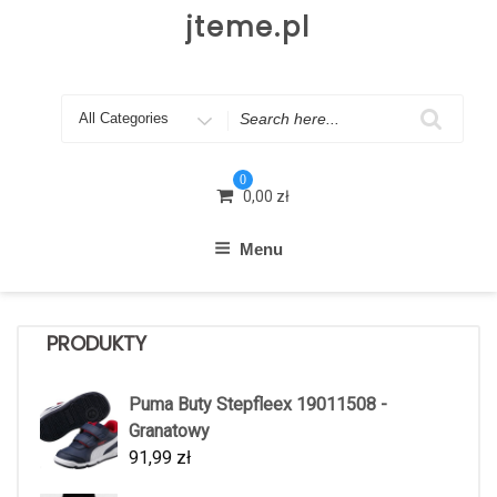
Skip
jteme.pl
to
content
Search
for
0
0,00
zł
Menu
PRODUKTY
Puma Buty Stepfleex 19011508 -
Granatowy
91,99
zł