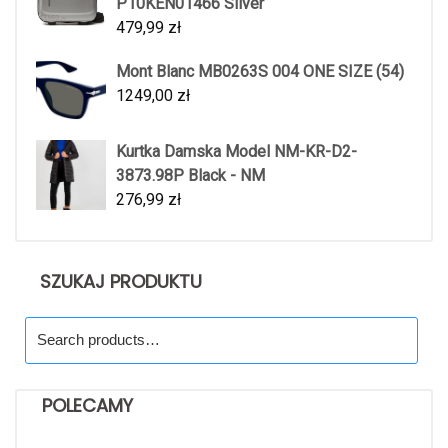
P10KEN01466 Silver
479,99
zł
Mont Blanc MB0263S 004 ONE SIZE (54)
1249,00
zł
Kurtka Damska Model NM-KR-D2-
3873.98P Black - NM
276,99
zł
SZUKAJ PRODUKTU
Search
for:
POLECAMY