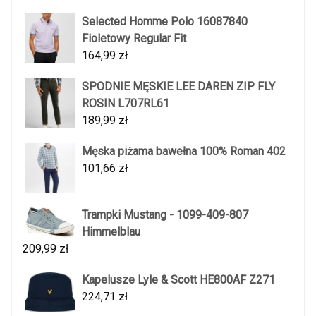
Selected Homme Polo 16087840
Fioletowy Regular Fit
164,99
zł
SPODNIE MĘSKIE LEE DAREN ZIP FLY
ROSIN L707RL61
189,99
zł
Męska piżama bawełna 100% Roman 402
101,66
zł
Trampki Mustang - 1099-409-807
Himmelblau
209,99
zł
Kapelusze Lyle & Scott HE800AF Z271
224,71
zł