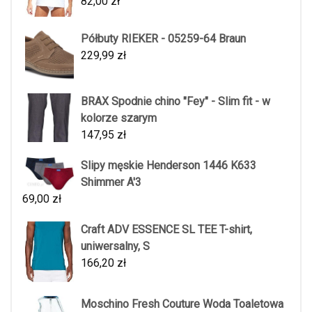
82,00
zł
Półbuty RIEKER - 05259-64 Braun
229,99
zł
BRAX Spodnie chino "Fey" - Slim fit - w
kolorze szarym
147,95
zł
Slipy męskie Henderson 1446 K633
Shimmer A'3
69,00
zł
Craft ADV ESSENCE SL TEE T-shirt,
uniwersalny, S
166,20
zł
Moschino Fresh Couture Woda Toaletowa