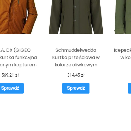
G.A. DX (GIGEQ
Schmuddelwedda
Icepeak
kurtka funkcyjna
Kurtka przejściowa w
w ko
nanym kapturem
kolorze oliwkowym
MN JCKT, curry,
569,21
zł
314,45
zł
, 38541-000
Sprawdź
Sprawdź