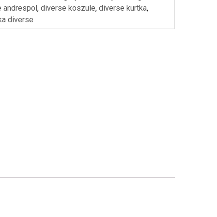
e andrespol
,
diverse koszule
,
diverse kurtka
,
ka diverse