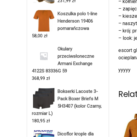
231,99
zł
– kołnier
– zapięc
Koszulka polo t-line
– kiesze
Henderson 19406
– naszyt
pomarańczowa
– krój: p
58,00
zł
– look: 
Okulary
escort g
przeciwsłoneczne
ocieplan
Armani Exchange
yyyyy
4122S 83336G 59
368,99
zł
Bokserki Lacoste 3-
Rela
Pack Boxer Briefs M
5H3407 (kolor Czarny,
rozmiar L)
180,95
zł
Dicoflor krople dla