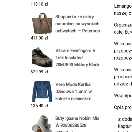
118,10
zł
Limango.
naszej o
Shopperka ze skóry
naturalnej na wysokich
Organizu
uchwytach — Peterson
całej Eur
411,00
zł
W limang
Vibram Fivefingers V
przeoczy
Trek Insulated
rozpoczę
20M7803 Military Black
W limang
629,99
zł
producen
odzież d
Vero Moda Kurtka
dżinsowa "Luna" w
Współpr
kolorze niebieskim
135,40
zł
Opis pro
Buty Iguana Nobini Mid
– z dod
W 92800280528
– kaptur