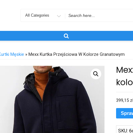
Search
for
Kurtki Męskie
» Mexx Kurtka Przejściowa W Kolorze Granatowym
Mex
kol
399,15
z
Spra
SKU:
6