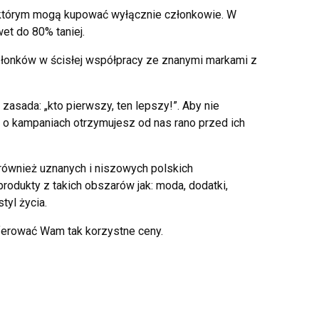
 w którym mogą kupować wyłącznie członkowie. W
et do 80% taniej.
złonków w ścisłej współpracy ze znanymi markami z
asada: „kto pierwszy, ten lepszy!”. Aby nie
 o kampaniach otrzymujesz od nas rano przed ich
również uznanych i niszowych polskich
rodukty z takich obszarów jak: moda, dodatki,
tyl życia.
erować Wam tak korzystne ceny.