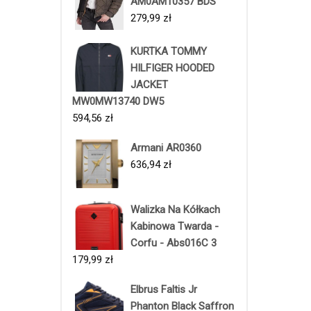
AM0AM10357 BDS
279,99
zł
KURTKA TOMMY
HILFIGER HOODED
JACKET
MW0MW13740 DW5
594,56
zł
Armani AR0360
636,94
zł
Walizka Na Kółkach
Kabinowa Twarda -
Corfu - Abs016C 3
179,99
zł
Elbrus Faltis Jr
Phanton Black Saffron