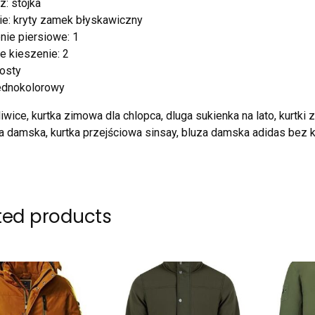
z: stójka
ie: kryty zamek błyskawiczny
nie piersiowe: 1
e kieszenie: 2
rosty
jednokolorowy
liwice, kurtka zimowa dla chlopca, dluga sukienka na lato, kurtki 
a damska, kurtka przejściowa sinsay, bluza damska adidas bez 
ted products