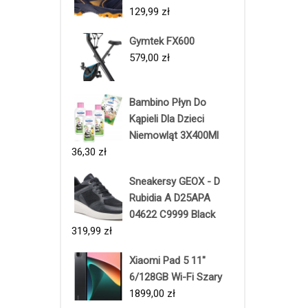
129,99
zł
Gymtek FX600
579,00
zł
Bambino Płyn Do
Kąpieli Dla Dzieci
Niemowląt 3X400Ml
36,30
zł
Sneakersy GEOX - D
Rubidia A D25APA
04622 C9999 Black
319,99
zł
Xiaomi Pad 5 11"
6/128GB Wi-Fi Szary
1899,00
zł