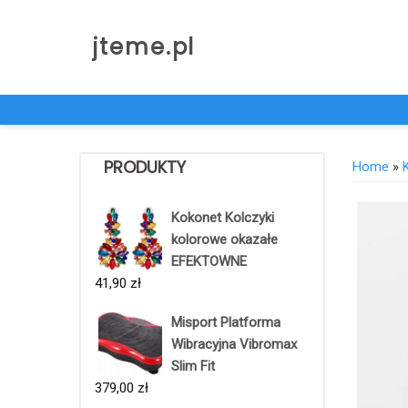
Skip
to
jteme.pl
content
PRODUKTY
Home
»
Kokonet Kolczyki
kolorowe okazałe
EFEKTOWNE
41,90
zł
Misport Platforma
Wibracyjna Vibromax
Slim Fit
379,00
zł