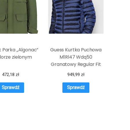
 Parka „Algonac”
Guess Kurtka Puchowa
lorze zielonym
M1Rl47 Wdq50
Granatowy Regular Fit
472,18
zł
949,99
zł
Sprawdź
Sprawdź