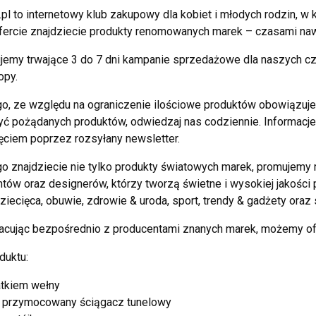
pl to internetowy klub zakupowy dla kobiet i młodych rodzin,
fercie znajdziecie produkty renomowanych marek – czasami naw
jemy trwające 3 do 7 dni kampanie sprzedażowe dla naszych c
opy.
o, ze względu na ograniczenie ilościowe produktów obowiązuje z
ć pożądanych produktów, odwiedzaj nas codziennie. Informacje
ciem poprzez rozsyłany newsletter.
o znajdziecie nie tylko produkty światowych marek, promujemy 
tów oraz designerów, którzy tworzą świetne i wysokiej jakości p
ziecięca, obuwie, zdrowie & uroda, sport, trendy & gadżety oraz s
acując bezpośrednio z producentami znanych marek, możemy of
duktu:
atkiem wełny
: przymocowany ściągacz tunelowy