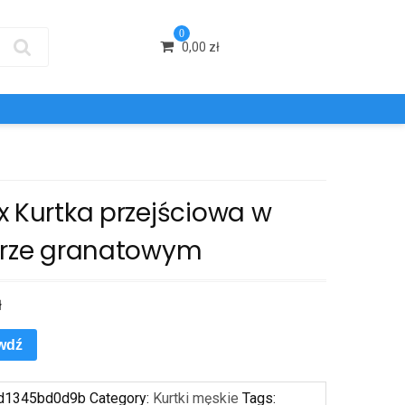
0
0,00
zł
x Kurtka przejściowa w
orze granatowym
ł
wdź
d1345bd0d9b
Category:
Kurtki męskie
Tags: