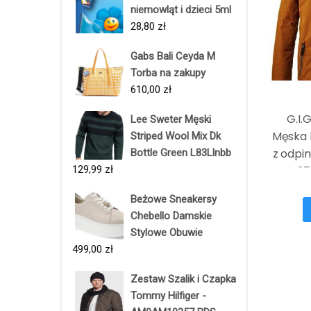
niemowląt i dzieci 5ml
28,80
zł
Gabs Bali Ceyda M
Torba na zakupy
610,00
zł
G.I.
Lee Sweter Męski
Męska 
Striped Wool Mix Dk
z odpi
Bottle Green L83Llnbb
129,99
zł
GW 37 
M
Beżowe Sneakersy
Chebello Damskie
Stylowe Obuwie
499,00
zł
Zestaw Szalik i Czapka
Tommy Hilfiger -