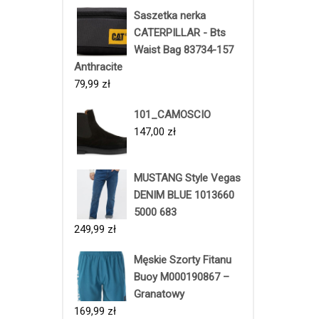
Saszetka nerka
CATERPILLAR - Bts
Waist Bag 83734-157
Anthracite
79,99
zł
101_CAMOSCIO
147,00
zł
MUSTANG Style Vegas
DENIM BLUE 1013660
5000 683
249,99
zł
Męskie Szorty Fitanu
Buoy M000190867 –
Granatowy
169,99
zł