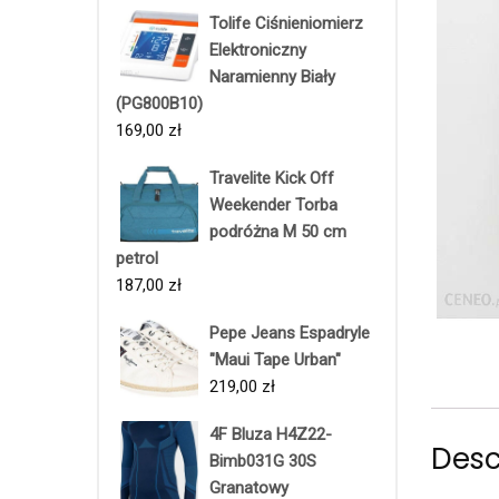
Tolife Ciśnieniomierz
Elektroniczny
Naramienny Biały
(PG800B10)
169,00
zł
Travelite Kick Off
Weekender Torba
podróżna M 50 cm
petrol
187,00
zł
Pepe Jeans Espadryle
"Maui Tape Urban"
219,00
zł
4F Bluza H4Z22-
Desc
Bimb031G 30S
Granatowy