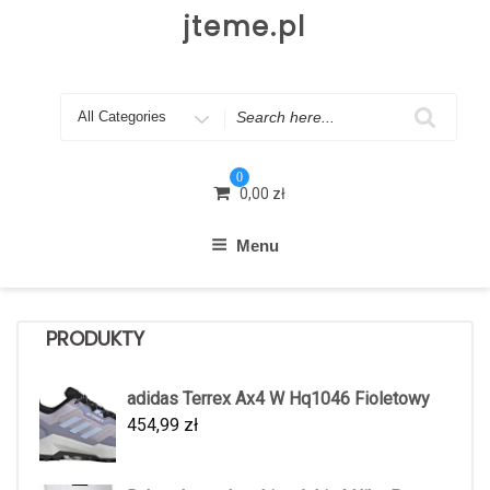
Skip
jteme.pl
to
content
Search
for
0
0,00
zł
Menu
PRODUKTY
adidas Terrex Ax4 W Hq1046 Fioletowy
454,99
zł