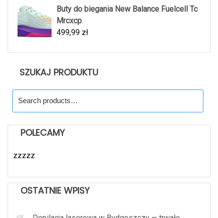
Buty do biegania New Balance Fuelcell Tc
Mrcxcp
499,99
zł
SZUKAJ PRODUKTU
Search
for:
POLECAMY
zzzzz
OSTATNIE WPISY
Depilacja laserowa w Bydgoszczy — trwałe