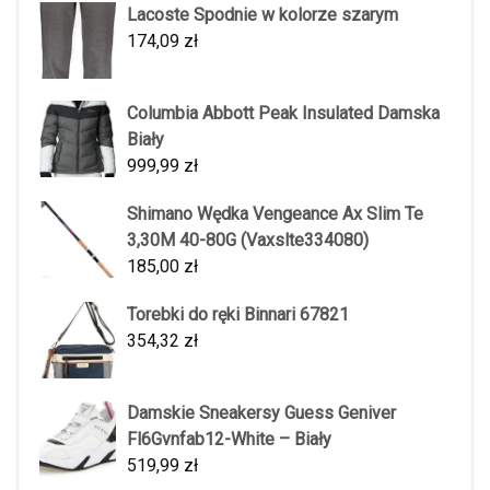
Lacoste Spodnie w kolorze szarym
174,09
zł
Columbia Abbott Peak Insulated Damska
Biały
999,99
zł
Shimano Wędka Vengeance Ax Slim Te
3,30M 40-80G (Vaxslte334080)
185,00
zł
Torebki do ręki Binnari 67821
354,32
zł
Damskie Sneakersy Guess Geniver
Fl6Gvnfab12-White – Biały
519,99
zł