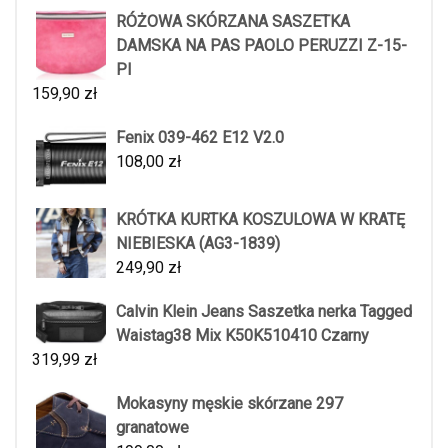
RÓŻOWA SKÓRZANA SASZETKA
DAMSKA NA PAS PAOLO PERUZZI Z-15-
PI
159,90
zł
Fenix 039-462 E12 V2.0
108,00
zł
KRÓTKA KURTKA KOSZULOWA W KRATĘ
NIEBIESKA (AG3-1839)
249,90
zł
Calvin Klein Jeans Saszetka nerka Tagged
Waistag38 Mix K50K510410 Czarny
319,99
zł
Mokasyny męskie skórzane 297
granatowe