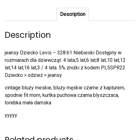
Description
Description
jeansy Dziecko Levis – 328.61 Niebieski Dostępny w
rozmiarach dla dziewcząt. 4 lata;5 lat;6 lat;8 lat;10 lat;12
lat;14 lat;16 lat;3 / 4 lata. 5% zniżki z kodem PL5SPR22
Dziecko > odzież > jeansy
vintage bluzy meskie, bluzy męskie czarne z kapturem,
spodnie fit mom, kurtka puchowa czarna blyszczaca,
torebka mała damska
yyyyy
Related products