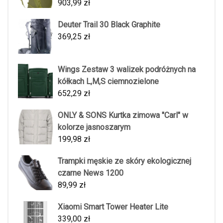
903,99
zł
Deuter Trail 30 Black Graphite
369,25
zł
Wings Zestaw 3 walizek podróżnych na
kółkach L,M,S ciemnozielone
652,29
zł
ONLY & SONS Kurtka zimowa "Carl" w
kolorze jasnoszarym
199,98
zł
Trampki męskie ze skóry ekologicznej
czarne News 1200
89,99
zł
Xiaomi Smart Tower Heater Lite
339,00
zł