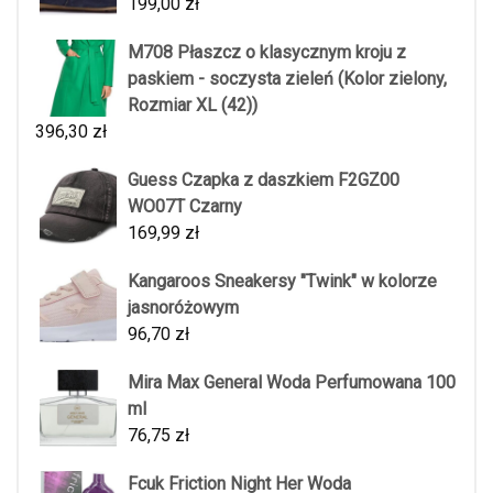
199,00
zł
M708 Płaszcz o klasycznym kroju z
paskiem - soczysta zieleń (Kolor zielony,
Rozmiar XL (42))
396,30
zł
Guess Czapka z daszkiem F2GZ00
WO07T Czarny
169,99
zł
Kangaroos Sneakersy "Twink" w kolorze
jasnoróżowym
96,70
zł
Mira Max General Woda Perfumowana 100
ml
76,75
zł
Fcuk Friction Night Her Woda