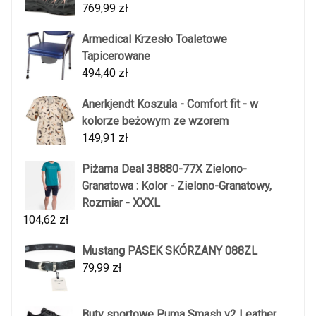
769,99
zł
Armedical Krzesło Toaletowe
Tapicerowane
494,40
zł
Anerkjendt Koszula - Comfort fit - w
kolorze beżowym ze wzorem
149,91
zł
Piżama Deal 38880-77X Zielono-
Granatowa : Kolor - Zielono-Granatowy,
Rozmiar - XXXL
104,62
zł
Mustang PASEK SKÓRZANY 088ZL
79,99
zł
Buty sportowe Puma Smash v2 Leather