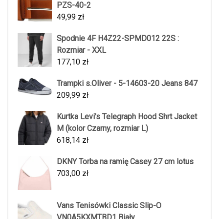
PZS-40-2
49,99
zł
Spodnie 4F H4Z22-SPMD012 22S :
Rozmiar - XXL
177,10
zł
Trampki s.Oliver - 5-14603-20 Jeans 847
209,99
zł
Kurtka Levi's Telegraph Hood Shrt Jacket
M (kolor Czarny, rozmiar L)
618,14
zł
DKNY Torba na ramię Casey 27 cm lotus
703,00
zł
Vans Tenisówki Classic Slip-O
VN0A5KXMTBD1 Biały