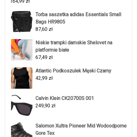
164,99
zł
Torba saszetka adidas Essentials Small
Bags HR9805
87,60
zł
Niskie trampki damskie Shelovet na
platformie białe
67,49
zł
Atlantic Podkoszulek Męski Czarny
42,99
zł
Calvin Klein CK20700S 001
249,90
zł
Salomon Xultra Pioneer Mid Wodoodporne
Gore Tex