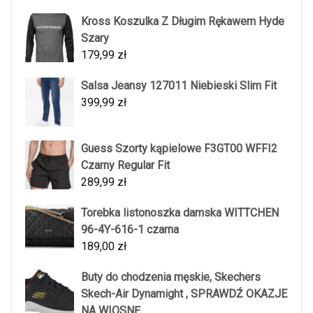
Kross Koszulka Z Długim Rękawem Hyde
Szary
179,99
zł
Salsa Jeansy 127011 Niebieski Slim Fit
399,99
zł
Guess Szorty kąpielowe F3GT00 WFFI2
Czarny Regular Fit
289,99
zł
Torebka listonoszka damska WITTCHEN
96-4Y-616-1 czarna
189,00
zł
Buty do chodzenia męskie, Skechers
Skech-Air Dynamight , SPRAWDŹ OKAZJE
NA WIOSNĘ