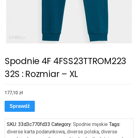
Spodnie 4F 4FSS23TTROM223
32S : Rozmiar – XL
177,10
zł
Sprawdź
SKU:
33d3c770fd33
Category:
Spodnie męskie
Tags:
diverse karta podarunkowa
,
diverse polska
,
diverse