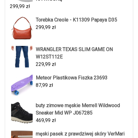
299,99
zł
Torebka Creole - K11309 Papaya D35
299,99
zł
WRANGLER TEXAS SLIM GAME ON
W12ST112E
229,99
zł
Meteor Plastikowa Fiszka 23693
87,99
zł
buty zimowe męskie Merrell Wildwood
Sneaker Mid WP J067285
469,99
zł
męski pasek z prawdziwej skóry VerMari