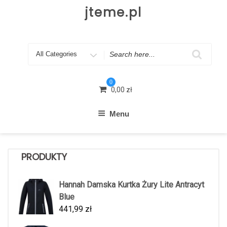
Skip
jteme.pl
to
content
Search
for
0
0,00
zł
Menu
PRODUKTY
Hannah Damska Kurtka Żury Lite Antracyt
Blue
441,99
zł