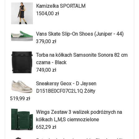
Kamizelka SPORTALM
1504,00
zł
Vans Skate Slip-On Shoes (Juniper - 44)
379,00
zł
Torba na kółkach Samsonite Sonora 82 cm
czarna - Black
749,00
zł
Sneakersy Geox - D Jaysen
D151BE0CF07C2L1Q Żółty
519,99
zł
Wings Zestaw 3 walizek podróżnych na
kółkach L,M,S ciemnozielone
652,29
zł