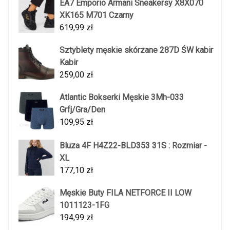
EA7 Emporio Armani Sneakersy X8X070
XK165 M701 Czarny
619,99
zł
Sztyblety męskie skórzane 287D ŚW kabir
Kabir
259,00
zł
Atlantic Bokserki Męskie 3Mh-033
Grfj/Gra/Den
109,95
zł
Bluza 4F H4Z22-BLD353 31S : Rozmiar -
XL
177,10
zł
Męskie Buty FILA NETFORCE II LOW
1011123-1FG
194,99
zł