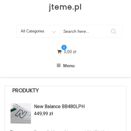
Skip
jteme.pl
to
content
Search
for
0
0,00
zł
Menu
PRODUKTY
New Balance BB480LPH
449,99
zł