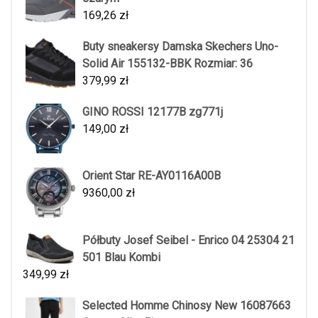
169,26
zł
Buty sneakersy Damska Skechers Uno-
Solid Air 155132-BBK Rozmiar: 36
379,99
zł
GINO ROSSI 12177B zg771j
149,00
zł
Orient Star RE-AY0116A00B
9360,00
zł
Półbuty Josef Seibel - Enrico 04 25304 21
501 Blau Kombi
349,99
zł
Selected Homme Chinosy New 16087663