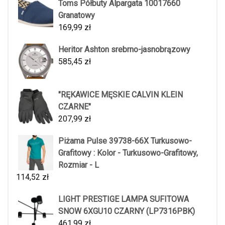
Toms Półbuty Alpargata 10017660
Granatowy
169,99
zł
Heritor Ashton srebrno-jasnobrązowy
585,45
zł
"RĘKAWICE MĘSKIE CALVIN KLEIN
CZARNE"
207,99
zł
Piżama Pulse 39738-66X Turkusowo-
Grafitowy : Kolor - Turkusowo-Grafitowy,
Rozmiar - L
114,52
zł
LIGHT PRESTIGE LAMPA SUFITOWA
SNOW 6XGU10 CZARNY (LP7316PBK)
461,99
zł