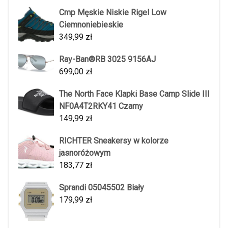
Cmp Męskie Niskie Rigel Low
Ciemnoniebieskie
349,99
zł
Ray-Ban®RB 3025 9156AJ
699,00
zł
The North Face Klapki Base Camp Slide III
NF0A4T2RKY41 Czarny
149,99
zł
RICHTER Sneakersy w kolorze
jasnoróżowym
183,77
zł
Sprandi 05045502 Biały
179,99
zł