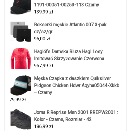
1191-00051-00253-113 Czarny
139,99
zł
Bokserki męskie Atlantic 007 3-pak
cz/sz/gr
96,00
zł
Haglöfs Damska Bluza Hagl Losy
Imitować Skrzyżowanie Czerwona
967,99
zł
Męska Czapka z daszkiem Quiksilver
Pidgeon Chicken Hdwr Aqyha05044-Xkkb
– Czarny
79,99
zł
Joma R.Reprise Men 2001 RREPW2001 :
Kolor - Czarne, Rozmiar - 42
186,99
zł