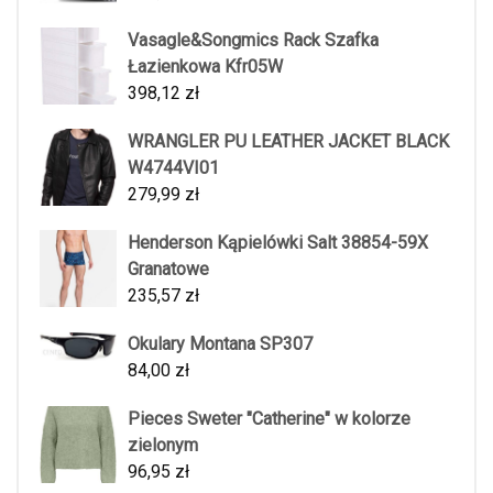
Vasagle&Songmics Rack Szafka
Łazienkowa Kfr05W
398,12
zł
WRANGLER PU LEATHER JACKET BLACK
W4744VI01
279,99
zł
Henderson Kąpielówki Salt 38854-59X
Granatowe
235,57
zł
Okulary Montana SP307
84,00
zł
Pieces Sweter "Catherine" w kolorze
zielonym
96,95
zł