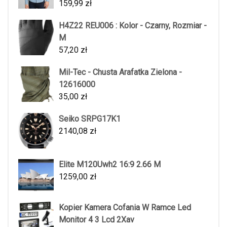
159,99
zł
H4Z22 REU006 : Kolor - Czarny, Rozmiar -
M
57,20
zł
Mil-Tec - Chusta Arafatka Zielona -
12616000
35,00
zł
Seiko SRPG17K1
2140,08
zł
Elite M120Uwh2 16:9 2.66 M
1259,00
zł
Kopier Kamera Cofania W Ramce Led
Monitor 4 3 Lcd 2Xav