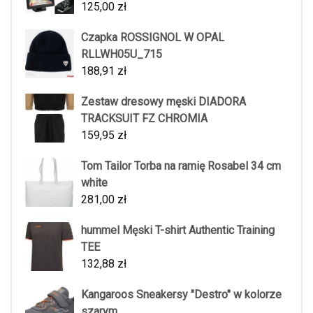
125,00
zł
Czapka ROSSIGNOL W OPAL
RLLWH05U_715
188,91
zł
Zestaw dresowy męski DIADORA
TRACKSUIT FZ CHROMIA
159,95
zł
Tom Tailor Torba na ramię Rosabel 34 cm
white
281,00
zł
hummel Męski T-shirt Authentic Training
TEE
132,88
zł
Kangaroos Sneakersy "Destro" w kolorze
szarym