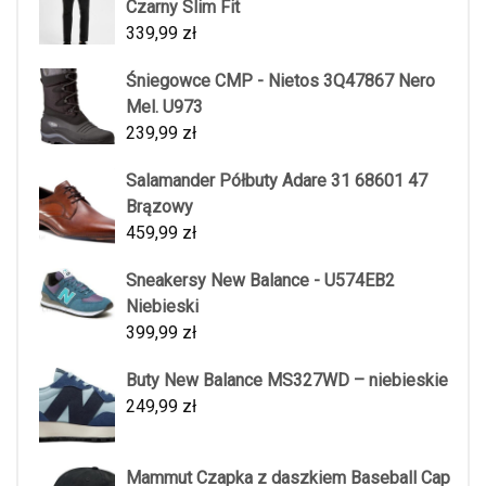
Czarny Slim Fit
339,99
zł
Śniegowce CMP - Nietos 3Q47867 Nero
Mel. U973
239,99
zł
Salamander Półbuty Adare 31 68601 47
Brązowy
459,99
zł
Sneakersy New Balance - U574EB2
Niebieski
399,99
zł
Buty New Balance MS327WD – niebieskie
249,99
zł
Mammut Czapka z daszkiem Baseball Cap