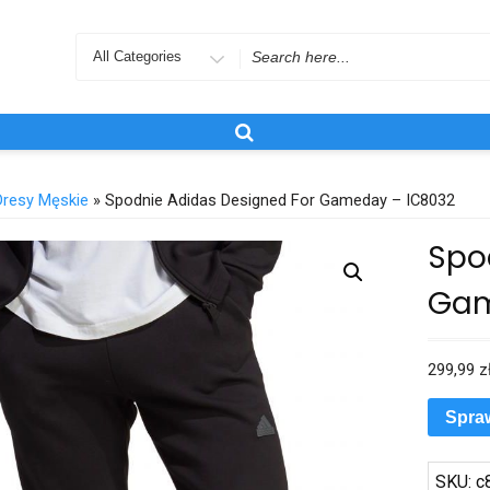
Search
for
Dresy Męskie
» Spodnie Adidas Designed For Gameday – IC8032
Spo
Gam
299,99
z
Spra
SKU:
c