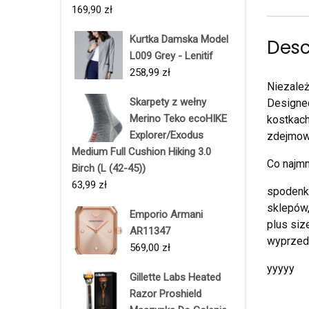
169,90
zł
Kurtka Damska Model
Desc
L009 Grey - Lenitif
258,99
zł
Niezależ
Skarpety z wełny
Designed
Merino Teko ecoHIKE
kostkach
Explorer/Exodus
zdejmow
Medium Full Cushion Hiking 3.0
Co najmn
Birch (L (42-45))
63,99
zł
spodenki
sklepów,
Emporio Armani
plus siz
AR11347
wyprzed
569,00
zł
yyyyy
Gillette Labs Heated
Razor Proshield