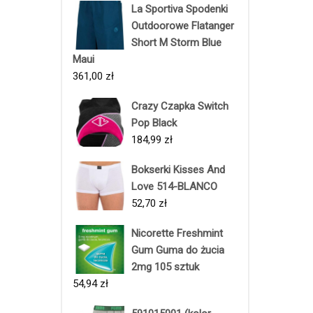
La Sportiva Spodenki
Outdoorowe Flatanger
Short M Storm Blue
Maui
361,00
zł
Crazy Czapka Switch
Pop Black
184,99
zł
Bokserki Kisses And
Love 514-BLANCO
52,70
zł
Nicorette Freshmint
Gum Guma do żucia
2mg 105 sztuk
54,94
zł