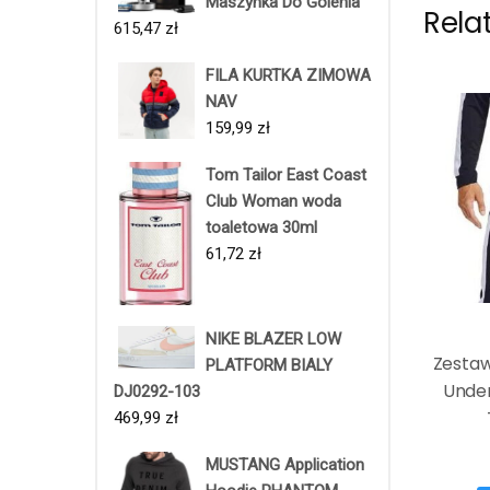
Maszynka Do Golenia
Rela
615,47
zł
FILA KURTKA ZIMOWA
NAV
159,99
zł
Tom Tailor East Coast
Club Woman woda
toaletowa 30ml
61,72
zł
NIKE BLAZER LOW
Zestaw
PLATFORM BIALY
Unde
DJ0292-103
469,99
zł
MUSTANG Application