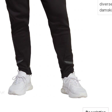
divers
damsk