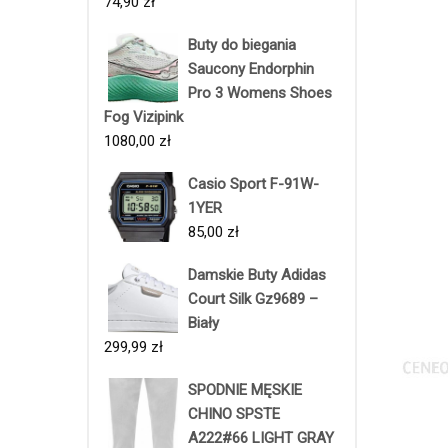
74,90
zł
Buty do biegania
Saucony Endorphin
Pro 3 Womens Shoes
Fog Vizipink
1080,00
zł
Casio Sport F-91W-
1YER
85,00
zł
Damskie Buty Adidas
Court Silk Gz9689 –
Biały
299,99
zł
SPODNIE MĘSKIE
CHINO SPSTE
A222#66 LIGHT GRAY