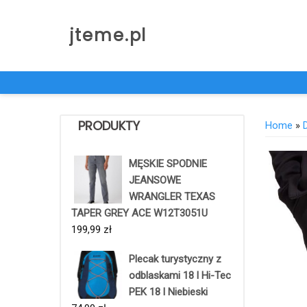
Skip
to
jteme.pl
content
PRODUKTY
Home
»
MĘSKIE SPODNIE
JEANSOWE
WRANGLER TEXAS
TAPER GREY ACE W12T3051U
199,99
zł
Plecak turystyczny z
odblaskami 18 l Hi-Tec
PEK 18 l Niebieski