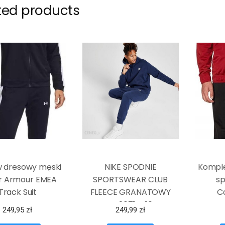
ted products
 dresowy męski
NIKE SPODNIE
Komple
r Armour EMEA
SPORTSWEAR CLUB
s
Track Suit
FLEECE GRANATOWY
Co
BV2671-410
249,95
zł
249,99
zł