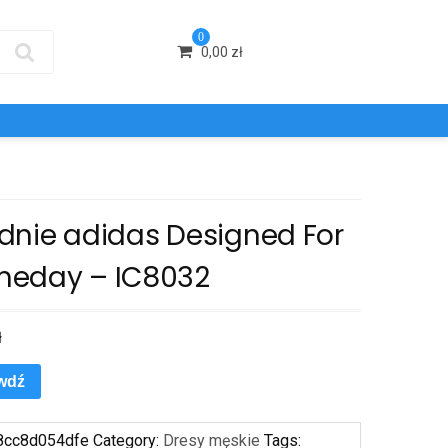
0
0,00
zł
dnie adidas Designed For
eday – IC8032
ł
wdź
8cc8d054dfe
Category:
Dresy męskie
Tags: