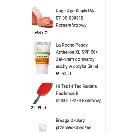
Rage Age Klapki RA-
07-05-000318
Pomarańczowy
159,99
zł
La Roche Posay
Anthelios XL SPF 50+
Żel-Krem do twarzy
suchy w dotyku 50 ml
69,50
zł
Hi Tec Hi Tec Rakieta
Resilence Ii
M000179274 Fioletowy
29,99
zł
Emaga Okulary
przeciwsłoneczne