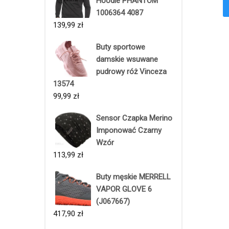
Hoodie PHANTOM
1006364 4087
139,99
zł
Buty sportowe
damskie wsuwane
pudrowy róż Vinceza
13574
99,99
zł
Sensor Czapka Merino
Imponować Czarny
Wzór
113,99
zł
Buty męskie MERRELL
VAPOR GLOVE 6
(J067667)
417,90
zł