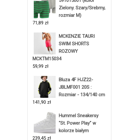
591015001 (kolor
Zielony. Szary/Srebrny,
rozmiar M)
71,89
zł
MCKENZIE TAURI
SWIM SHORTS
ROZOWY
MCKTM15034
59,99
zł
Bluza 4F HJZ22-
JBLMF001 20S :
Rozmiar - 134/140 cm
141,90
zł
Hummel Sneakersy
"St. Power Play" w
kolorze białym
239,45
zł