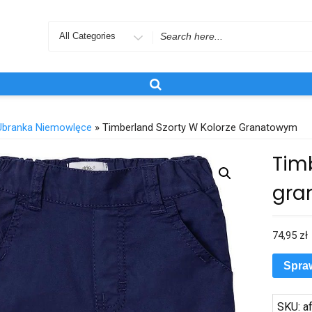
Search
for
Ubranka Niemowlęce
» Timberland Szorty W Kolorze Granatowym
Timb
gra
74,95
zł
Spra
SKU:
a