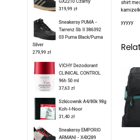
GX2210 Czarny
shirt me
319,99
zł
kamizelk
Sneakersy PUMA -
yyyyy
Tarrenz Sb II 386392
03 Puma Black/Puma
Rela
Silver
279,99
zł
VICHY Dezodorant
CLINICAL CONTROL
96h 50 ml
37,63
zł
Szkicownik A4/80k 98g
Koh-I-Noor
31,40
zł
Sneakersy EMPORIO
ARMANI - X4X289