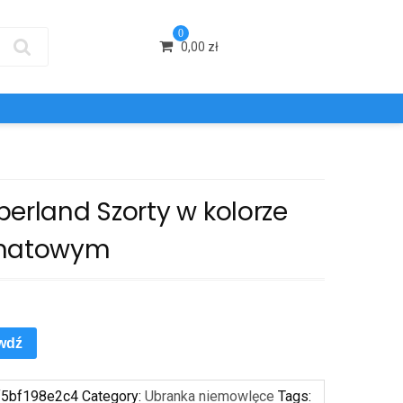
0
0,00
zł
erland Szorty w kolorze
natowym
wdź
f5bf198e2c4
Category:
Ubranka niemowlęce
Tags: