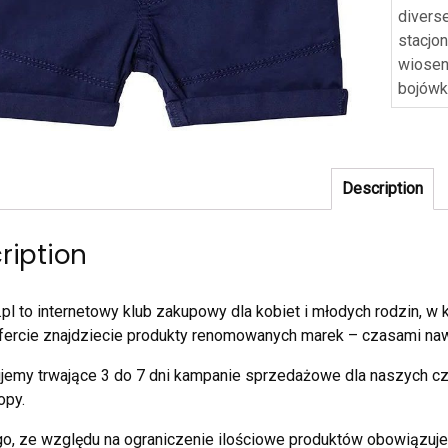
divers
stacjo
wiose
bojówk
Description
ription
pl to internetowy klub zakupowy dla kobiet i młodych rodzin,
fercie znajdziecie produkty renomowanych marek – czasami naw
jemy trwające 3 do 7 dni kampanie sprzedażowe dla naszych c
opy.
o, ze względu na ograniczenie ilościowe produktów obowiązuje z