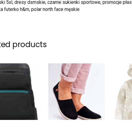
ski 5xl, dresy dsmskie, czarne sukienki sportowe, promocje pła
a futerko h&m, polar north face męskie
ted products