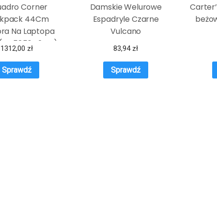
uadro Corner
Damskie Welurowe
Carter’
kpack 44Cm
Espadryle Czarne
beżo
ra Na Laptopa
Vulcano
 (CA5856C2ON)
1312,00
zł
83,94
zł
Sprawdź
Sprawdź