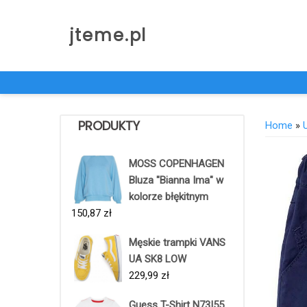
Skip
to
jteme.pl
content
PRODUKTY
Home
»
MOSS COPENHAGEN
Bluza "Bianna Ima" w
kolorze błękitnym
150,87
zł
Męskie trampki VANS
UA SK8 LOW
229,99
zł
Guess T-Shirt N73I55