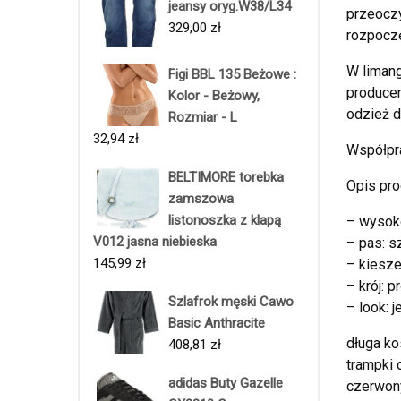
jeansy oryg.W38/L34
przeoczy
329,00
zł
rozpoczę
W limang
Figi BBL 135 Beżowe :
producen
Kolor - Beżowy,
odzież d
Rozmiar - L
32,94
zł
Współpr
BELTIMORE torebka
Opis pro
zamszowa
listonoszka z klapą
– wysoko
V012 jasna niebieska
– pas: 
145,99
zł
– kiesze
– krój: p
Szlafrok męski Cawo
– look: 
Basic Anthracite
długa ko
408,81
zł
trampki 
adidas Buty Gazelle
czerwony