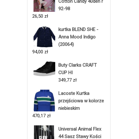
Cotton Candy 40den r
92-98
26,50
zł
kurtka BLEND SHE -
Anna Mood Indigo
(20064)
94,00
zł
Buty Clarks CRAFT
CUP HI
349,77
zł
Lacoste Kurtka
przejściowa w kolorze
niebieskim
470,17
zł
Universal Animal Flex
44 Sasz Stawy Kości