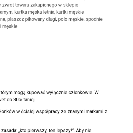
e zwrot towaru zakupionego w sklepie
narnym
,
kurtka męska letnia
,
kurtki męskie
nne
,
płaszcz pikowany długi
,
polo męskie
,
spodnie
i męskie
 w którym mogą kupować wyłącznie członkowie. W
et do 80% taniej.
złonków w ścisłej współpracy ze znanymi markami z
asada: „kto pierwszy, ten lepszy!”. Aby nie