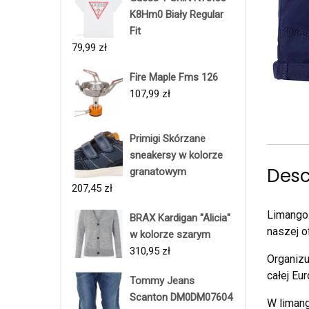
K8Hm0 Biały Regular
Fit
79,99
zł
Fire Maple Fms 126
107,99
zł
Primigi Skórzane
sneakersy w kolorze
Desc
granatowym
207,45
zł
Limango.
BRAX Kardigan "Alicia"
naszej o
w kolorze szarym
310,95
zł
Organizu
całej Eur
Tommy Jeans
Scanton DM0DM07604
W limang