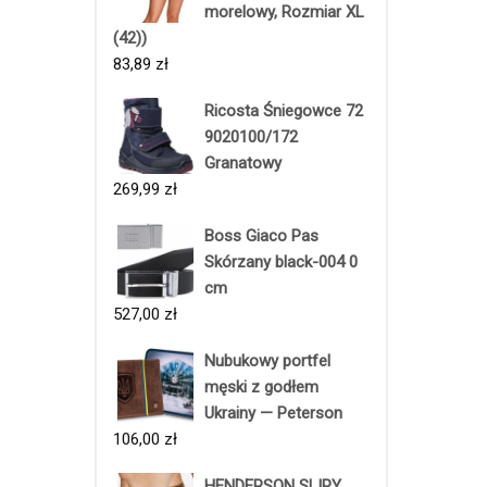
morelowy, Rozmiar XL
(42))
83,89
zł
Ricosta Śniegowce 72
9020100/172
Granatowy
269,99
zł
Boss Giaco Pas
Skórzany black-004 0
cm
527,00
zł
Nubukowy portfel
męski z godłem
Ukrainy — Peterson
106,00
zł
HENDERSON SLIPY