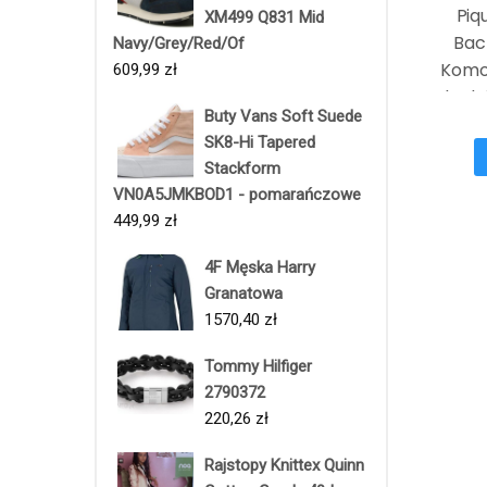
Piq
XM499 Q831 Mid
Bac
Navy/Grey/Red/Of
Komo
609,99
zł
Black
Buty Vans Soft Suede
SK8-Hi Tapered
Stackform
VN0A5JMKBOD1 - pomarańczowe
449,99
zł
4F Męska Harry
Granatowa
1570,40
zł
Tommy Hilfiger
2790372
220,26
zł
Rajstopy Knittex Quinn