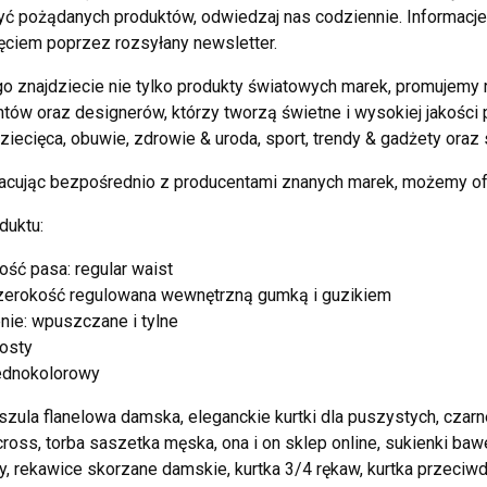
ć pożądanych produktów, odwiedzaj nas codziennie. Informacje
ciem poprzez rozsyłany newsletter.
o znajdziecie nie tylko produkty światowych marek, promujemy 
tów oraz designerów, którzy tworzą świetne i wysokiej jakości p
ziecięca, obuwie, zdrowie & uroda, sport, trendy & gadżety oraz s
acując bezpośrednio z producentami znanych marek, możemy of
duktu:
ść pasa: regular waist
szerokość regulowana wewnętrzną gumką i guzikiem
nie: wpuszczane i tylne
rosty
jednokolorowy
szula flanelowa damska, eleganckie kurtki dla puszystych, czarn
cross, torba saszetka męska, ona i on sklep online, sukienki ba
, rekawice skorzane damskie, kurtka 3/4 rękaw, kurtka przeci