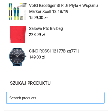
Volkl Racetiger Sl R Jr Płyta + Wiązania
Marker Xcell 12 18/19
1599,00
zł
Salewa Ptx Bivibag
228,99
zł
GINO ROSSI 12177B zg771j
149,00
zł
SZUKAJ PRODUKTU
Search
for: