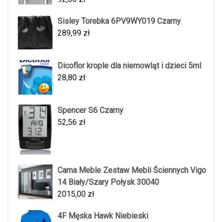
Sisley Torebka 6PV9WY019 Czarny
289,99
zł
Dicoflor krople dla niemowląt i dzieci 5ml
28,80
zł
Spencer S6 Czarny
52,56
zł
Cama Meble Zestaw Mebli Ściennych Vigo
14 Biały/Szary Połysk 30040
2015,00
zł
4F Męska Hawk Niebieski