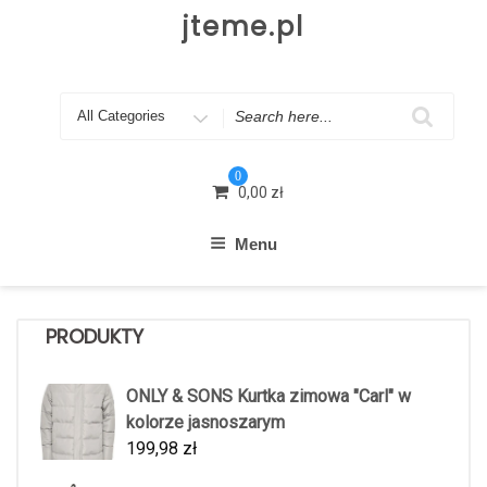
Skip
jteme.pl
to
content
Search
for
0
0,00
zł
Menu
PRODUKTY
ONLY & SONS Kurtka zimowa "Carl" w
kolorze jasnoszarym
199,98
zł