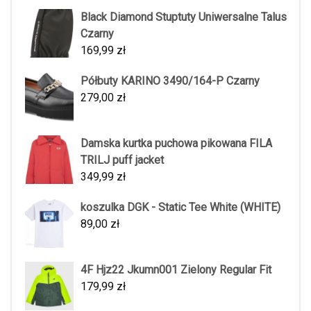
Black Diamond Stuptuty Uniwersalne Talus
Czarny
169,99
zł
Półbuty KARINO 3490/164-P Czarny
279,00
zł
Damska kurtka puchowa pikowana FILA
TRILJ puff jacket
349,99
zł
koszulka DGK - Static Tee White (WHITE)
89,00
zł
4F Hjz22 Jkumn001 Zielony Regular Fit
179,99
zł