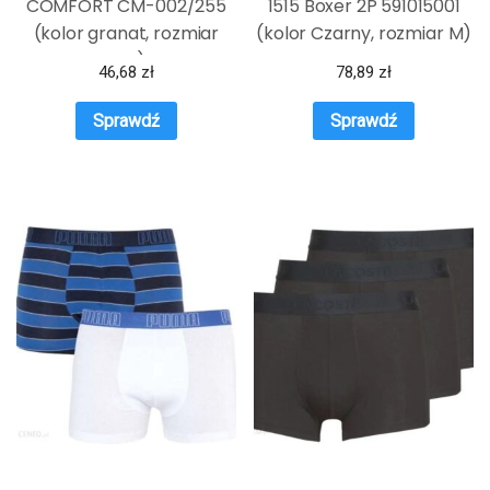
COMFORT CM-002/255
1515 Boxer 2P 591015001
(kolor granat, rozmiar
(kolor Czarny, rozmiar M)
XXL)
46,68
zł
78,89
zł
Sprawdź
Sprawdź