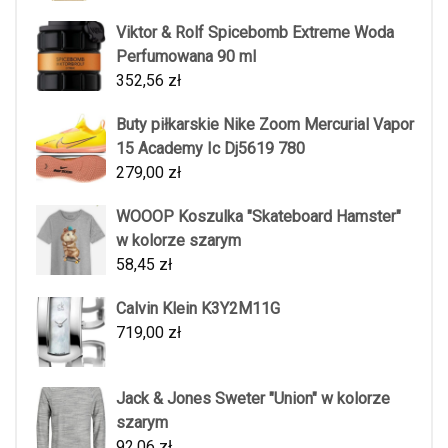
Viktor & Rolf Spicebomb Extreme Woda
Perfumowana 90 ml
352,56
zł
Buty piłkarskie Nike Zoom Mercurial Vapor
15 Academy Ic Dj5619 780
279,00
zł
WOOOP Koszulka "Skateboard Hamster"
w kolorze szarym
58,45
zł
Calvin Klein K3Y2M11G
719,00
zł
Jack & Jones Sweter "Union" w kolorze
szarym
92,06
zł