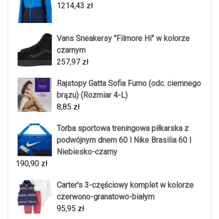
1214,43
zł
Vans Sneakersy "Filmore Hi" w kolorze
czarnym
257,97
zł
Rajstopy Gatta Sofia Fumo (odc. ciemnego
brązu) (Rozmiar 4-L)
8,85
zł
Torba sportowa treningowa piłkarska z
podwójnym dnem 60 l Nike Brasilia 60 l
Niebiesko-czarny
190,90
zł
Carter's 3-częściowy komplet w kolorze
czerwono-granatowo-białym
95,95
zł