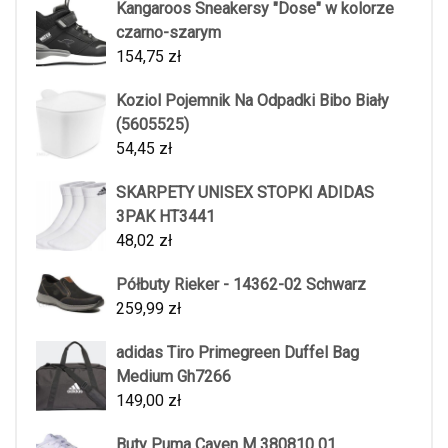
Kangaroos Sneakersy "Dose" w kolorze
czarno-szarym
154,75
zł
Koziol Pojemnik Na Odpadki Bibo Biały
(5605525)
54,45
zł
SKARPETY UNISEX STOPKI ADIDAS
3PAK HT3441
48,02
zł
Półbuty Rieker - 14362-02 Schwarz
259,99
zł
adidas Tiro Primegreen Duffel Bag
Medium Gh7266
149,00
zł
Buty Puma Caven M 380810 01