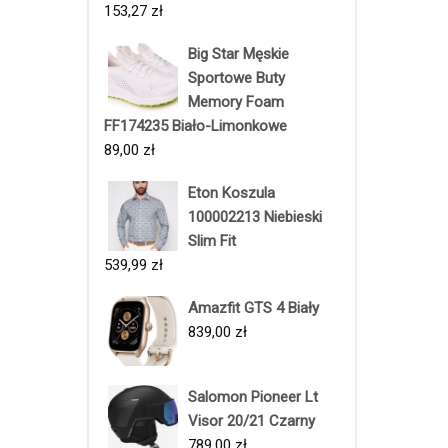
153,27
zł
Big Star Męskie
Sportowe Buty
Memory Foam
FF174235 Biało-Limonkowe
89,00
zł
Eton Koszula
100002213 Niebieski
Slim Fit
539,99
zł
Amazfit GTS 4 Biały
839,00
zł
Salomon Pioneer Lt
Visor 20/21 Czarny
789,00
zł