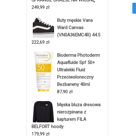
249,99
zł
Buty męskie Vans
Ward Canvas
(VN0A36EMC4R) 44.5
222,69
zł
Bioderma Photoderm
Aquafluide Spf 50+
Ultralekki Fluid
Przeciwsłoneczny
Bezbarwny 40ml
87,90
zł
Męska bluza dresowa
nierozpinana z
kapturem FILA
BELFORT hoody
179,99
zł