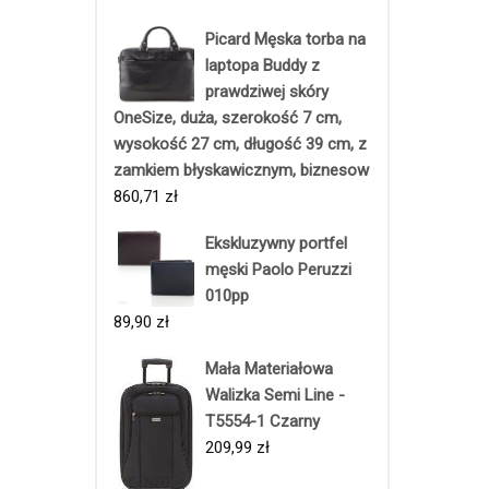
Picard Męska torba na
laptopa Buddy z
prawdziwej skóry
OneSize, duża, szerokość 7 cm,
wysokość 27 cm, długość 39 cm, z
zamkiem błyskawicznym, biznesow
860,71
zł
Ekskluzywny portfel
męski Paolo Peruzzi
010pp
89,90
zł
Mała Materiałowa
Walizka Semi Line -
T5554-1 Czarny
209,99
zł