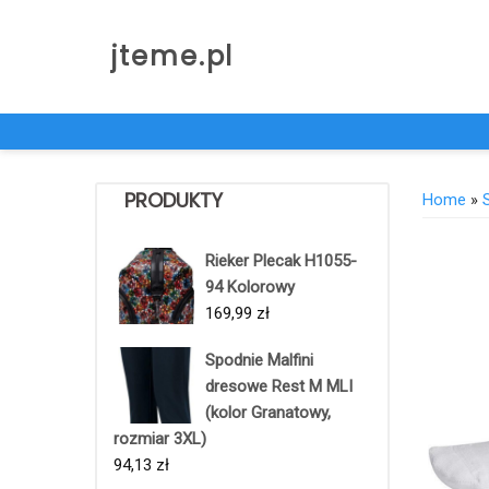
Skip
to
jteme.pl
content
PRODUKTY
Home
»
Rieker Plecak H1055-
94 Kolorowy
169,99
zł
Spodnie Malfini
dresowe Rest M MLI
(kolor Granatowy,
rozmiar 3XL)
94,13
zł