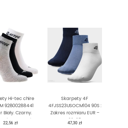
ety Hi-tec chire
Skarpety 4F
 M 92800288441
4FJSS23USOCM104 90S :
r Biały. Czarny.
Zakres rozmiaru EUR –
Srebrny, rozmiar
32-35
22,56
zł
47,30
zł
36-39)