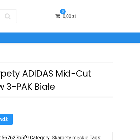
0
0,00
zł
rpety ADIDAS Mid-Cut
w 3-PAK Białe
wdź
e567627b5f9
Category:
Skarpety męskie
Tags: