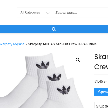
Search
for
Skarpety Męskie
» Skarpety ADIDAS Mid-Cut Crew 3-PAK Białe
Ska
Cre
51,45
zł
Spra
SKU:
d