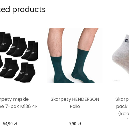
ted products
rpety męskie
Skarpety HENDERSON
Skarp
we 7-pak M136 4F
Palio
pack
(kolo
Szary/
54,90
zł
9,90
zł