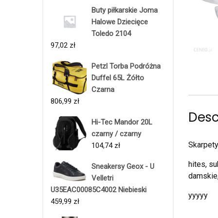
Buty piłkarskie Joma
Halowe Dziecięce
Toledo 2104
97,02
zł
Petzl Torba Podróżna
Duffel 65L Żółto
Czarna
806,99
zł
Desc
Hi-Tec Mandor 20L
czarny / czarny
Skarpety
104,74
zł
hites, s
Sneakersy Geox - U
damskie
Velletri
U35EAC00085C4002 Niebieski
yyyyy
459,99
zł