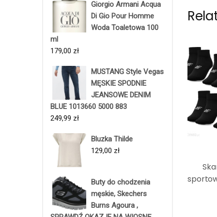
Giorgio Armani Acqua
Rela
Di Gio Pour Homme
Woda Toaletowa 100
ml
179,00
zł
MUSTANG Style Vegas
MĘSKIE SPODNIE
JEANSOWE DENIM
BLUE 1013660 5000 883
249,99
zł
Bluzka Thilde
129,00
zł
Ska
sporto
Buty do chodzenia
męskie, Skechers
Burns Agoura ,
SPRAWDŹ OKAZJE NA WIOSNĘ