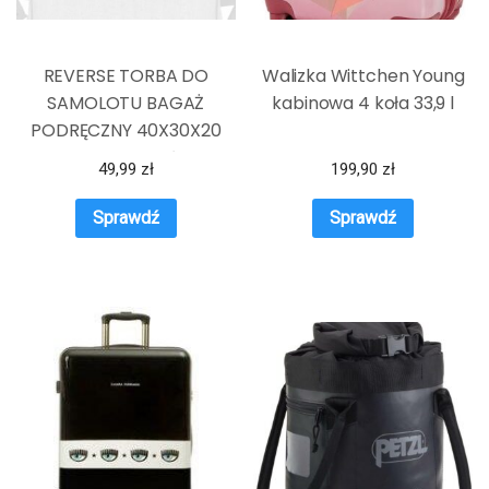
REVERSE TORBA DO
Walizka Wittchen Young
SAMOLOTU BAGAŻ
kabinowa 4 koła 33,9 l
PODRĘCZNY 40X30X20
WIZZAIR TLOTŁW
49,99
zł
199,90
zł
Sprawdź
Sprawdź