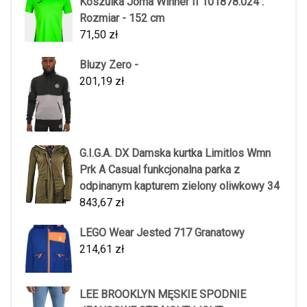
Koszulka Joma Winner II 101878.024 :
Rozmiar - 152 cm
71,50
zł
Bluzy Zero -
201,19
zł
G.I.G.A. DX Damska kurtka Limitlos Wmn
Prk A Casual funkcjonalna parka z
odpinanym kapturem zielony oliwkowy 34
843,67
zł
LEGO Wear Jested 717 Granatowy
214,61
zł
LEE BROOKLYN MĘSKIE SPODNIE