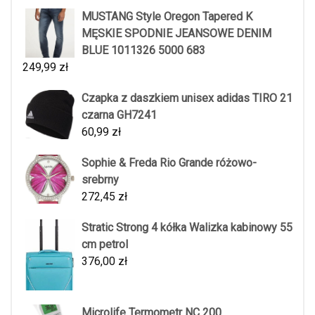
MUSTANG Style Oregon Tapered K
MĘSKIE SPODNIE JEANSOWE DENIM
BLUE 1011326 5000 683
249,99
zł
Czapka z daszkiem unisex adidas TIRO 21
czarna GH7241
60,99
zł
Sophie & Freda Rio Grande różowo-
srebrny
272,45
zł
Stratic Strong 4 kółka Walizka kabinowy 55
cm petrol
376,00
zł
Microlife Termometr NC 200