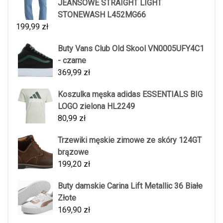
JEANSOWE STRAIGHT LIGHT
STONEWASH L452MG66
199,99
zł
Buty Vans Club Old Skool VN0005UFY4C1
- czarne
369,99
zł
Koszulka męska adidas ESSENTIALS BIG
LOGO zielona HL2249
80,99
zł
Trzewiki męskie zimowe ze skóry 124GT
brązowe
199,20
zł
Buty damskie Carina Lift Metallic 36 Białe
Złote
169,90
zł