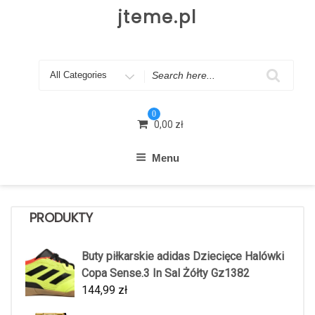
Skip
jteme.pl
to
content
Search
for
0
0,00
zł
Menu
PRODUKTY
Buty piłkarskie adidas Dziecięce Halówki
Copa Sense.3 In Sal Żółty Gz1382
144,99
zł