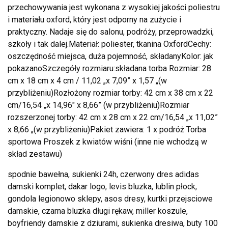
przechowywania jest wykonana z wysokiej jakości poliestru
i materiału oxford, który jest odporny na zużycie i
praktyczny. Nadaje się do salonu, podróży, przeprowadzki,
szkoły i tak dalej.Materiał: poliester, tkanina OxfordCechy:
oszczędność miejsca, duża pojemność, składanyKolor: jak
pokazanoSzczegóły rozmiaru:składana torba Rozmiar: 28
cm x 18 cm x 4 cm / 11,02 „x 7,09” x 1,57 „(w
przybliżeniu)Rozłożony rozmiar torby: 42 cm x 38 cm x 22
cm/16,54 „x 14,96″ x 8,66” (w przybliżeniu)Rozmiar
rozszerzonej torby: 42 cm x 28 cm x 22 cm/16,54 „x 11,02”
x 8,66 „(w przybliżeniu)Pakiet zawiera: 1 x podróż Torba
sportowa Proszek z kwiatów wiśni (inne nie wchodzą w
skład zestawu)
spodnie bawełna, sukienki 24h, czerwony dres adidas
damski komplet, dakar logo, levis bluzka, lublin płock,
gondola legionowo sklepy, asos dresy, kurtki przejsciowe
damskie, czarna bluzka długi rękaw, miller koszule,
boyfriendy damskie z dziurami, sukienka dresiwa, buty 100