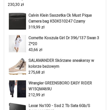
230,30
zł
Calvin Klein Saszetka Ck Must Pique
Camera bag K50K510247 Czarny
319,99
zł
Cornette Koszula Girl Dr 396/137 Swan 3
Z*20
43,66
zł
SALAMANDER Skórzane sneakersy w
kolorze beżowym
275,68
zł
Wrangler GREENSBORO EASY RIDER
W15QM469U
212,99
zł
Lexar Ns100 - Ssd 2 Tb Sata 6Gb/S